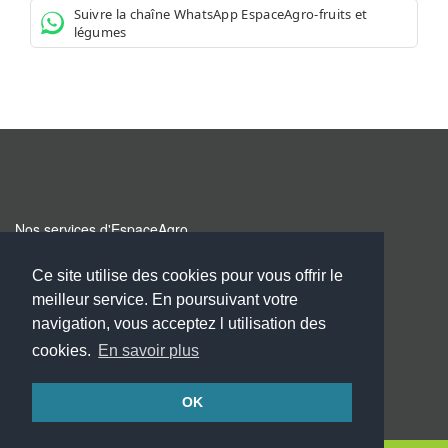
Suivre la chaîne WhatsApp EspaceAgro-fruits et
légumes
Nos services d'EspaceAgro
Inscription
Ce site utilise des cookies pour vous offrir le
Acces espace membre
meilleur service. En poursuivant votre
Annuaire producteur & grossiste
navigation, vous acceptez l utilisation des
cookies.
En savoir plus
Copyright © 2026 Selleco - Tous Droits Reserves
OK