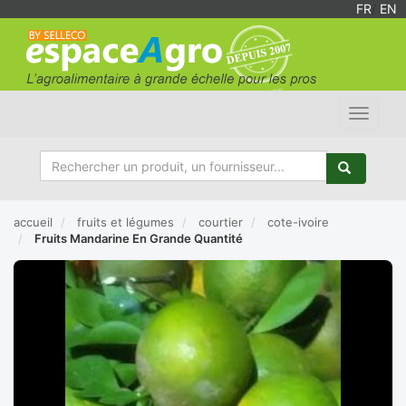
FR
/
EN
Toggle
navigat
accueil
fruits et légumes
courtier
cote-ivoire
Fruits Mandarine En Grande Quantité