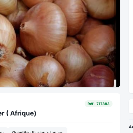
Réf : 717883
r ( Afrique)
A
ue)
Quantite :
Plusieurs tonnes