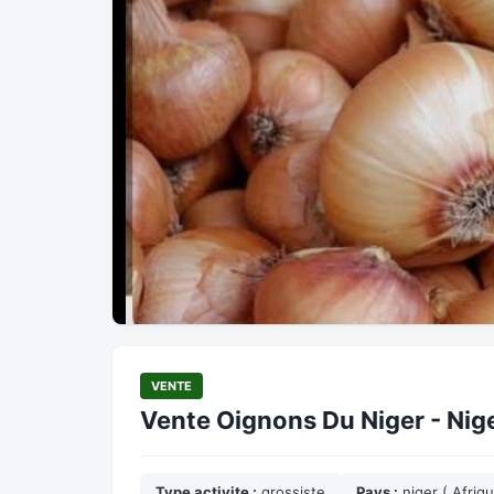
VENTE
Vente Oignons Du Niger - Nige
Type activite :
grossiste
Pays :
niger ( Afriq