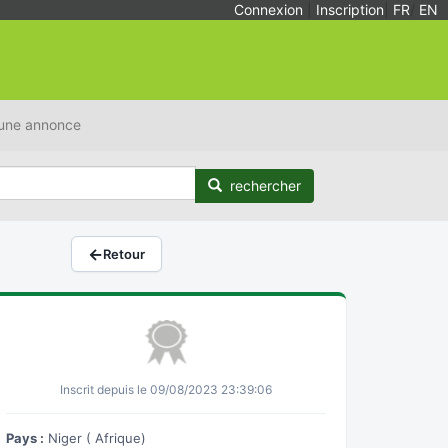
Connexion
|
Inscription
|
FR
/
EN
 une annonce
rechercher
←
Retour
Inscrit depuis le 09/08/2023 23:39:06
Pays :
Niger ( Afrique)