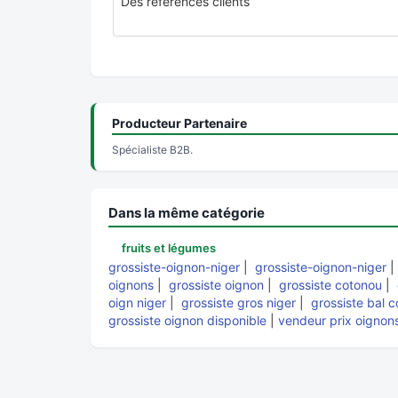
Des références clients
Producteur Partenaire
Spécialiste B2B.
Dans la même catégorie
fruits et légumes
grossiste-oignon-niger
|
grossiste-oignon-niger
oignons
|
grossiste oignon
|
grossiste cotonou
|
oign niger
|
grossiste gros niger
|
grossiste bal c
grossiste oignon disponible
|
vendeur prix oignon