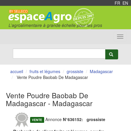
FR
/
EN
Toggl
navig
accueil
fruits et légumes
grossiste
Madagascar
Vente Poudre Baobab De Madagascar
Vente Poudre Baobab De
Madagascar - Madagascar
Annonce
N°636152:
grossiste
VENTE