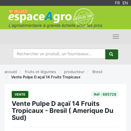
FR
/
EN
Toggle
navigat
accueil
fruits et légumes
producteur
Bresil
Vente Pulpe D açaï 14 Fruits Tropicaux
Réf : 685728
VENTE
Vente Pulpe D açaï 14 Fruits
Tropicaux - Bresil ( Amerique Du
Sud)