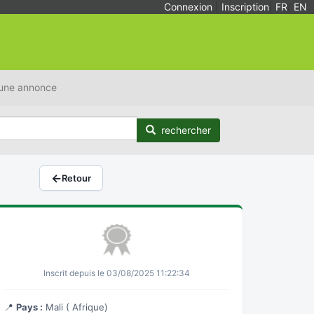
Connexion
|
Inscription
|
FR
/
EN
 une annonce
rechercher
←
Retour
Inscrit depuis le 03/08/2025 11:22:34
📍
Pays :
Mali ( Afrique)