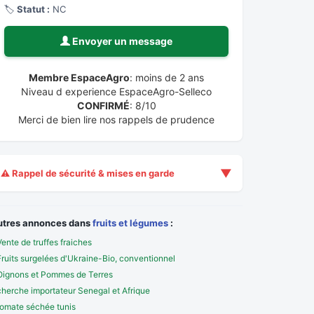
🏷️
Statut :
NC
Envoyer un message
Membre EspaceAgro
: moins de 2 ans
Niveau d experience EspaceAgro-Selleco
CONFIRMÉ
: 8/10
Merci de bien lire nos rappels de prudence
▼
⚠️ Rappel de sécurité & mises en garde
utres annonces dans
fruits et légumes
:
Vente de truffes fraiches
Fruits surgelées d'Ukraine-Bio, conventionnel
Oignons et Pommes de Terres
cherche importateur Senegal et Afrique
tomate séchée tunis