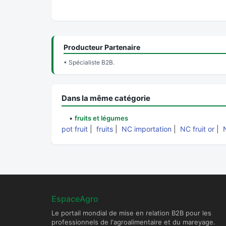
Producteur Partenaire
• Spécialiste B2B.
Dans la même catégorie
•
fruits et légumes
pot fruit
|
fruits
|
NC importation
|
NC fruit or
|
EspaceAgro
Le portail mondial de mise en relation B2B pour les
professionnels de l'agroalimentaire et du mareyage.