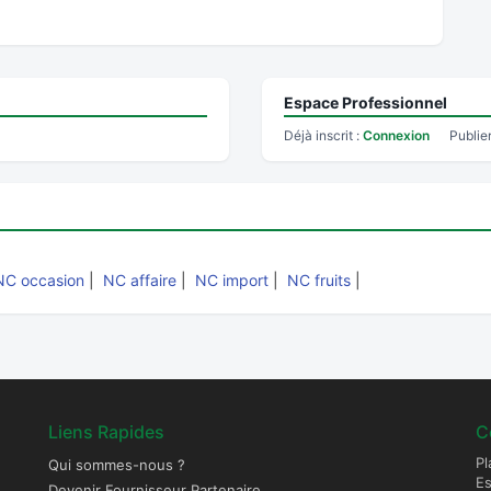
Espace Professionnel
Déjà inscrit :
Connexion
Publie
NC occasion
|
NC affaire
|
NC import
|
NC fruits
|
Liens Rapides
C
Pl
Qui sommes-nous ?
E
Devenir Fournisseur Partenaire