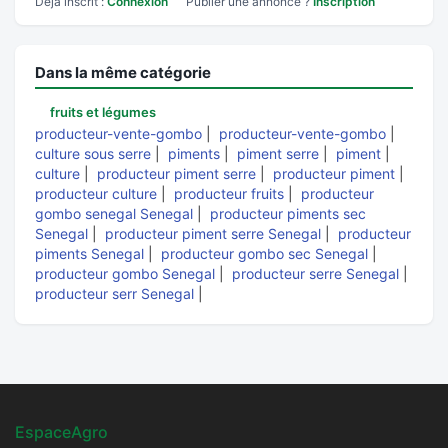
Déjà inscrit :
Connexion
Publier une annonce ?
Inscription
Dans la même catégorie
fruits et légumes
producteur-vente-gombo
|
producteur-vente-gombo
|
culture sous serre
|
piments
|
piment serre
|
piment
|
culture
|
producteur piment serre
|
producteur piment
|
producteur culture
|
producteur fruits
|
producteur
gombo senegal Senegal
|
producteur piments sec
Senegal
|
producteur piment serre Senegal
|
producteur
piments Senegal
|
producteur gombo sec Senegal
|
producteur gombo Senegal
|
producteur serre Senegal
|
producteur serr Senegal
|
EspaceAgro