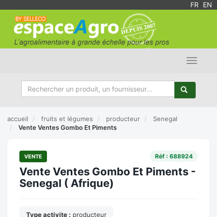
FR
/
EN
Toggle
navigat
accueil
fruits et légumes
producteur
Senegal
Vente Ventes Gombo Et Piments
Réf : 688924
VENTE
Vente Ventes Gombo Et Piments -
Senegal ( Afrique)
Type activite :
producteur