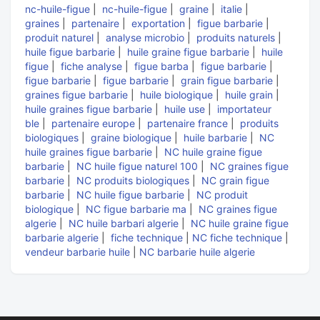
nc-huile-figue
|
nc-huile-figue
|
graine
|
italie
|
graines
|
partenaire
|
exportation
|
figue barbarie
|
produit naturel
|
analyse microbio
|
produits naturels
|
huile figue barbarie
|
huile graine figue barbarie
|
huile
figue
|
fiche analyse
|
figue barba
|
figue barbarie
|
figue barbarie
|
figue barbarie
|
grain figue barbarie
|
graines figue barbarie
|
huile biologique
|
huile grain
|
huile graines figue barbarie
|
huile use
|
importateur
ble
|
partenaire europe
|
partenaire france
|
produits
biologiques
|
graine biologique
|
huile barbarie
|
NC
huile graines figue barbarie
|
NC huile graine figue
barbarie
|
NC huile figue naturel 100
|
NC graines figue
barbarie
|
NC produits biologiques
|
NC grain figue
barbarie
|
NC huile figue barbarie
|
NC produit
biologique
|
NC figue barbarie ma
|
NC graines figue
algerie
|
NC huile barbari algerie
|
NC huile graine figue
barbarie algerie
|
fiche technique
|
NC fiche technique
|
vendeur barbarie huile
|
NC barbarie huile algerie