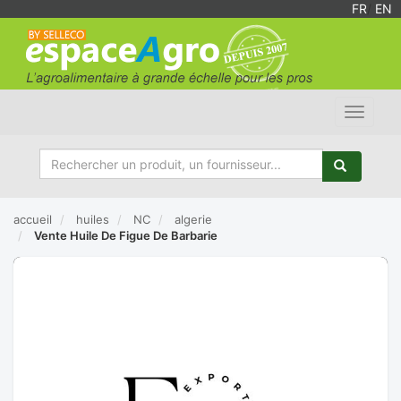
FR
/
EN
Toggle
navigat
accueil
huiles
NC
algerie
Vente Huile De Figue De Barbarie