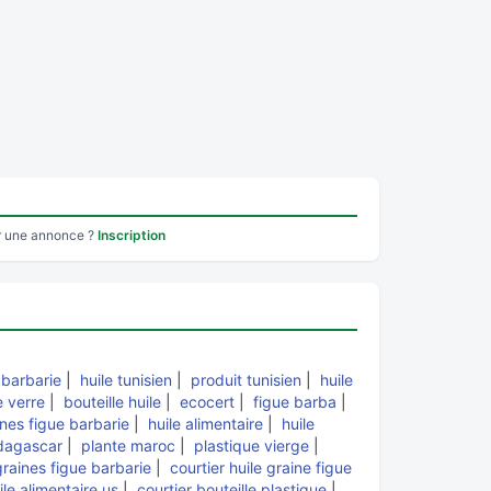
r une annonce ?
Inscription
 barbarie
|
huile tunisien
|
produit tunisien
|
huile
e verre
|
bouteille huile
|
ecocert
|
figue barba
|
ines figue barbarie
|
huile alimentaire
|
huile
agascar
|
plante maroc
|
plastique vierge
|
 graines figue barbarie
|
courtier huile graine figue
ile alimentaire us
|
courtier bouteille plastique
|