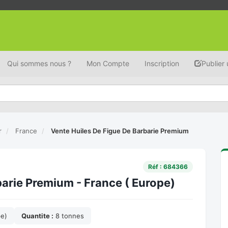
Qui sommes nous ?
Mon Compte
Inscription
Publier
r
France
Vente Huiles De Figue De Barbarie Premium
Réf : 684366
barie Premium - France ( Europe)
pe)
Quantite :
8 tonnes