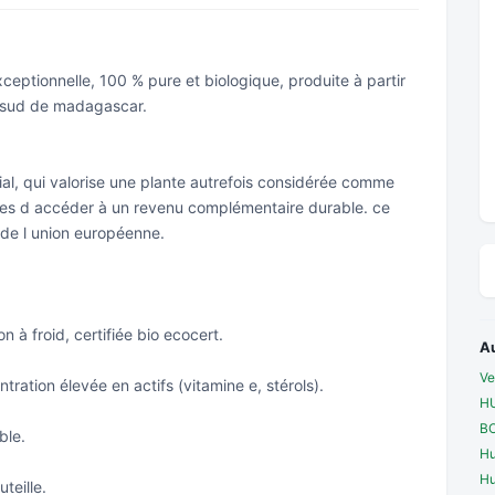
ceptionnelle, 100 % pure et biologique, produite à partir
e sud de madagascar.
ial, qui valorise une plante autrefois considérée comme
les d accéder à un revenu complémentaire durable. ce
t de l union européenne.
n à froid, certifiée bio ecocert.
A
Ve
tration élevée en actifs (vitamine e, stérols).
HU
BO
ble.
Hu
Hu
teille.