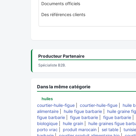
Documents officiels
Des références clients
Producteur Partenaire
Spécialiste B2B.
Dans la même catégorie
huiles
courtier-huile-figue
|
courtier-huile-figue
|
huile 
alimentaire
|
huile figue barbarie
|
huile graine fi
figue barbarie
|
figue barbarie
|
figue barbarie
biologique
|
huile grain
|
huile graines figue barb
porto vrac
|
produit marocain
|
sel table
|
tunisi
barbarie
|
courtier produit alimentaire bio
|
court