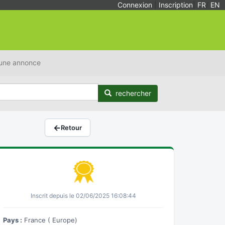
Connexion
|
Inscription
|
FR
/
EN
 une annonce
rechercher
←
Retour
Inscrit depuis le 02/06/2025 16:08:44
Pays :
France ( Europe)