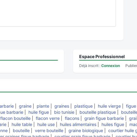
Espace Professionnel
Déjà inscrit :
Connexion
Publie
barbarie
|
graine
|
plante
|
graines
|
plastique
|
huile vierge
|
figue
gue barbarie
|
huile figue
|
bio tunisie
|
bouteille plastique
|
bouteill
|
flacon bouteille
|
flacon verre
|
flacons
|
grain figue barbarie
|
gra
arie
|
huile table
|
huile use
|
huiles alimentaires
|
huiles figue
|
mad
enne
|
bouteille
|
verre bouteille
|
graine biologique
|
courtier huile
ier graines figue barbarie
|
courtier grain figue barbarie
|
courtier hu