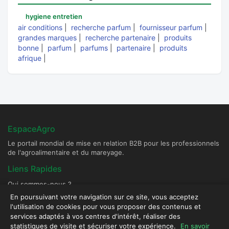
hygiene entretien
air conditions
|
recherche parfum
|
fournisseur parfum
|
grandes marques
|
recherche partenaire
|
produits
bonne
|
parfum
|
parfums
|
partenaire
|
produits
afrique
|
EspaceAgro
Le portail mondial de mise en relation B2B pour les professionnels
de l'agroalimentaire et du mareyage.
Liens Rapides
Qui sommes-nous ?
Devenir Fournisseur Partenaire
En poursuivant votre navigation sur ce site, vous acceptez
l'utilisation de cookies pour vous proposer des contenus et
Publier une annonce
services adaptés à vos centres d'intérêt, réaliser des
Contact & Sécurité
statistiques de visite et sécuriser votre expérience.
En savoir