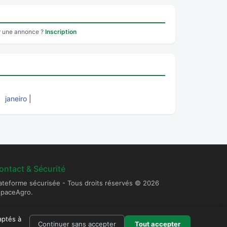
r une annonce ?
Inscription
|
janeiro
|
ontact & Sécurité
ateforme sécurisée - Tous droits réservés © 2026
spaceAgro.
aptés à
Continuer sans accepter
Tout accepter