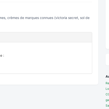
es, crèmes de marques connues (victoria secret, sol de
e :
A
Re
Lo
C
ga
Sa