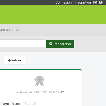
Connexion
|
Inscription
|
FR
/
EN
 une annonce
rechercher
←
Retour
Inscrit depuis le 08/05/2025 12:14:42
Pays :
France ( Europe)