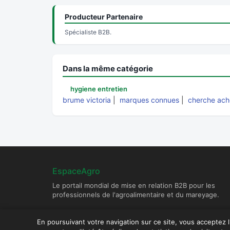
Producteur Partenaire
Spécialiste B2B.
Dans la même catégorie
hygiene entretien
brume victoria
|
marques connues
|
cherche ach
EspaceAgro
Le portail mondial de mise en relation B2B pour les
professionnels de l'agroalimentaire et du mareyage.
En poursuivant votre navigation sur ce site, vous acceptez 