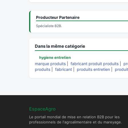
Producteur Partenaire
Spécialiste B2B.
Dans la même catégorie
hygiene entretien
marque produits
|
fabricant produit produits
|
pr
produits
|
fabricant
|
produits entretien
|
produi
EspaceAgro
Le portail mondial de mise en relation B2B pour les
professionnels de l'agroalimentaire et du mareyage.