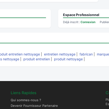
Espace Professionnel
Déjà inscrit :
Connexion
Publie
oduit entretien nettoyage
|
entretien nettoyage
|
fabrican
|
marque
ts nettoyage
|
produit entretien
|
produit nettoyage
|
Liens Rapides
C
Pl
Qui sommes-nous ?
E
Devenir Fournisseur Partenaire