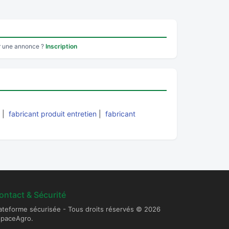
r une annonce ?
Inscription
|
fabricant produit entretien
|
fabricant
ontact & Sécurité
ateforme sécurisée - Tous droits réservés © 2026
spaceAgro.