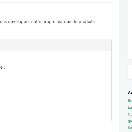
ons développer notre propre marque de produits
e :
A
Re
Lo
C
ga
Sa