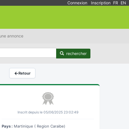
Connexion
|
Inscription
|
FR
/
EN
 une annonce
rechercher
←
Retour
Inscrit depuis le 05/06/2025 23:02:49
Pays :
Martinique ( Region Caraibe)