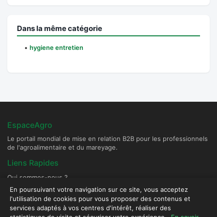
Dans la même catégorie
•
hygiene entretien
EspaceAgro
Le portail mondial de mise en relation B2B pour les professionnels
de l'agroalimentaire et du mareyage.
Liens Rapides
Qui sommes-nous ?
Devenir Fournisseur Partenaire
En poursuivant votre navigation sur ce site, vous acceptez
l'utilisation de cookies pour vous proposer des contenus et
Publier une annonce
services adaptés à vos centres d'intérêt, réaliser des
Contact & Sécurité