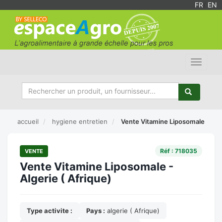
FR
/
EN
Toggle
navigat
accueil
hygiene entretien
Vente Vitamine Liposomale
Réf : 718035
VENTE
Vente Vitamine Liposomale -
Algerie ( Afrique)
Type activite :
Pays :
algerie ( Afrique)