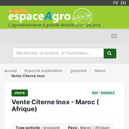
FR
/
EN
Toggle
navigat
accueil
Industrie exploitation
grossiste
Maroc
Vente Citerne Inox
Réf : 506863
VENTE
Vente Citerne Inox - Maroc (
Afrique)
Type activite :
grossiste
Pays :
Maroc ( Afrique)