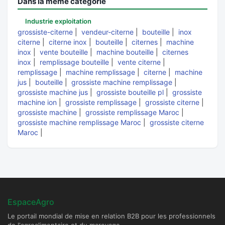
Dans la même catégorie
Industrie exploitation
grossiste-citerne
|
vendeur-citerne
|
bouteille
|
inox
citerne
|
citerne inox
|
bouteille
|
citernes
|
machine
inox
|
vente bouteille
|
machine bouteille
|
citernes
inox
|
remplissage bouteille
|
vente citerne
|
remplissage
|
machine remplissage
|
citerne
|
machine
jus
|
bouteille
|
grossiste machine remplissage
|
grossiste machine jus
|
grossiste bouteille pl
|
grossiste
machine ion
|
grossiste remplissage
|
grossiste citerne
|
grossiste machine
|
grossiste remplissage Maroc
|
grossiste machine remplissage Maroc
|
grossiste citerne
Maroc
|
EspaceAgro
Le portail mondial de mise en relation B2B pour les professionnels