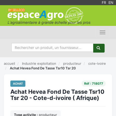
FR
/
EN
Toggle
navigat
accueil
Industrie exploitation
producteur
cote-ivoire
Achat Hevea Fond De Tasse Tsr10 Tsr 20
Réf : 718077
ACHAT
Achat Hevea Fond De Tasse Tsr10
Tsr 20 - Cote-d-ivoire ( Afrique)
Type activite :
producteur