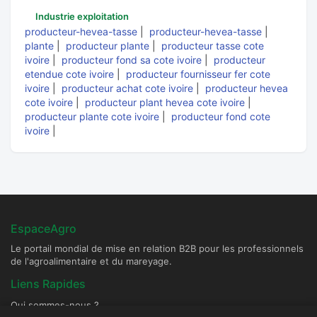
Industrie exploitation
producteur-hevea-tasse
|
producteur-hevea-tasse
|
plante
|
producteur plante
|
producteur tasse cote
ivoire
|
producteur fond sa cote ivoire
|
producteur
etendue cote ivoire
|
producteur fournisseur fer cote
ivoire
|
producteur achat cote ivoire
|
producteur hevea
cote ivoire
|
producteur plant hevea cote ivoire
|
producteur plante cote ivoire
|
producteur fond cote
ivoire
|
EspaceAgro
Le portail mondial de mise en relation B2B pour les professionnels
de l'agroalimentaire et du mareyage.
Liens Rapides
Qui sommes-nous ?