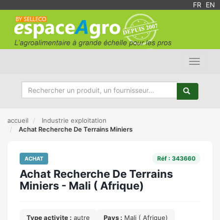
FR
/
EN
Toggle
navigat
accueil
Industrie exploitation
Achat Recherche De Terrains Miniers
Réf : 343660
ACHAT
Achat Recherche De Terrains
Miniers - Mali ( Afrique)
Type activite :
autre
Pays :
Mali ( Afrique)