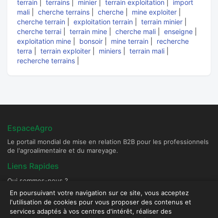
terrain
|
terrains
|
minier
|
terrain exploitation
|
import
mali
|
cherche terrains
|
cherche
|
mine exploiter
|
cherche terrain
|
exploitation terrain
|
terrain minier
|
cherche terrai
|
terrain mine
|
cherche mali
|
enseigne
|
exploitation mine
|
bonsoir
|
mine terrain
|
recherche
terra
|
terrain exploiter
|
miniers
|
terrain mali
|
recherche terrains
|
EspaceAgro
Le portail mondial de mise en relation B2B pour les professionnels
de l'agroalimentaire et du mareyage.
Liens Rapides
Qui sommes-nous ?
Devenir Fournisseur Partenaire
En poursuivant votre navigation sur ce site, vous acceptez
l'utilisation de cookies pour vous proposer des contenus et
Publier une annonce
services adaptés à vos centres d'intérêt, réaliser des