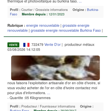
thermique et photovoltaïque au burkina faso.
...
Profil :
Courtier / Grossiste informations
Origine :
Burkina-
Faso
Membre depuis :
12/01/2023
Rubrique :
energie renouvelable
|
grossiste energie
renouvelable
|
grossiste energie renouvelable Burkina Faso
|
722479
Vente D'or
| producteur métaux
VENTE
03/08/2026 14:12:05
nous faisons l'exploitation artisanale d'or en côte d'ivoire, si
vous voulez acheter de l'or en côte d'ivoire contactez moi
pour plus d'informations.
...
- Quantite :05 Kilogrammes
Profil :
Producteur / Fournisseur informations
Origine :
Burkina-Faso
Membre depuis :
29/09/2017