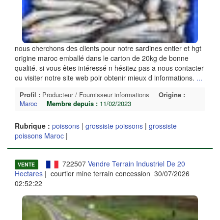
nous cherchons des clients pour notre sardines entier et hgt
origine maroc emballé dans le carton de 20kg de bonne
qualité. si vous êtes intéressé n hésitez pas a nous contacter
ou visiter notre site web poir obtenir mieux d informations.
...
Profil :
Producteur / Fournisseur informations
Origine :
Maroc
Membre depuis :
11/02/2023
Rubrique :
poissons
|
grossiste poissons
|
grossiste
poissons Maroc
|
722507
Vendre Terrain Industriel De 20
VENTE
Hectares
| courtier mine terrain concession 30/07/2026
02:52:22