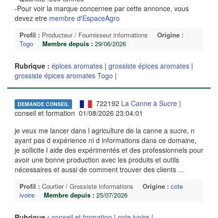
-Pour voir la marque concernee par cette annonce, vous
devez etre
membre d'EspaceAgro
Profil :
Producteur / Fournisseur informations
Origine :
Togo
Membre depuis :
29/06/2026
Rubrique :
épices aromates
|
grossiste épices aromates
|
grossiste épices aromates Togo
|
722192
La Canne à Sucre
|
DEMANDE CONSEIL
conseil et formation 01/08/2026 23:04:01
je veux me lancer dans l agriculture de la canne a sucre, n
ayant pas d expérience ni d informations dans ce domaine,
je sollicite l aide des expérimentés et des professionnels pour
avoir une bonne production avec les produits et outils
nécessaires et aussi de comment trouver des clients
...
Profil :
Courtier / Grossiste informations
Origine :
cote
ivoire
Membre depuis :
25/07/2026
Rubrique :
conseil et formation
|
cote ivoire
|