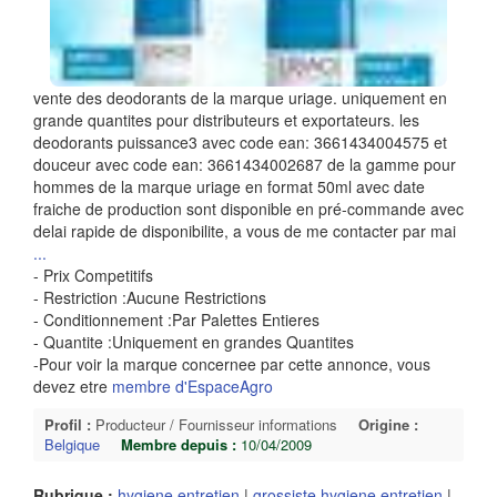
vente des deodorants de la marque uriage. uniquement en
grande quantites pour distributeurs et exportateurs. les
deodorants puissance3 avec code ean: 3661434004575 et
douceur avec code ean: 3661434002687 de la gamme pour
hommes de la marque uriage en format 50ml avec date
fraiche de production sont disponible en pré-commande avec
delai rapide de disponibilite, a vous de me contacter par mai
...
- Prix Competitifs
- Restriction :Aucune Restrictions
- Conditionnement :Par Palettes Entieres
- Quantite :Uniquement en grandes Quantites
-Pour voir la marque concernee par cette annonce, vous
devez etre
membre d'EspaceAgro
Profil :
Producteur / Fournisseur informations
Origine :
Belgique
Membre depuis :
10/04/2009
Rubrique :
hygiene entretien
|
grossiste hygiene entretien
|