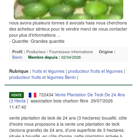
nous avons plusieurs tonnes d avocats hass nous cherchons
des acheteur sérieux pour le vendre merci de nous contacter
pour plus d'informations
...
- Quantite :Grandes quantite
Profil :
Producteur / Fournisseur informations
Origine :
Benin
Membre depuis :
02/04/2026
Rubrique :
fruits et légumes
|
producteur fruits et légumes
|
producteur fruits et légumes Benin
|
722434
Vente Plantation De Teck De 24 Ans
VENTE
(3 Hecta
| association bois charbon fibre 29/07/2026
11:47:42
vente plantation de teck de 24 ans (3 hectares) bouaflé, côte
d'ivoire nous proposons à la vente une plantation de teck
(tectona grandis) de 24 ans, d'une superficie de 3 hectares,
située à bouaflé, en côte d'ivoire. cette plantation arrivée à