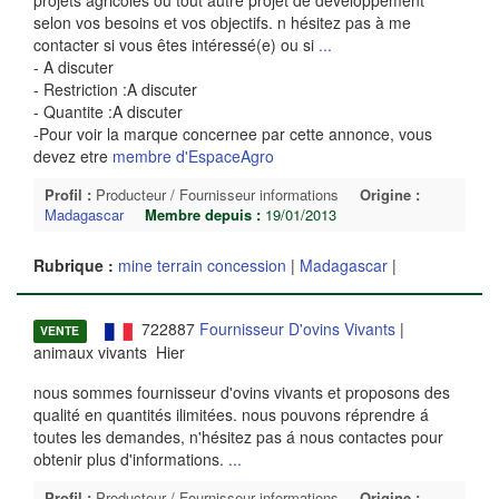
projets agricoles ou tout autre projet de développement
selon vos besoins et vos objectifs. n hésitez pas à me
contacter si vous êtes intéressé(e) ou si
...
- A discuter
- Restriction :A discuter
- Quantite :A discuter
-Pour voir la marque concernee par cette annonce, vous
devez etre
membre d'EspaceAgro
Profil :
Producteur / Fournisseur informations
Origine :
Madagascar
Membre depuis :
19/01/2013
Rubrique :
mine terrain concession
|
Madagascar
|
722887
Fournisseur D'ovins Vivants
|
VENTE
animaux vivants Hier
nous sommes fournisseur d'ovins vivants et proposons des
qualité en quantités ilimitées. nous pouvons réprendre á
toutes les demandes, n'hésitez pas á nous contactes pour
obtenir plus d'informations.
...
Profil :
Producteur / Fournisseur informations
Origine :