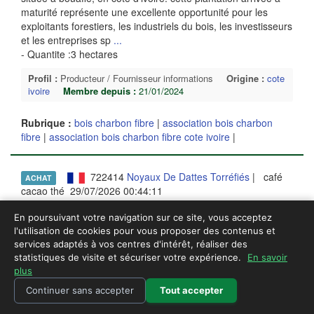
maturité représente une excellente opportunité pour les
exploitants forestiers, les industriels du bois, les investisseurs
et les entreprises sp
...
- Quantite :3 hectares
Profil :
Producteur / Fournisseur informations
Origine :
cote
ivoire
Membre depuis :
21/01/2024
Rubrique :
bois charbon fibre
|
association bois charbon
fibre
|
association bois charbon fibre cote ivoire
|
722414
Noyaux De Dattes Torréfiés
| café
ACHAT
cacao thé 29/07/2026 00:44:11
bonjour, je recherche un fournisseur de poudre de noyaux de
En poursuivant votre navigation sur ce site, vous acceptez
dattes torréfiés de qualité alimentaire. je souhaite connaître
l'utilisation de cookies pour vous proposer des contenus et
vos conditions : origine du produit ; conditionnements
services adaptés à vos centres d'intérêt, réaliser des
disponibles ; tarifs selon quantités ; possibilité d expédition
statistiques de visite et sécuriser votre expérience.
En savoir
plus
vers la france. je privilégie un fournisseur sérieux pour une
collaboration durable. merci de me contacter avec vos
Continuer sans accepter
Tout accepter
informations et fiche pro
...