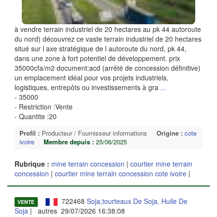
à vendre terrain industriel de 20 hectares au pk 44 autoroute
du nord) découvrez ce vaste terrain industriel de 20 hectares
situé sur l axe stratégique de l autoroute du nord, pk 44,
dans une zone à fort potentiel de développement. prix
35000cfa/m2 document:acd (arrêté de concession définitive)
un emplacement idéal pour vos projets industriels,
logistiques, entrepôts ou investissements à gra
...
- 35000
- Restriction :Vente
- Quantite :20
Profil :
Producteur / Fournisseur informations
Origine :
cote
ivoire
Membre depuis :
25/06/2025
Rubrique :
mine terrain concession
|
courtier mine terrain
concession
|
courtier mine terrain concession cote ivoire
|
722468
Soja,tourteaux De Soja, Huile De
VENTE
Soja
| autres 29/07/2026 16:38:08