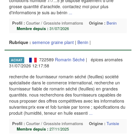
conditions humidité 7/7...5 je dispose également d'une
grosse quantité d'arachide. contactez moi pour plus
d'informations je suis au bénin
...
Profil :
Courtier / Grossiste informations
Origine :
Benin
Membre depuis :
31/07/2026
Rubrique :
semence graine plant
|
Benin
|
722589
Romarin Séché
| épices aromates
ACHAT
31/07/2026 12:17:58
recherche de fournisseur romarin séché (feuilles) société
spécialisée dans le commerce international, recherche un
fournisseur fiable de romarin séché (feuilles) en grandes
quantités. nous recherchons des fournisseurs capables de
nous proposer des offres compétitives avec les informations
suivantes:prix exw et fob tunisie par tonne ; spécifications du
produit (humidité, teneur en huile essenti
...
Profil :
Courtier / Grossiste informations
Origine :
Tunisie
Membre depuis :
27/11/2025