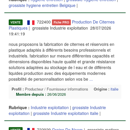
grossiste hygiene entretien Belgique
|
722400
Production De Citernes
VENTE
Fiche PRO
Plastiques
| grossiste Industrie exploitation 28/07/2026
19:41:19
nous proposons la fabrication de citernes et réservoirs en
plastique adaptés à différents besoins professionnels et
industriels. fabrication sur mesure différentes capacités et
dimensions disponibles haute qualité et grande résistance
solutions adaptées au stockage de l eau et de différents
liquides production avec des équipements modernes
possibilité de personnalisation selon vos be
...
Profil :
Producteur / Fournisseur informations
Origine :
italie
Membre depuis :
26/06/2026
Rubrique :
Industrie exploitation
|
grossiste Industrie
exploitation
|
grossiste Industrie exploitation italie
|
722929
Grains De Neem
| grossiste matiere