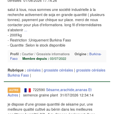
céréales 01/08/2026 17:14:26
salut à tous, nous sommes une société industrielle à la
recherche activement de soja en grande quantité ( plusieurs
tonnes). payement par chèque sur place. merci de nous
contacter pour plus d'informations. long fil d'intermédiaires
s'abstenir
...
- 200f/kg
- Restriction :Uniquement Burkina Faso
- Quantite :Selon le stock disponible
Profil :
Courtier / Grossiste informations
Origine :
Burkina-
Faso
Membre depuis :
03/07/2022
Rubrique :
céréales
|
grossiste céréales
|
grossiste céréales
Burkina Faso
|
722590
Sésame,arachide,ananas Et
AUTRE
Autres
| semence graine plant 31/07/2026 12:34:14
je dispose d'une grosse quantité de sésame pur, une
meilleure qualité cultivé au bénin dans les meilleures