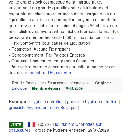
vente grand stock cosmetique de la marque nuxe.
uniquement en grande quantites pour distributeurs et
exportateurs. plusieurs references de la marque nuxe en
liquidation avec date de peremption moyenne et courte tel
que: - reve de miel: creme mains et ongles 50ml - reve de
miel: stick levres hydratant au miel de tournesol format 4gr. -
deodorant men protection 24h 50ml - nuxuriance ultra
...
- Prix Competitifs pour cause de Liquidation
- Restriction :Aucune Restrictions
- Conditionnement :Par Palettes Entieres
- Quantite :Uniquement en grandes Quantites
-Pour voir la marque concernee par cette annonce, vous
devez etre
membre d'EspaceAgro
Profil :
Producteur / Fournisseur informations
Origine :
Belgique
Membre depuis :
10/04/2009
Rubrique :
hygiene entretien
|
grossiste hygiene entretien
|
grossiste hygiene entretien Belgique
|
705727
Liquidation: Charlottes/sur-
VENTE
chaussures
| grossiste hygiene entretien 29/07/2026