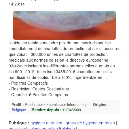
14:20:14
liquidation totale a moindre prix de mon stock disponible
immédiatement de charlottes de protection et sur-chaussures
que voici : - 300.000 unites de charlottes de protection
medicale aux normes ce selon la directive européenne
93/42/eec incluant les différentes normes telles que: -ts en
iso 9001:2015 -ts en iso 13485:2016 charlottes en tissus
non-tisse ss de couleur bleu 100% impermeable en
...
- Prix tres Competitifs
- Restriction :Toutes Destinations
- Quantite :6 Palettes Completes
Profil :
Producteur / Fournisseur informations
Origine :
Belgique
Membre depuis :
10/04/2009
Rubrique :
hygiene entretien
|
grossiste hygiene entretien
|
grossiste hygiene entretien Belgique
|