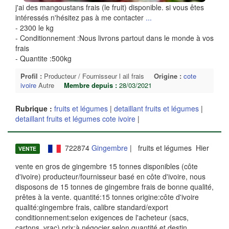
j'ai des mangoustans frais (le fruit) disponible. si vous êtes
intéressés n'hésitez pas à me contacter
...
- 2300 le kg
- Conditionnement :Nous livrons partout dans le monde à vos
frais
- Quantite :500kg
Profil :
Producteur / Fournisseur l ail frais
Origine :
cote
ivoire
Autre
Membre depuis :
28/03/2021
Rubrique :
fruits et légumes
|
detaillant fruits et légumes
|
detaillant fruits et légumes cote ivoire
|
722874
Gingembre
| fruits et légumes Hier
VENTE
vente en gros de gingembre 15 tonnes disponibles (côte
d'ivoire) producteur/fournisseur basé en côte d'ivoire, nous
disposons de 15 tonnes de gingembre frais de bonne qualité,
prêtes à la vente. quantité:15 tonnes origine:côte d'ivoire
qualité:gingembre frais, calibre standard/export
conditionnement:selon exigences de l'acheteur (sacs,
cartons, vrac) prix:à négocier selon quantité et destin
...