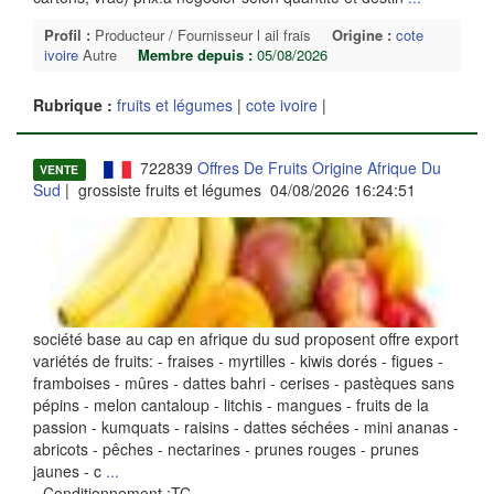
Profil :
Producteur / Fournisseur l ail frais
Origine :
cote
ivoire
Autre
Membre depuis :
05/08/2026
Rubrique :
fruits et légumes
|
cote ivoire
|
722839
Offres De Fruits Origine Afrique Du
VENTE
Sud
| grossiste fruits et légumes 04/08/2026 16:24:51
société base au cap en afrique du sud proposent offre export
variétés de fruits: - fraises - myrtilles - kiwis dorés - figues -
framboises - mûres - dattes bahri - cerises - pastèques sans
pépins - melon cantaloup - litchis - mangues - fruits de la
passion - kumquats - raisins - dattes séchées - mini ananas -
abricots - pêches - nectarines - prunes rouges - prunes
jaunes - c
...
- Conditionnement :TC