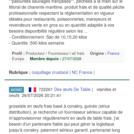
**palourdes sauvages françaises**, pêchées à la main sur le
littoral de charente-maritime. produit frais et de qualité pêche
professionnelle respectant la réglementation en vigueur
idéales pour restaurants, poissonneries, mareyeurs et
revendeurs vente en gros ou en quantité adaptée à vos
besoins disponibilité régulière selon les
...
- Conditionnement :Sac de 10,15,20 kilos
- Quantite :500 kilos semaine
Profil :
Producteur / Fournisseur l ail frais
Origine :
France
Europe
Membre depuis :
27/07/2026
Rubrique :
coquillage crustacé
|
NC France
|
722261
Des œufs De Table
| viandes et
ACHAT
oeufs 26/07/2026 20:21:41
grossiste en œufs frais basé à conakry, guinée (sirius
distribution), je recherche un fournisseur sérieux capable de
m'approvisionner régulièrement en œufs de table frais. j'ai
besoin d'un partenaire fiable qui peut gérer la logistique
jusqu'à conakry. paiement sérieux garanti. partenariat long