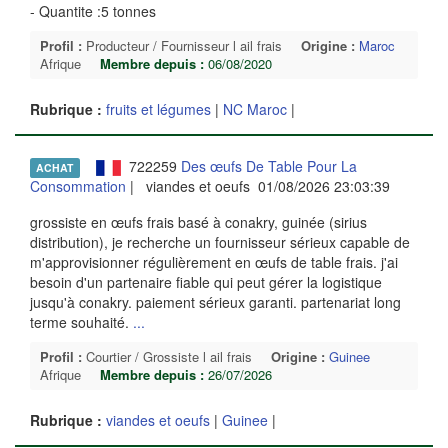
- Quantite :5 tonnes
Profil :
Producteur / Fournisseur l ail frais
Origine :
Maroc
Afrique
Membre depuis :
06/08/2020
Rubrique :
fruits et légumes
|
NC Maroc
|
722259
Des œufs De Table Pour La
ACHAT
Consommation
| viandes et oeufs 01/08/2026 23:03:39
grossiste en œufs frais basé à conakry, guinée (sirius
distribution), je recherche un fournisseur sérieux capable de
m'approvisionner régulièrement en œufs de table frais. j'ai
besoin d'un partenaire fiable qui peut gérer la logistique
jusqu'à conakry. paiement sérieux garanti. partenariat long
terme souhaité.
...
Profil :
Courtier / Grossiste l ail frais
Origine :
Guinee
Afrique
Membre depuis :
26/07/2026
Rubrique :
viandes et oeufs
|
Guinee
|