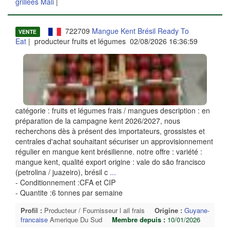
grillées Mali
|
722709
Mangue Kent Brésil Ready To
VENTE
Eat
| producteur fruits et légumes 02/08/2026 16:36:59
catégorie : fruits et légumes frais / mangues description : en
préparation de la campagne kent 2026/2027, nous
recherchons dès à présent des importateurs, grossistes et
centrales d'achat souhaitant sécuriser un approvisionnement
régulier en mangue kent brésilienne. notre offre : variété :
mangue kent, qualité export origine : vale do são francisco
(petrolina / juazeiro), brésil c
...
- Conditionnement :CFA et CIP
- Quantite :6 tonnes par semaine
Profil :
Producteur / Fournisseur l ail frais
Origine :
Guyane-
francaise
Amerique Du Sud
Membre depuis :
10/01/2026