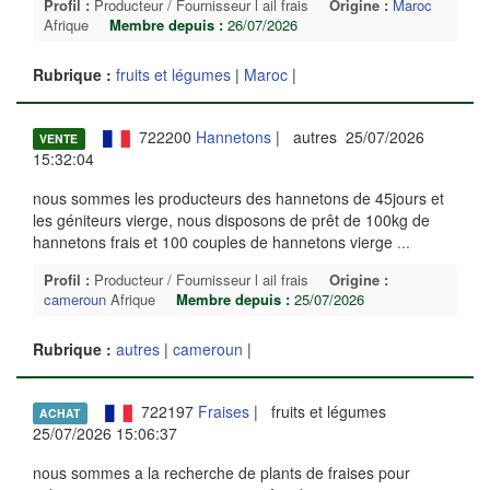
Profil :
Producteur / Fournisseur l ail frais
Origine :
Maroc
Afrique
Membre depuis :
26/07/2026
Rubrique :
fruits et légumes
|
Maroc
|
722200
Hannetons
| autres 25/07/2026
VENTE
15:32:04
nous sommes les producteurs des hannetons de 45jours et
les géniteurs vierge, nous disposons de prêt de 100kg de
hannetons frais et 100 couples de hannetons vierge
...
Profil :
Producteur / Fournisseur l ail frais
Origine :
cameroun
Afrique
Membre depuis :
25/07/2026
Rubrique :
autres
|
cameroun
|
722197
Fraises
| fruits et légumes
ACHAT
25/07/2026 15:06:37
nous sommes a la recherche de plants de fraises pour