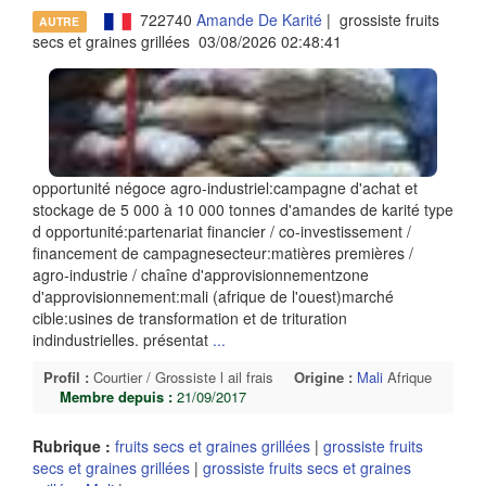
722740
Amande De Karité
| grossiste fruits
AUTRE
secs et graines grillées 03/08/2026 02:48:41
opportunité négoce agro-industriel:campagne d'achat et
stockage de 5 000 à 10 000 tonnes d'amandes de karité type
d opportunité:partenariat financier / co-investissement /
financement de campagnesecteur:matières premières /
agro-industrie / chaîne d'approvisionnementzone
d'approvisionnement:mali (afrique de l'ouest)marché
cible:usines de transformation et de trituration
indindustrielles. présentat
...
Profil :
Courtier / Grossiste l ail frais
Origine :
Mali
Afrique
Membre depuis :
21/09/2017
Rubrique :
fruits secs et graines grillées
|
grossiste fruits
secs et graines grillées
|
grossiste fruits secs et graines