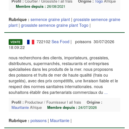
Profil :
Courtier / Grossiste l ail frais
Origine :
Togo
Afrique
Membre depuis :
26/08/2021
Rubrique :
semence graine plant
|
grossiste semence graine
plant
|
grossiste semence graine plant Togo
|
722102
Sea Food
| poissons 30/07/2026
VENTE
18:09:22
nous recherchons des clients, importateurs, grossistes,
distributeurs, supermarchés, restaurants et entreprises
spécialisées dans les produits de la mer. nous proposons
des poissons et fruits de mer de haute qualité (frais ou
surgelés), avec des prix compétitifs, une livraison fiable et le
respect des normes sanitaires internationales. nous
souhaitons établir des partenariats commerciaux du
...
Profil :
Producteur / Fournisseur l ail frais
Origine :
Mauritanie
Afrique
Membre depuis :
24/07/2026
Rubrique :
poissons
|
Mauritanie
|