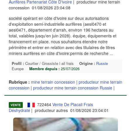
Aurifères Partenariat Côte D'ivoire
| producteur mine terrain
concession 01/08/2026 23:04:08
société opérant en côte d'ivoire sur deux autorisations
d'exploitation semi-industrielle aurifères (aesi0470 et
aesi0471, département d'arrah, environ 196 hectares au
total, valables jusqu'en juin 2028). équipe, équipements et
financement en place. nous souhaitons étendre notre
périmètre et entrer en relation avec des titulaires de titres
miniers aurifères en côte d'ivoire:permis de recherche
...
Profil :
Courtier / Grossiste l ail frais
Origine :
Russie
Europe
Membre depuis :
25/07/2026
Rubrique :
mine terrain concession
|
producteur mine terrain
concession
|
producteur mine terrain concession Russie
|
722464
Vente De Placali Frais
VENTE
Déshydraté
| producteur autres 01/08/2026 23:04:01