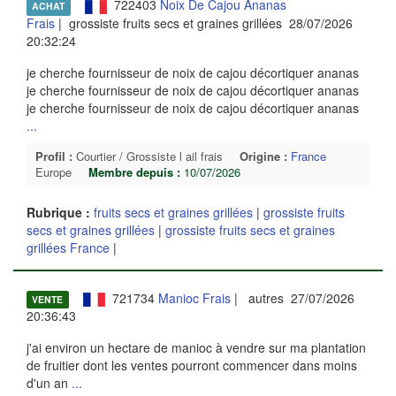
722403
Noix De Cajou Ananas
ACHAT
Frais
| grossiste fruits secs et graines grillées 28/07/2026
20:32:24
je cherche fournisseur de noix de cajou décortiquer ananas
je cherche fournisseur de noix de cajou décortiquer ananas
je cherche fournisseur de noix de cajou décortiquer ananas
...
Profil :
Courtier / Grossiste l ail frais
Origine :
France
Europe
Membre depuis :
10/07/2026
Rubrique :
fruits secs et graines grillées
|
grossiste fruits
secs et graines grillées
|
grossiste fruits secs et graines
grillées France
|
721734
Manioc Frais
| autres 27/07/2026
VENTE
20:36:43
j'ai environ un hectare de manioc à vendre sur ma plantation
de fruitier dont les ventes pourront commencer dans moins
d'un an
...