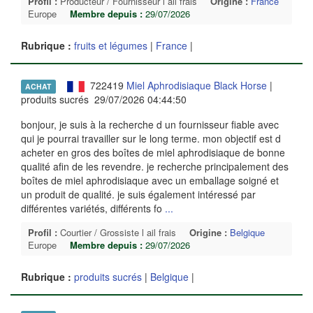
Profil :
Producteur / Fournisseur l ail frais
Origine :
France
Europe
Membre depuis :
29/07/2026
Rubrique :
fruits et légumes
|
France
|
722419
Miel Aphrodisiaque Black Horse
|
ACHAT
produits sucrés 29/07/2026 04:44:50
bonjour, je suis à la recherche d un fournisseur fiable avec
qui je pourrai travailler sur le long terme. mon objectif est d
acheter en gros des boîtes de miel aphrodisiaque de bonne
qualité afin de les revendre. je recherche principalement des
boîtes de miel aphrodisiaque avec un emballage soigné et
un produit de qualité. je suis également intéressé par
différentes variétés, différents fo
...
Profil :
Courtier / Grossiste l ail frais
Origine :
Belgique
Europe
Membre depuis :
29/07/2026
Rubrique :
produits sucrés
|
Belgique
|