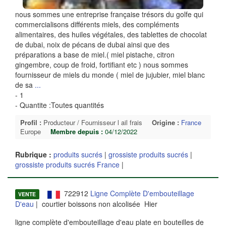
nous sommes une entreprise française trésors du golfe qui
commercialisons différents miels, des compléments
alimentaires, des huiles végétales, des tablettes de chocolat
de dubai, noix de pécans de dubai ainsi que des
préparations a base de miel.( miel pistache, citron
gingembre, coup de froid, fortifiant etc ) nous sommes
fournisseur de miels du monde ( miel de jujubier, miel blanc
de sa
...
- 1
- Quantite :Toutes quantités
Profil :
Producteur / Fournisseur l ail frais
Origine :
France
Europe
Membre depuis :
04/12/2022
Rubrique :
produits sucrés
|
grossiste produits sucrés
|
grossiste produits sucrés France
|
722912
Ligne Complète D'embouteillage
VENTE
D'eau
| courtier boissons non alcolisée Hier
ligne complète d'embouteillage d'eau plate en bouteilles de