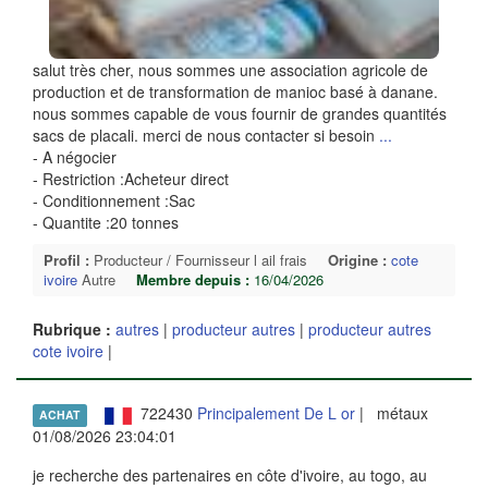
salut très cher, nous sommes une association agricole de
production et de transformation de manioc basé à danane.
nous sommes capable de vous fournir de grandes quantités
sacs de placali. merci de nous contacter si besoin
...
- A négocier
- Restriction :Acheteur direct
- Conditionnement :Sac
- Quantite :20 tonnes
Profil :
Producteur / Fournisseur l ail frais
Origine :
cote
ivoire
Autre
Membre depuis :
16/04/2026
Rubrique :
autres
|
producteur autres
|
producteur autres
cote ivoire
|
722430
Principalement De L or
| métaux
ACHAT
01/08/2026 23:04:01
je recherche des partenaires en côte d'ivoire, au togo, au