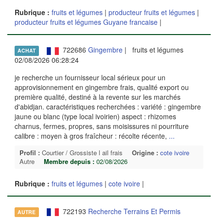
Rubrique :
fruits et légumes
|
producteur fruits et légumes
|
producteur fruits et légumes Guyane francaise
|
722686
Gingembre
| fruits et légumes
ACHAT
02/08/2026 06:28:24
je recherche un fournisseur local sérieux pour un
approvisionnement en gingembre frais, qualité export ou
première qualité, destiné à la revente sur les marchés
d'abidjan. caractéristiques recherchées : variété : gingembre
jaune ou blanc (type local ivoirien) aspect : rhizomes
charnus, fermes, propres, sans moisissures ni pourriture
calibre : moyen à gros fraîcheur : récolte récente,
...
Profil :
Courtier / Grossiste l ail frais
Origine :
cote ivoire
Autre
Membre depuis :
02/08/2026
Rubrique :
fruits et légumes
|
cote ivoire
|
722193
Recherche Terrains Et Permis
AUTRE