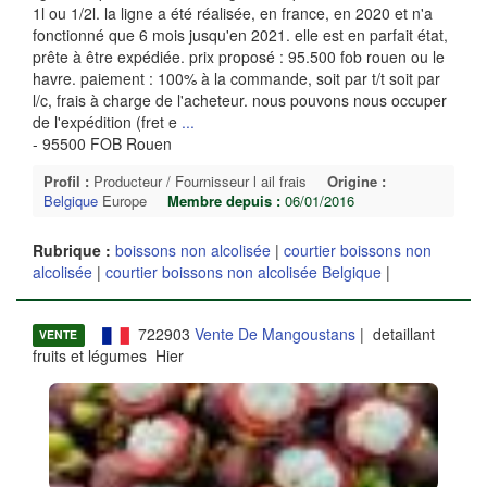
1l ou 1/2l. la ligne a été réalisée, en france, en 2020 et n'a
fonctionné que 6 mois jusqu'en 2021. elle est en parfait état,
prête à être expédiée. prix proposé : 95.500 fob rouen ou le
havre. paiement : 100% à la commande, soit par t/t soit par
l/c, frais à charge de l'acheteur. nous pouvons nous occuper
de l'expédition (fret e
...
- 95500 FOB Rouen
Profil :
Producteur / Fournisseur l ail frais
Origine :
Belgique
Europe
Membre depuis :
06/01/2016
Rubrique :
boissons non alcolisée
|
courtier boissons non
alcolisée
|
courtier boissons non alcolisée Belgique
|
722903
Vente De Mangoustans
| detaillant
VENTE
fruits et légumes Hier