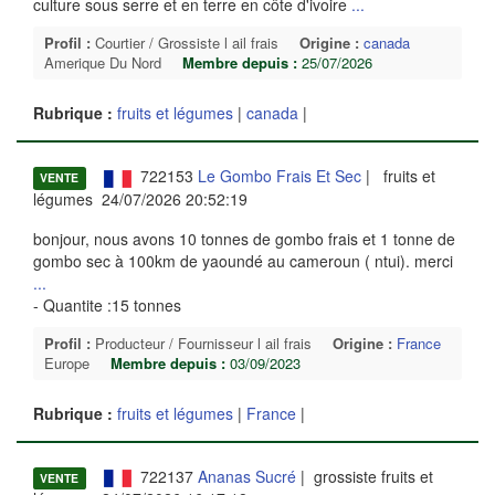
culture sous serre et en terre en côte d'ivoire
...
Profil :
Courtier / Grossiste l ail frais
Origine :
canada
Amerique Du Nord
Membre depuis :
25/07/2026
Rubrique :
fruits et légumes
|
canada
|
722153
Le Gombo Frais Et Sec
| fruits et
VENTE
légumes 24/07/2026 20:52:19
bonjour, nous avons 10 tonnes de gombo frais et 1 tonne de
gombo sec à 100km de yaoundé au cameroun ( ntui). merci
...
- Quantite :15 tonnes
Profil :
Producteur / Fournisseur l ail frais
Origine :
France
Europe
Membre depuis :
03/09/2023
Rubrique :
fruits et légumes
|
France
|
722137
Ananas Sucré
| grossiste fruits et
VENTE