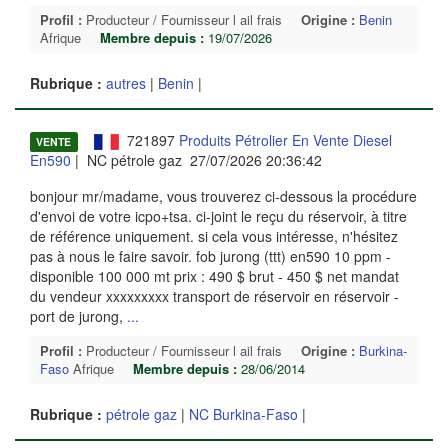
Profil :
Producteur / Fournisseur l ail frais
Origine :
Benin
Afrique
Membre depuis :
19/07/2026
Rubrique :
autres
|
Benin
|
721897
Produits Pétrolier En Vente Diesel
VENTE
En590
| NC pétrole gaz 27/07/2026 20:36:42
bonjour mr/madame, vous trouverez ci-dessous la procédure
d'envoi de votre icpo+tsa. ci-joint le reçu du réservoir, à titre
de référence uniquement. si cela vous intéresse, n'hésitez
pas à nous le faire savoir. fob jurong (ttt) en590 10 ppm -
disponible 100 000 mt prix : 490 $ brut - 450 $ net mandat
du vendeur xxxxxxxxx transport de réservoir en réservoir -
port de jurong,
...
Profil :
Producteur / Fournisseur l ail frais
Origine :
Burkina-
Faso
Afrique
Membre depuis :
28/06/2014
Rubrique :
pétrole gaz
|
NC Burkina-Faso
|