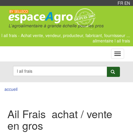
FR
/
EN
l ail frais - Achat vente, vendeur, producteur, fabricant, fournisseur ...
alimentaire l ail frais
Toggle
navigati
accueil
Ail Frais achat / vente
en gros