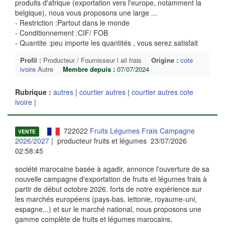
produits d'afrique (exportation vers l'europe, notamment la
belgique), nous vous proposons une large
...
- Restriction :Partout dans le monde
- Conditionnement :CIF/ FOB
- Quantite :peu importe les quantités , vous serez satisfait
Profil :
Producteur / Fournisseur l ail frais
Origine :
cote
ivoire
Autre
Membre depuis :
07/07/2024
Rubrique :
autres
|
courtier autres
|
courtier autres cote
ivoire
|
722022
Fruits Légumes Frais Campagne
VENTE
2026/2027
| producteur fruits et légumes 23/07/2026
02:58:45
société marocaine basée à agadir, annonce l'ouverture de sa
nouvelle campagne d'exportation de fruits et légumes frais à
partir de début octobre 2026. forts de notre expérience sur
les marchés européens (pays-bas, lettonie, royaume-uni,
espagne...) et sur le marché national, nous proposons une
gamme complète de fruits et légumes marocains,