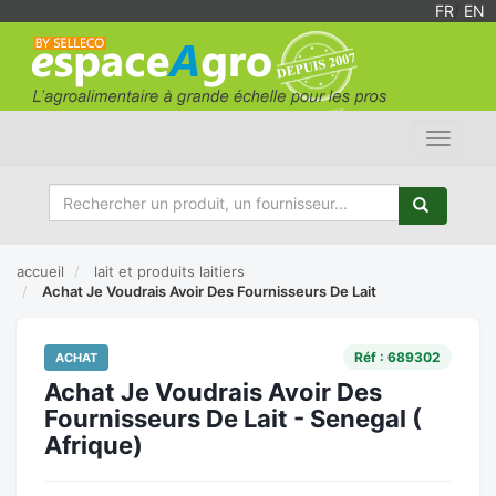
FR
/
EN
Toggle
navigat
accueil
lait et produits laitiers
Achat Je Voudrais Avoir Des Fournisseurs De Lait
Réf : 689302
ACHAT
Achat Je Voudrais Avoir Des
Fournisseurs De Lait - Senegal (
Afrique)