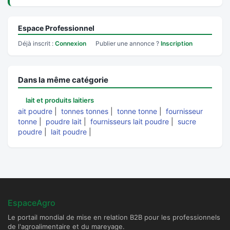
Espace Professionnel
Déjà inscrit :
Connexion
Publier une annonce ?
Inscription
Dans la même catégorie
lait et produits laitiers
ait poudre
|
tonnes tonnes
|
tonne tonne
|
fournisseur
tonne
|
poudre lait
|
fournisseurs lait poudre
|
sucre
poudre
|
lait poudre
|
EspaceAgro
Le portail mondial de mise en relation B2B pour les professionnels
de l'agroalimentaire et du mareyage.