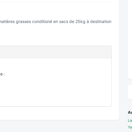
matières grasses conditioné en sacs de 25kg à destination
e :
A
La
Ya