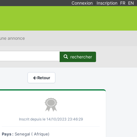
Connexion
|
Inscription
|
FR
/
EN
 une annonce
rechercher
←
Retour
Inscrit depuis le 14/10/2023 23:46:29
Pays :
Senegal ( Afrique)