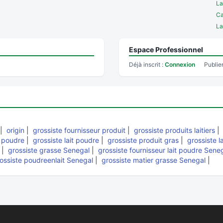
La
Ca
La
Espace Professionnel
Déjà inscrit :
Connexion
Publie
|
origin
|
grossiste fournisseur produit
|
grossiste produits laitiers
n poudre
|
grossiste lait poudre
|
grossiste produit gras
|
grossiste la
|
grossiste grasse Senegal
|
grossiste fournisseur lait poudre Sene
ossiste poudreenlait Senegal
|
grossiste matier grasse Senegal
|