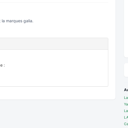
t la marques galia.
e :
A
La
Ya
La
LA
Ca