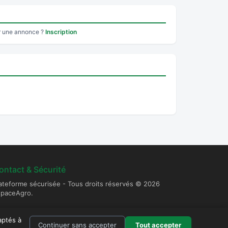
r une annonce ?
Inscription
ontact & Sécurité
ateforme sécurisée - Tous droits réservés © 2026
spaceAgro.
aptés à
Continuer sans accepter
Tout accepter