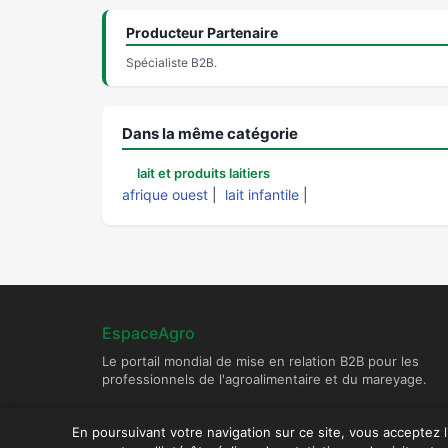
Producteur Partenaire
Spécialiste B2B.
Dans la même catégorie
lait et produits laitiers
afrique ouest
|
lait infantile
|
EspaceAgro
Le portail mondial de mise en relation B2B pour les
professionnels de l'agroalimentaire et du mareyage.
En poursuivant votre navigation sur ce site, vous acceptez 