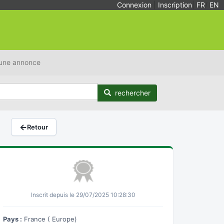
Connexion
|
Inscription
|
FR
/
EN
 une annonce
rechercher
←
Retour
Inscrit depuis le 29/07/2025 10:28:30
Pays :
France ( Europe)