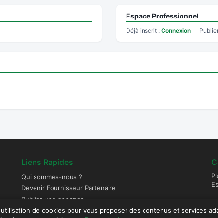
Espace Professionnel
Déjà inscrit :
Connexion
Publie
Liens Rapides
C
Pl
Qui sommes-nous ?
E
Devenir Fournisseur Partenaire
Publier une annonce
l'utilisation de cookies pour vous proposer des contenus et services ad