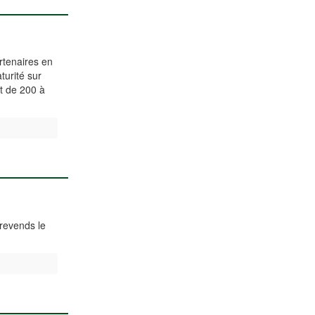
rtenaires en
turité sur
it de 200 à
revends le