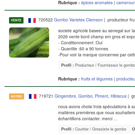
Rubrique :
épices aromates
|
camerou
720522
Gombo Varietes Clemson
| producteur fru
VENTE
societe agricole basee au senegal sur la
2026 vente bord champ em gros et export
- Conditionnement :Oui
- Quantite :60 a 90 tonnes
-Pour voir la marque concernee par cet
Profil :
Producteur / Fournisseur le gomb
Rubrique :
fruits et légumes
|
producteu
719721
Gingembre, Gombo, Piment, Hibiscus
| gr
AUTRE
nous avons choisi trois spéculations à sa
matières premières que nous souhaiterion
échantillons contacter. merci
...
Profil :
Courtier / Grossiste le gombo
O