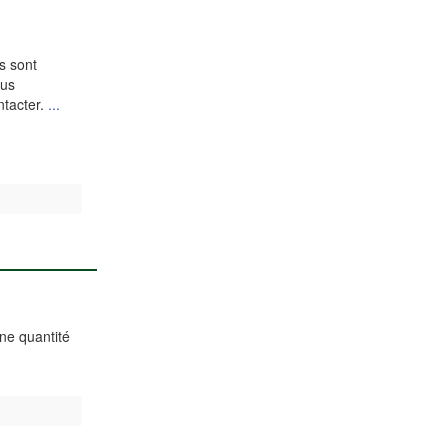
s sont
ous
ntacter.
...
ne quantité