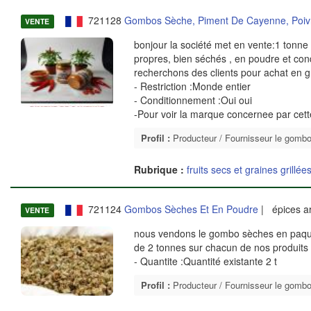
721128
Gombos Sèche, Piment De Cayenne, Poiv
VENTE
bonjour la société met en vente:1 tonn
propres, bien séchés , en poudre et con
recherchons des clients pour achat en g
- Restriction :Monde entier
- Conditionnement :Oui oui
-Pour voir la marque concernee par cet
Profil :
Producteur / Fournisseur le gomb
Rubrique :
fruits secs et graines grillée
721124
Gombos Sèches Et En Poudre
| épices a
VENTE
nous vendons le gombo sèches en paquet
de 2 tonnes sur chacun de nos produits
- Quantite :Quantité existante 2 t
Profil :
Producteur / Fournisseur le gomb