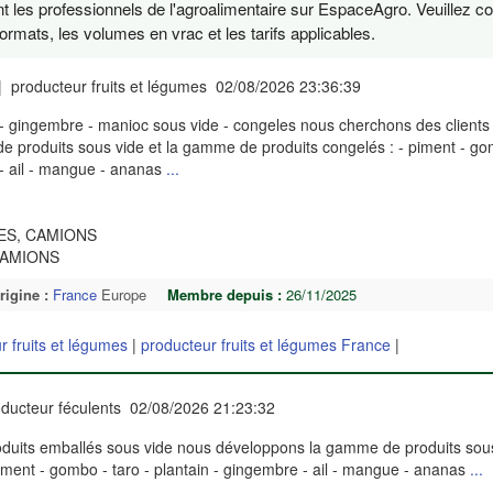
t les professionnels de l'agroalimentaire sur EspaceAgro. Veuillez c
ormats, les volumes en vrac et les tarifs applicables.
| producteur fruits et légumes 02/08/2026 23:36:39
 - gingembre - manioc sous vide - congeles nous cherchons des clients
 produits sous vide et la gamme de produits congelés : - piment - gom
 - ail - mangue - ananas
...
TES, CAMIONS
 CAMIONS
rigine :
France
Europe
Membre depuis :
26/11/2025
r fruits et légumes
|
producteur fruits et légumes France
|
ducteur féculents 02/08/2026 21:23:32
oduits emballés sous vide nous développons la gamme de produits sous
iment - gombo - taro - plantain - gingembre - ail - mangue - ananas
...