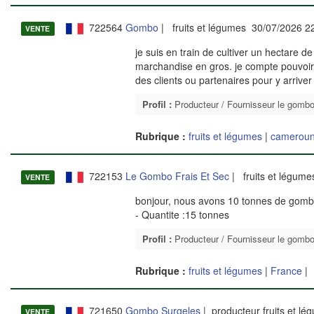
722564
Gombo
| fruits et légumes 30/07/2026 2
VENTE
je suis en train de cultiver un hectare
marchandise en gros. je compte pouvoir 
des clients ou partenaires pour y arrive
Profil :
Producteur / Fournisseur le gomb
Rubrique :
fruits et légumes
|
camerou
722153
Le Gombo Frais Et Sec
| fruits et légum
VENTE
bonjour, nous avons 10 tonnes de gomb
- Quantite :15 tonnes
Profil :
Producteur / Fournisseur le gomb
Rubrique :
fruits et légumes
|
France
|
721650
Gombo Surgeles
| producteur fruits et l
VENTE