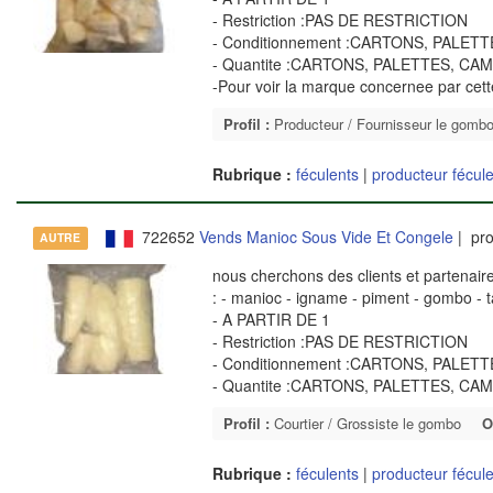
- Restriction :PAS DE RESTRICTION
- Conditionnement :CARTONS, PALET
- Quantite :CARTONS, PALETTES, CA
-Pour voir la marque concernee par cet
Profil :
Producteur / Fournisseur le gomb
Rubrique :
féculents
|
producteur fécul
722652
Vends Manioc Sous Vide Et Congele
| pro
AUTRE
nous cherchons des clients et partenai
: - manioc - igname - piment - gombo - 
- A PARTIR DE 1
- Restriction :PAS DE RESTRICTION
- Conditionnement :CARTONS, PALET
- Quantite :CARTONS, PALETTES, CA
Profil :
Courtier / Grossiste le gombo
O
Rubrique :
féculents
|
producteur fécul