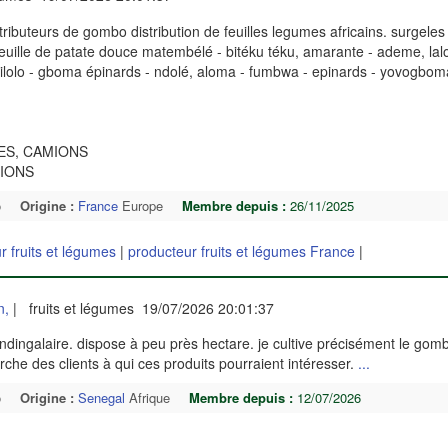
ibuteurs de gombo distribution de feuilles legumes africains. surgele
euille de patate douce matembélé - bitéku téku, amarante - ademe, lalo, 
 - bilolo - gboma épinards - ndolé, aloma - fumbwa - epinards - yovogbom
TES, CAMIONS
MIONS
o
Origine :
France
Europe
Membre depuis :
26/11/2025
r fruits et légumes
|
producteur fruits et légumes France
|
n,
| fruits et légumes 19/07/2026 20:01:37
e ndingalaire. dispose à peu près hectare. je cultive précisément le gom
erche des clients à qui ces produits pourraient intéresser.
...
o
Origine :
Senegal
Afrique
Membre depuis :
12/07/2026
|