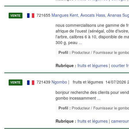
721655
Mangues Kent, Avocats Hass, Ananas Sug
VENTE
nous commercialisons une gamme de frui
afrique de l'ouest (sénégal, côte d'ivoir
l'arbre, calibres 6 à 10, disponible de m
300 g, peau
...
Profil :
Producteur / Fournisseur le gomb
Rubrique :
fruits et légumes
|
courtier f
721439
Ngombo
| fruits et légumes 14/07/2026 
VENTE
bonjour recherche des clients pour vend
gombo incessamment
...
Profil :
Producteur / Fournisseur le gomb
Rubrique :
fruits et légumes
|
camerou