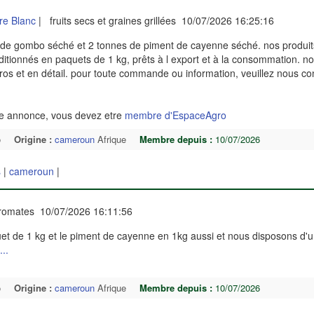
re Blanc
| fruits secs et graines grillées 10/07/2026 16:25:16
e de gombo séché et 2 tonnes de piment de cayenne séché. nos produit
ditionnés en paquets de 1 kg, prêts à l export et à la consommation. n
ros et en détail. pour toute commande ou information, veuillez nous co
te annonce, vous devez etre
membre d'EspaceAgro
o
Origine :
cameroun
Afrique
Membre depuis :
10/07/2026
s
|
cameroun
|
romates 10/07/2026 16:11:56
 de 1 kg et le piment de cayenne en 1kg aussi et nous disposons d'u
...
o
Origine :
cameroun
Afrique
Membre depuis :
10/07/2026