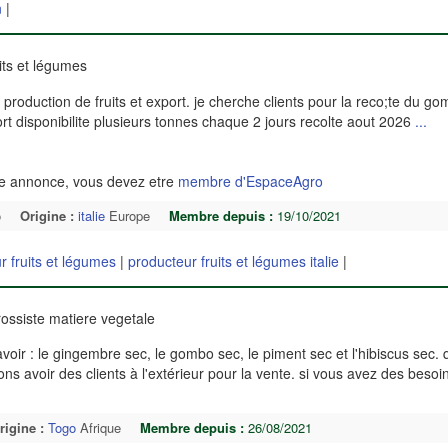
n
|
its et légumes
 production de fruits et export. je cherche clients pour la reco;te du g
 disponibilite plusieurs tonnes chaque 2 jours recolte aout 2026
...
te annonce, vous devez etre
membre d'EspaceAgro
o
Origine :
italie
Europe
Membre depuis :
19/10/2021
r fruits et légumes
|
producteur fruits et légumes italie
|
ossiste matiere vegetale
voir : le gingembre sec, le gombo sec, le piment sec et l'hibiscus sec. 
s avoir des clients à l'extérieur pour la vente. si vous avez des besoi
rigine :
Togo
Afrique
Membre depuis :
26/08/2021