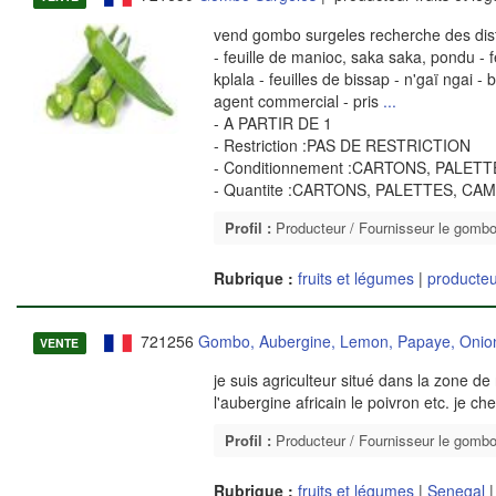
vend gombo surgeles recherche des distr
- feuille de manioc, saka saka, pondu - f
kplala - feuilles de bissap - n'gaï ngai
agent commercial - pris
...
- A PARTIR DE 1
- Restriction :PAS DE RESTRICTION
- Conditionnement :CARTONS, PALET
- Quantite :CARTONS, PALETTES, CA
Profil :
Producteur / Fournisseur le gomb
Rubrique :
fruits et légumes
|
producteu
721256
Gombo, Aubergine, Lemon, Papaye, Onio
VENTE
je suis agriculteur situé dans la zone d
l'aubergine africain le poivron etc. je ch
Profil :
Producteur / Fournisseur le gomb
Rubrique :
fruits et légumes
|
Senegal