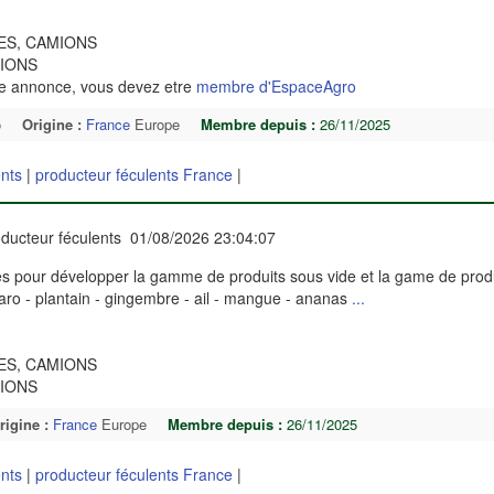
TES, CAMIONS
MIONS
te annonce, vous devez etre
membre d'EspaceAgro
o
Origine :
France
Europe
Membre depuis :
26/11/2025
ents
|
producteur féculents France
|
ducteur féculents 01/08/2026 23:04:07
res pour développer la gamme de produits sous vide et la game de prod
taro - plantain - gingembre - ail - mangue - ananas
...
TES, CAMIONS
MIONS
rigine :
France
Europe
Membre depuis :
26/11/2025
ents
|
producteur féculents France
|