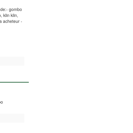
s de:- gombo
klin klin,
a acheteur -
bo