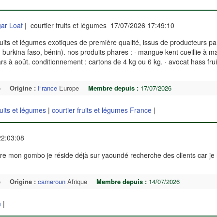
ar Loaf
| courtier fruits et légumes 17/07/2026 17:49:10
ts et légumes exotiques de première qualité, issus de producteurs pa
e, burkina faso, bénin). nos produits phares : · mangue kent cueillie à ma
ars à août. conditionnement : cartons de 4 kg ou 6 kg. · avocat hass fru
o
Origine :
France
Europe
Membre depuis :
17/07/2026
ruits et légumes
|
courtier fruits et légumes France
|
22:03:08
re mon gombo je réside déjà sur yaoundé recherche des clients car je 
o
Origine :
cameroun
Afrique
Membre depuis :
14/07/2026
n
|