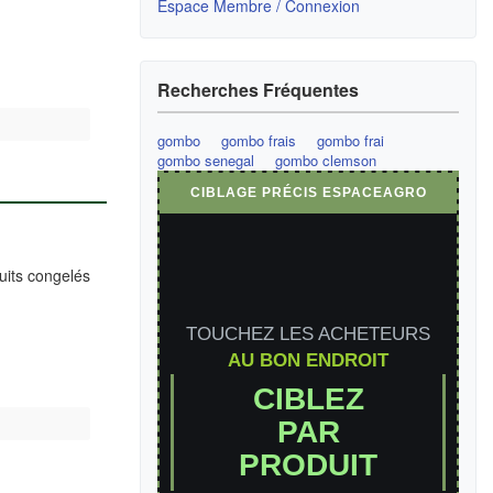
Espace Membre / Connexion
Recherches Fréquentes
gombo
gombo frais
gombo frai
gombo senegal
gombo clemson
CIBLAGE PRÉCIS ESPACEAGRO
uits congelés
TOUCHEZ LES ACHETEURS
AU BON ENDROIT
CIBLEZ
PAR
PRODUIT