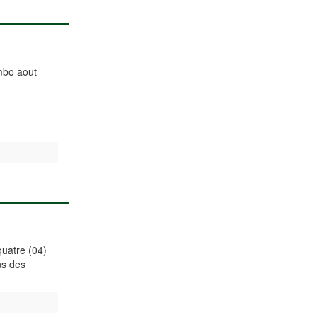
ombo aout
quatre (04)
ns des