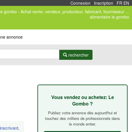
Connexion
|
Inscription
|
FR
/
EN
le gombo - Achat vente, vendeur, producteur, fabricant, fournisseur ...
alimentaire le gombo
 une annonce
rechercher
Vous vendez ou achetez: Le
Gombo ?
Publiez votre annonce dès aujourd'hui et
touchez des milliers de professionnels dans
le monde entier.
inscrivant
.