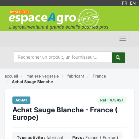
FR
/
EN
Toggle
navigat
accueil
matiere vegetale
fabricant
France
Achat Sauge Blanche
Réf : 473421
ACHAT
Achat Sauge Blanche - France (
Europe)
Type activite :
fabricant
Pays :
France ( Europe)