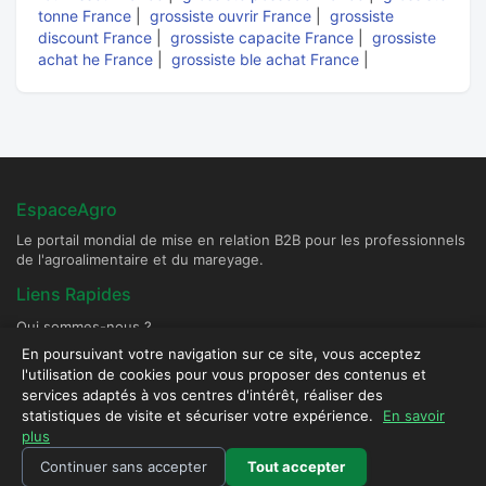
tonne France
|
grossiste ouvrir France
|
grossiste
discount France
|
grossiste capacite France
|
grossiste
achat he France
|
grossiste ble achat France
|
EspaceAgro
Le portail mondial de mise en relation B2B pour les professionnels
de l'agroalimentaire et du mareyage.
Liens Rapides
Qui sommes-nous ?
Devenir Fournisseur Partenaire
En poursuivant votre navigation sur ce site, vous acceptez
l'utilisation de cookies pour vous proposer des contenus et
Publier une annonce
services adaptés à vos centres d'intérêt, réaliser des
Contact & Sécurité
statistiques de visite et sécuriser votre expérience.
En savoir
plus
Plateforme sécurisée - Tous droits réservés © 2026 EspaceAgro.
Continuer sans accepter
Tout accepter