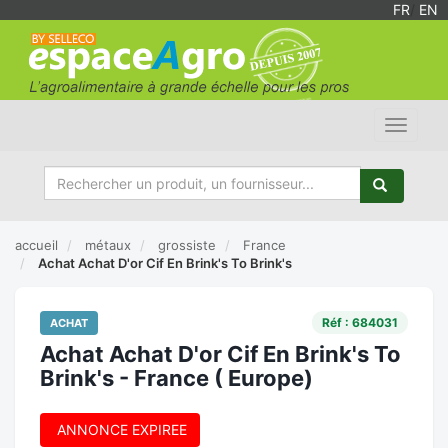
FR
/
EN
Toggle
navigat
accueil
métaux
grossiste
France
Achat Achat D'or Cif En Brink's To Brink's
Réf : 684031
ACHAT
Achat Achat D'or Cif En Brink's To
Brink's - France ( Europe)
ANNONCE EXPIREE