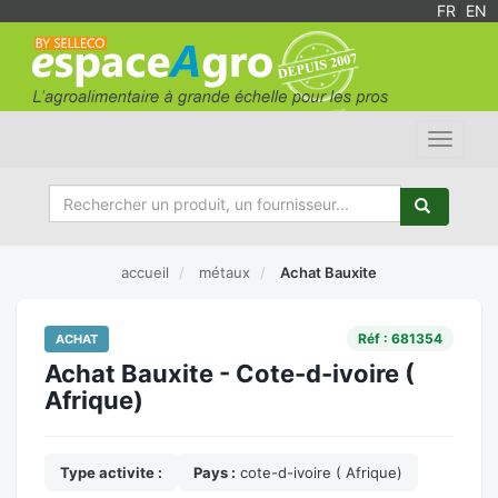
FR
/
EN
Toggle
navigat
accueil
métaux
Achat Bauxite
Réf : 681354
ACHAT
Achat Bauxite - Cote-d-ivoire (
Afrique)
Type activite :
Pays :
cote-d-ivoire ( Afrique)