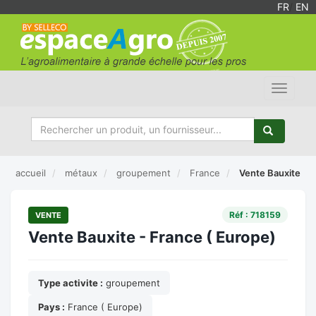
FR
/
EN
Toggle
navigat
accueil
métaux
groupement
France
Vente Bauxite
Réf : 718159
VENTE
Vente Bauxite - France ( Europe)
Type activite :
groupement
Pays :
France ( Europe)