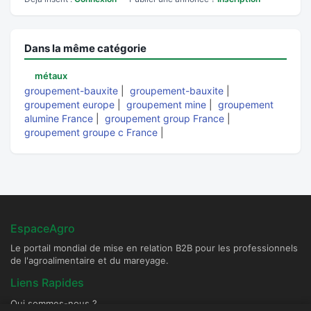
Dans la même catégorie
métaux
groupement-bauxite
|
groupement-bauxite
|
groupement europe
|
groupement mine
|
groupement
alumine France
|
groupement group France
|
groupement groupe c France
|
EspaceAgro
Le portail mondial de mise en relation B2B pour les professionnels
de l'agroalimentaire et du mareyage.
Liens Rapides
Qui sommes-nous ?