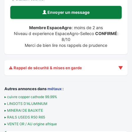
Envoyer un message
Membre EspaceAgro
: moins de 2 ans
Niveau d experience EspaceAgro-Selleco
CONFIRMÉ
:
8/10
Merci de bien lire nos rappels de prudence
▼
⚠️ Rappel de sécurité & mises en garde
Autres annonces dans
métaux
:
▸ cuivre copper cathode 99.99%
▸ LINGOTS D'ALUMINIUM
▸ MINERAI DE BAUXITE
▸ RAILS USEDS R50 R65
▸ VENTE OR / AU origine afrique