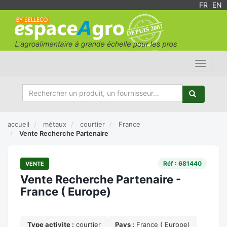
FR
/
EN
Toggle
navigat
accueil
métaux
courtier
France
Vente Recherche Partenaire
Réf : 681440
VENTE
Vente Recherche Partenaire -
France ( Europe)
Type activite :
courtier
Pays :
France ( Europe)