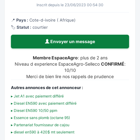
Inscrit depuis le 23/06/2023 00:54:30
📍
Pays :
Cote-d-ivoire ( Afrique)
🏷️
Statut :
courtier
Envoyer un message
Membre EspaceAgro
: plus de 2 ans
Niveau d experience EspaceAgro-Selleco
CONFIRMÉ
:
10/10
Merci de bien lire nos rappels de prudence
Autres annonces de cet annonceur :
▸ Jet A1 avec paiement différé
▸ Diesel EN590 avec paiement différé
▸ Diesel EN590 10/50 ppm
▸ Essence sans plomb (octane 95)
▸ Partenariat fournisseur de cajou
▸ diesel en590 à 420$ mt seulement