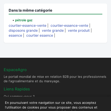
Dans la même catégorie
•
pétrole gaz
courtier-essence-vente
|
courtier-essence-vente
|
disposons grande
|
vente grande
|
vente produit
|
essence
|
courtier essence
|
EspaceAgro
Le portail mondial de mise en relation B2B pour les professionnels
de l'agroalimentaire et du mareyage.
Liens Rapides
Qui sommes-nous ?
Devenir Fournisseur Partenaire
En poursuivant votre navigation sur ce site, vous acceptez
l'utilisation de cookies pour vous proposer des contenus et
Publier une annonce