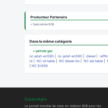
Producteur Partenaire
• Spécialiste B2B.
Dans la même catégorie
•
pétrole gaz
nc-jeta1-en590
|
nc-jeta1-en590
|
diesel
|
raffi
re
|
NC oil table
|
NC diesel tto
|
NC sel table
|
|
NC En590
EspaceAgro
Le portail mondial de mise en relation B2B pour les