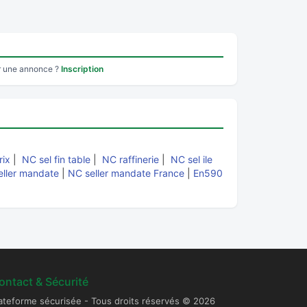
r une annonce ?
Inscription
rix
|
NC sel fin table
|
NC raffinerie
|
NC sel ile
eller mandate
|
NC seller mandate France
|
En590
ontact & Sécurité
ateforme sécurisée - Tous droits réservés © 2026