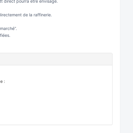
t direct pourra etre envisagé.
irectement de la raffinerie.
 marché”.
fiées.
e :