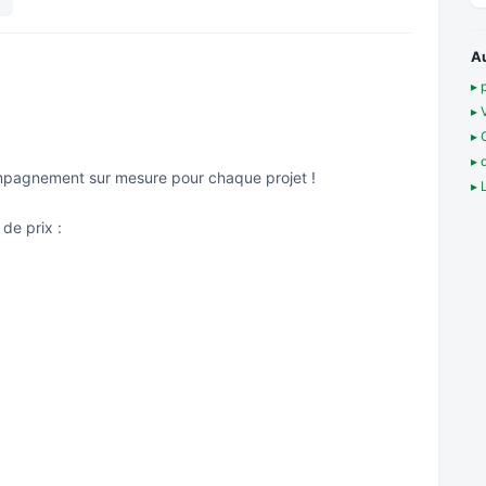
A
▸ 
▸ 
▸ 
▸ 
compagnement sur mesure pour chaque projet !
▸ 
 de prix :