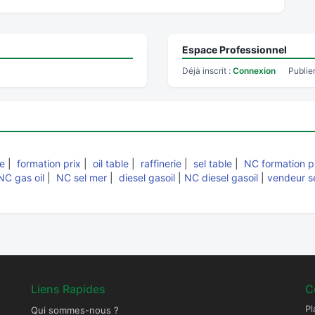
Espace Professionnel
Déjà inscrit :
Connexion
Publie
ne
|
formation prix
|
oil table
|
raffinerie
|
sel table
|
NC formation p
NC gas oil
|
NC sel mer
|
diesel gasoil
|
NC diesel gasoil
|
vendeur s
Liens Rapides
C
Pl
Qui sommes-nous ?