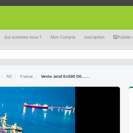
Qui sommes nous ?
Mon Compte
Inscription
Publier
NC
France
Vente Jeta1 En590 D6.......