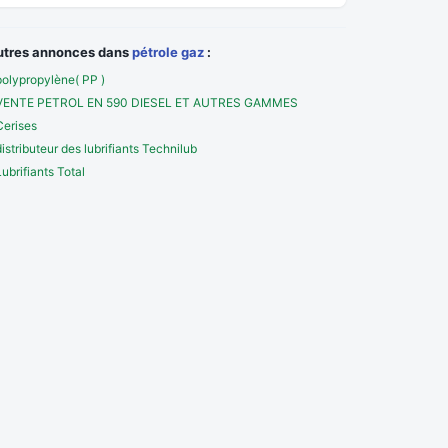
utres annonces dans
pétrole gaz
:
polypropylène( PP )
VENTE PETROL EN 590 DIESEL ET AUTRES GAMMES
Cerises
distributeur des lubrifiants Technilub
Lubrifiants Total