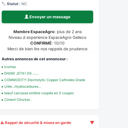
🏷️
Statut :
NC
Envoyer un message
Membre EspaceAgro
: plus de 2 ans
Niveau d experience EspaceAgro-Selleco
CONFIRMÉ
: 10/10
Merci de bien lire nos rappels de prudence
Autres annonces de cet annonceur :
▸ Icumsa
▸ EN590 JETA1 D6 .......
▸ COMMODITY: Electrolytic Copper Cathodes Grade
▸ Urée...Hydrocarbures...
▸ bœuf carcasse entière coupée en 3 coupes
▸ Ciment Clincker..
▼
⚠️ Rappel de sécurité & mises en garde