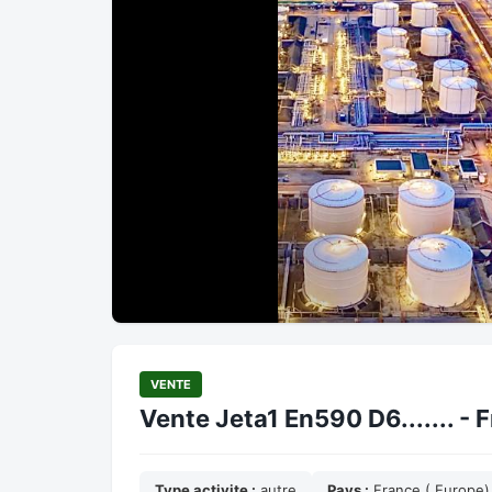
VENTE
Vente Jeta1 En590 D6....... - 
Type activite :
autre
Pays :
France ( Europe)