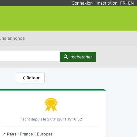
Connexion
|
Inscription
|
FR
/
EN
 une annonce
rechercher
←
Retour
Inscrit depuis le 27/01/2011 19:10:32
📍
Pays :
France ( Europe)