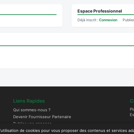
Espace Professionnel
Déjà inscrit :
Connexion
Publie
Liens Rapides
C
Pl
Qui sommes-nous ?
E
Devenir Fournisseur Partenaire
Publier une annonce
l'utilisation de cookies pour vous proposer des contenus et services ad