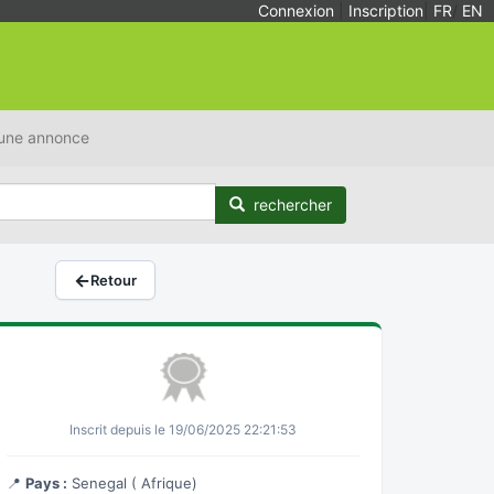
Connexion
|
Inscription
|
FR
/
EN
 une annonce
rechercher
←
Retour
Inscrit depuis le 19/06/2025 22:21:53
📍
Pays :
Senegal ( Afrique)