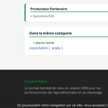
Producteur Partenaire
• Spécialiste B2B.
Dans la même catégorie
•
pierre roche
exploitation
|
argile
|
EspaceAgro
Le portail mondial de mise en relation B2B pour les
professionnels de l'agroalimentaire et du mareyage.
En poursuivant votre navigation sur ce site, vous acceptez 