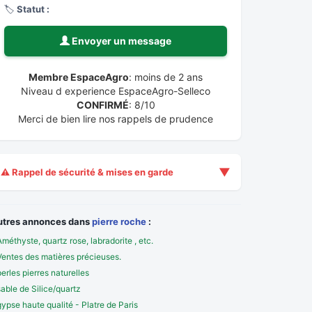
🏷️
Statut :
Envoyer un message
Membre EspaceAgro
: moins de 2 ans
Niveau d experience EspaceAgro-Selleco
CONFIRMÉ
: 8/10
Merci de bien lire nos rappels de prudence
▼
⚠️ Rappel de sécurité & mises en garde
utres annonces dans
pierre roche
:
Améthyste, quartz rose, labradorite , etc.
Ventes des matières précieuses.
perles pierres naturelles
sable de Silice/quartz
gypse haute qualité - Platre de Paris