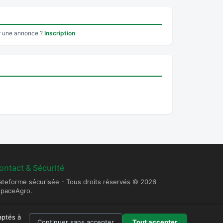
r une annonce ?
Inscription
ontact & Sécurité
ateforme sécurisée - Tous droits réservés © 2026
spaceAgro.
aptés à
Continuer sans accepter
Tout accepter