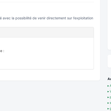
é avec la possibilité de venir directement sur l’exploitation
e :
A
▸ 
▸ 
▸ 
▸ 
▸ 