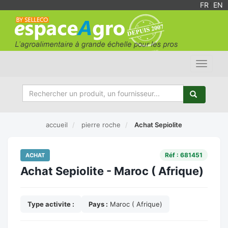
FR
/
EN
Toggle
navigat
accueil
pierre roche
Achat Sepiolite
Réf : 681451
ACHAT
Achat Sepiolite - Maroc ( Afrique)
Type activite :
Pays :
Maroc ( Afrique)