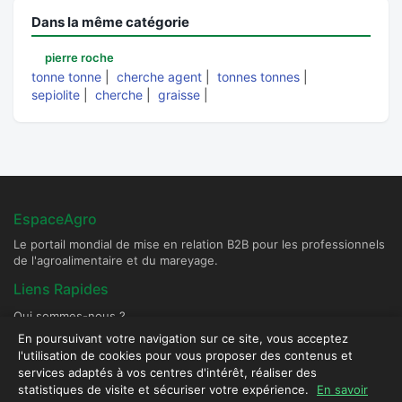
Dans la même catégorie
pierre roche
tonne tonne
|
cherche agent
|
tonnes tonnes
|
sepiolite
|
cherche
|
graisse
|
EspaceAgro
Le portail mondial de mise en relation B2B pour les professionnels
de l'agroalimentaire et du mareyage.
Liens Rapides
Qui sommes-nous ?
Devenir Fournisseur Partenaire
En poursuivant votre navigation sur ce site, vous acceptez
l'utilisation de cookies pour vous proposer des contenus et
Publier une annonce
services adaptés à vos centres d'intérêt, réaliser des
Contact & Sécurité
statistiques de visite et sécuriser votre expérience.
En savoir