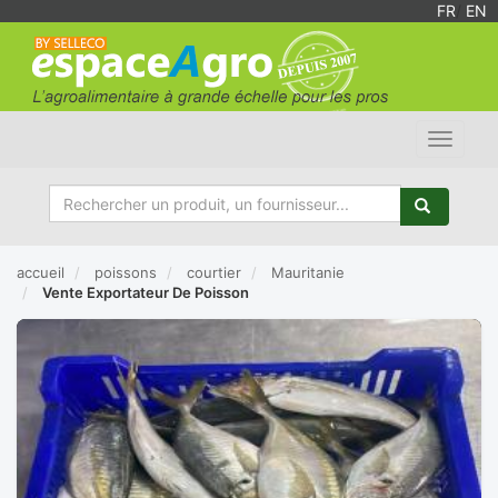
FR
/
EN
Toggle
navigat
accueil
poissons
courtier
Mauritanie
Vente Exportateur De Poisson