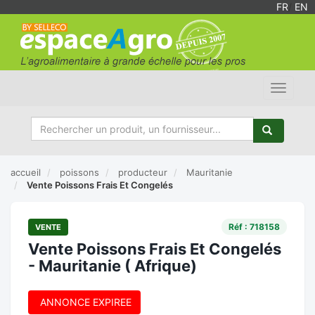
FR
/
EN
Toggle
navigat
accueil
poissons
producteur
Mauritanie
Vente Poissons Frais Et Congelés
Réf : 718158
VENTE
Vente Poissons Frais Et Congelés
- Mauritanie ( Afrique)
ANNONCE EXPIREE