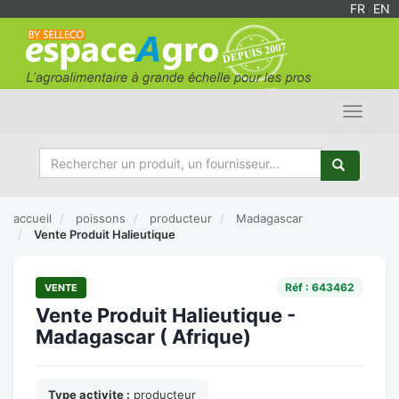
FR
/
EN
Toggle
navigat
accueil
poissons
producteur
Madagascar
Vente Produit Halieutique
Réf : 643462
VENTE
Vente Produit Halieutique -
Madagascar ( Afrique)
Type activite :
producteur