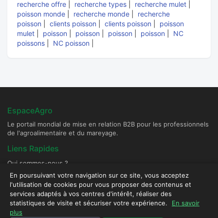
recherche offre
|
recherche types
|
recherche mulet
|
poisson monde
|
recherche monde
|
recherche
poisson
|
clients poisson
|
clients poisson
|
poisson
mulet
|
poisson
|
poisson
|
poisson
|
poisson
|
NC
poissons
|
NC poisson
|
EspaceAgro
Le portail mondial de mise en relation B2B pour les professionnels
de l'agroalimentaire et du mareyage.
Liens Rapides
Qui sommes-nous ?
Devenir Fournisseur Partenaire
En poursuivant votre navigation sur ce site, vous acceptez
l'utilisation de cookies pour vous proposer des contenus et
Publier une annonce
services adaptés à vos centres d'intérêt, réaliser des
Contact & Sécurité
statistiques de visite et sécuriser votre expérience.
En savoir
plus
Plateforme sécurisée - Tous droits réservés © 2026 EspaceAgro.