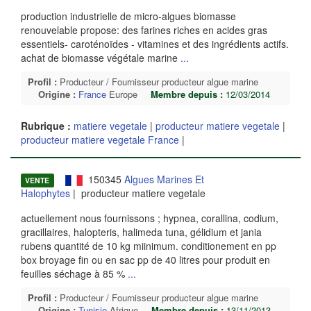
production industrielle de micro-algues biomasse
renouvelable propose: des farines riches en acides gras
essentiels- caroténoïdes - vitamines et des ingrédients actifs.
achat de biomasse végétale marine
...
Profil :
Producteur / Fournisseur producteur algue marine
Origine :
France
Europe
Membre depuis :
12/03/2014
Rubrique :
matiere vegetale
|
producteur matiere vegetale
|
producteur matiere vegetale France
|
150345
Algues Marines Et
VENTE
Halophytes
| producteur matiere vegetale
actuellement nous fournissons ; hypnea, corallina, codium,
gracillaires, halopteris, halimeda tuna, gélidium et jania
rubens quantité de 10 kg miinimum. conditionement en pp
box broyage fin ou en sac pp de 40 litres pour produit en
feuilles séchage à 85 %
...
Profil :
Producteur / Fournisseur producteur algue marine
Origine :
Tunisie
Afrique
Membre depuis :
13/11/2013