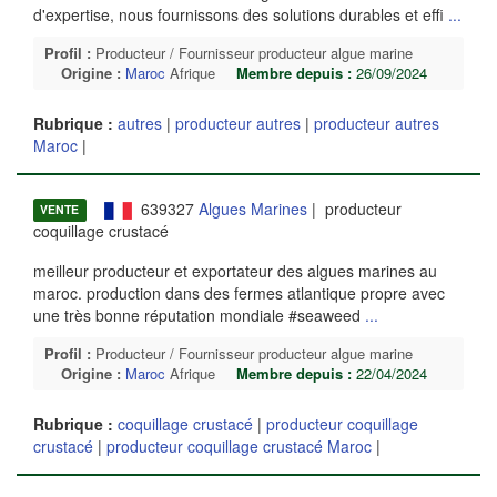
d'expertise, nous fournissons des solutions durables et effi
...
Profil :
Producteur / Fournisseur producteur algue marine
Origine :
Maroc
Afrique
Membre depuis :
26/09/2024
Rubrique :
autres
|
producteur autres
|
producteur autres
Maroc
|
639327
Algues Marines
| producteur
VENTE
coquillage crustacé
meilleur producteur et exportateur des algues marines au
maroc. production dans des fermes atlantique propre avec
une très bonne réputation mondiale #seaweed
...
Profil :
Producteur / Fournisseur producteur algue marine
Origine :
Maroc
Afrique
Membre depuis :
22/04/2024
Rubrique :
coquillage crustacé
|
producteur coquillage
crustacé
|
producteur coquillage crustacé Maroc
|