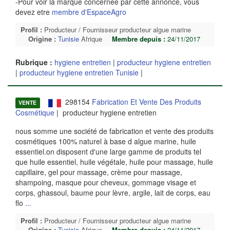
-Pour voir la marque concernee par cette annonce, vous
devez etre
membre d'EspaceAgro
Profil :
Producteur / Fournisseur producteur algue marine
Origine :
Tunisie
Afrique
Membre depuis :
24/11/2017
Rubrique :
hygiene entretien
|
producteur hygiene entretien
|
producteur hygiene entretien Tunisie
|
298154
Fabrication Et Vente Des Produits
VENTE
Cosmétique
| producteur hygiene entretien
nous somme une société de fabrication et vente des produits
cosmétiques 100% naturel à base d algue marine, huile
essentiel.on disposent d'une large gamme de produits tel
que huile essentiel, huile végétale, huile pour massage, huile
capillaire, gel pour massage, crème pour massage,
shampoing, masque pour cheveux, gommage visage et
corps, ghassoul, baume pour lèvre, argile, lait de corps, eau
flo
...
Profil :
Producteur / Fournisseur producteur algue marine
Origine :
Tunisie
Afrique
Membre depuis :
24/11/2017