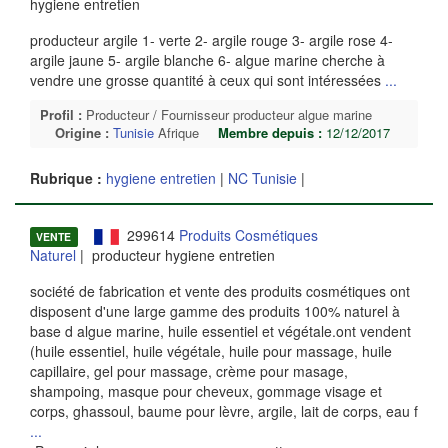
hygiene entretien
producteur argile 1- verte 2- argile rouge 3- argile rose 4-
argile jaune 5- argile blanche 6- algue marine cherche à
vendre une grosse quantité à ceux qui sont intéressées
...
Profil :
Producteur / Fournisseur producteur algue marine
Origine :
Tunisie
Afrique
Membre depuis :
12/12/2017
Rubrique :
hygiene entretien
|
NC Tunisie
|
299614
Produits Cosmétiques
VENTE
Naturel
| producteur hygiene entretien
société de fabrication et vente des produits cosmétiques ont
disposent d'une large gamme des produits 100% naturel à
base d algue marine, huile essentiel et végétale.ont vendent
(huile essentiel, huile végétale, huile pour massage, huile
capillaire, gel pour massage, crème pour masage,
shampoing, masque pour cheveux, gommage visage et
corps, ghassoul, baume pour lèvre, argile, lait de corps, eau f
...