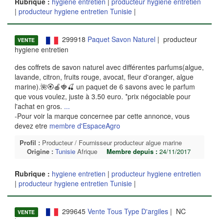
Rubrique :
hygiene entretien
|
producteur hygiene entretien
|
producteur hygiene entretien Tunisie
|
299918
Paquet Savon Naturel
| producteur
VENTE
hygiene entretien
des coffrets de savon naturel avec différentes parfums(algue,
lavande, citron, fruits rouge, avocat, fleur d'oranger, algue
marine).🌺🏵️🍎🍓🍒 un paquet de 6 savons avec le parfum
que vous voulez, juste à 3.50 euro. *prix négociable pour
l'achat en gros.
...
-Pour voir la marque concernee par cette annonce, vous
devez etre
membre d'EspaceAgro
Profil :
Producteur / Fournisseur producteur algue marine
Origine :
Tunisie
Afrique
Membre depuis :
24/11/2017
Rubrique :
hygiene entretien
|
producteur hygiene entretien
|
producteur hygiene entretien Tunisie
|
299645
Vente Tous Type D'argiles
| NC
VENTE