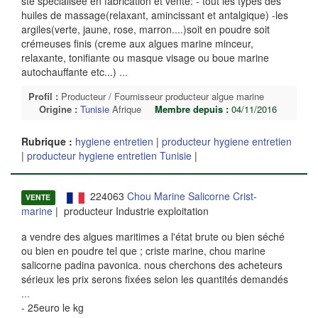
ste spécialisée en fabrication et vente: - tout les types des
huiles de massage(relaxant, amincissant et antalgique) -les
argiles(verte, jaune, rose, marron....)soit en poudre soit
crémeuses finis (creme aux algues marine minceur,
relaxante, tonifiante ou masque visage ou boue marine
autochauffante etc...)
...
Profil :
Producteur / Fournisseur producteur algue marine
Origine :
Tunisie
Afrique
Membre depuis :
04/11/2016
Rubrique :
hygiene entretien
|
producteur hygiene entretien
|
producteur hygiene entretien Tunisie
|
224063
Chou Marine Salicorne Crist-
VENTE
marine
| producteur Industrie exploitation
a vendre des algues maritimes a l'état brute ou bien séché
ou bien en poudre tel que ; criste marine, chou marine
salicorne padina pavonica. nous cherchons des acheteurs
sérieux les prix serons fixées selon les quantités demandés
...
- 25euro le kg