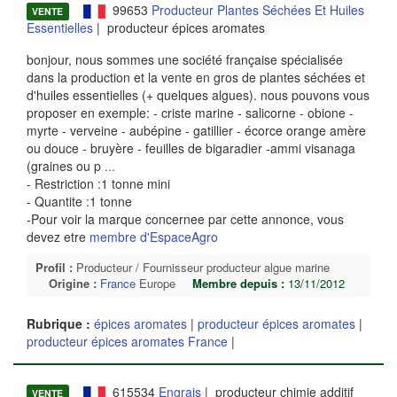
99653
Producteur Plantes Séchées Et Huiles
VENTE
Essentielles
| producteur épices aromates
bonjour, nous sommes une société française spécialisée
dans la production et la vente en gros de plantes séchées et
d'huiles essentielles (+ quelques algues). nous pouvons vous
proposer en exemple: - criste marine - salicorne - obione -
myrte - verveine - aubépine - gatillier - écorce orange amère
ou douce - bruyère - feuilles de bigaradier -ammi visanaga
(graines ou p
...
- Restriction :1 tonne mini
- Quantite :1 tonne
-Pour voir la marque concernee par cette annonce, vous
devez etre
membre d'EspaceAgro
Profil :
Producteur / Fournisseur producteur algue marine
Origine :
France
Europe
Membre depuis :
13/11/2012
Rubrique :
épices aromates
|
producteur épices aromates
|
producteur épices aromates France
|
615534
Engrais
| producteur chimie additif
VENTE