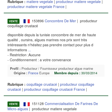
Rubrique :
matiere vegetale
|
producteur matiere vegetale
|
producteur matiere vegetale France
|
153896
Concombre De Mer
| producteur
VENTE
coquillage crustacé
disponible depuis la tunisie concombre de mer de haute
qualité , oursins, algues marines nos prix sont très
intéressants n'hésitez pas prendre contact pour plus d
informations
...
- Restriction :Aucune
- Conditionnement : a votre convenance
Profil :
Producteur / Fournisseur producteur algue marine
Origine :
France
Europe
Membre depuis :
30/03/2014
Rubrique :
coquillage crustacé
|
producteur coquillage
crustacé
|
producteur coquillage crustacé France
|
151128
Commercialisation De Farines De
VENTE
Micro-algues
| producteur matiere vegetale