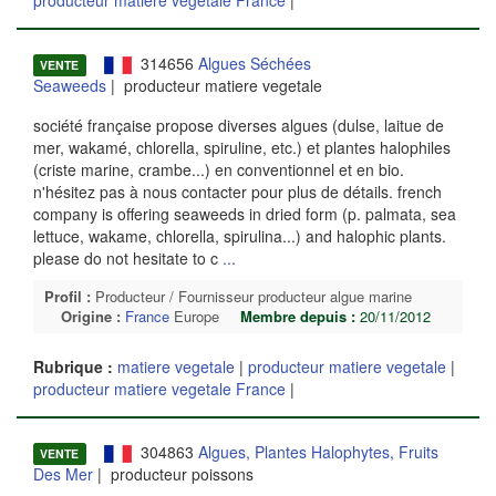
314656
Algues Séchées
VENTE
Seaweeds
| producteur matiere vegetale
société française propose diverses algues (dulse, laitue de
mer, wakamé, chlorella, spiruline, etc.) et plantes halophiles
(criste marine, crambe...) en conventionnel et en bio.
n'hésitez pas à nous contacter pour plus de détails. french
company is offering seaweeds in dried form (p. palmata, sea
lettuce, wakame, chlorella, spirulina...) and halophic plants.
please do not hesitate to c
...
Profil :
Producteur / Fournisseur producteur algue marine
Origine :
France
Europe
Membre depuis :
20/11/2012
Rubrique :
matiere vegetale
|
producteur matiere vegetale
|
producteur matiere vegetale France
|
304863
Algues, Plantes Halophytes, Fruits
VENTE
Des Mer
| producteur poissons