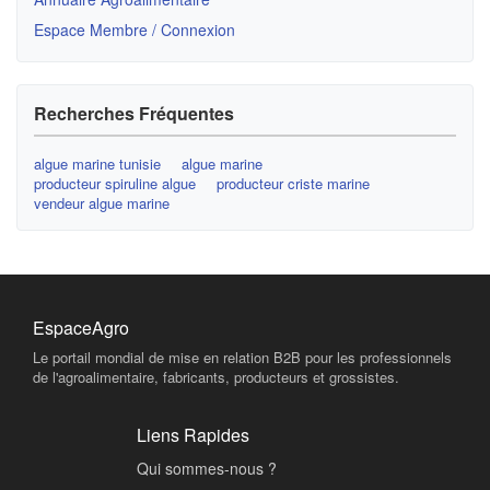
Espace Membre / Connexion
Recherches Fréquentes
algue marine tunisie
algue marine
producteur spiruline algue
producteur criste marine
vendeur algue marine
EspaceAgro
Le portail mondial de mise en relation B2B pour les professionnels
de l'agroalimentaire, fabricants, producteurs et grossistes.
Liens Rapides
Qui sommes-nous ?