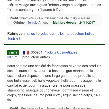
*sérum visage aux algues *crème visage aux algues marines
*crème contour yeux *baume à lèvre
...
Profil :
Producteur / Fournisseur producteur algue marine
Origine :
Tunisie
Afrique
Membre depuis :
24/11/2017
Rubrique :
huiles
|
producteur huiles
|
producteur huiles
Tunisie
|
300931
Produits Cosmétiques
VENTE
Naturel
| producteur autres
nous somme une société de fabrication et vente des produits
cosmétiques 100% naturel à base d algue marine, huile
essentiel.on disposent d'une large gamme de produits tel
que huile essentiel, huile végétale, huile pour massage, huile
capillaire, gel pour massage, crème pour massage,
shampoing, masque pour cheveux, gommage visage et
corps, ghassoul, baume pour lèvre, argile, lait de corps, eau
flo
...
Profil :
Producteur / Fournisseur producteur algue marine