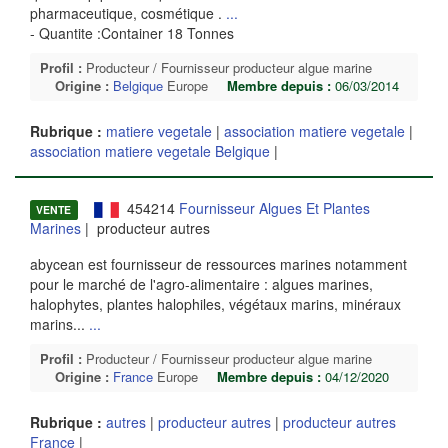
pharmaceutique, cosmétique .
...
- Quantite :Container 18 Tonnes
Profil :
Producteur / Fournisseur producteur algue marine
Origine :
Belgique
Europe
Membre depuis :
06/03/2014
Rubrique :
matiere vegetale
|
association matiere vegetale
|
association matiere vegetale Belgique
|
454214
Fournisseur Algues Et Plantes
VENTE
Marines
| producteur autres
abycean est fournisseur de ressources marines notamment
pour le marché de l'agro-alimentaire : algues marines,
halophytes, plantes halophiles, végétaux marins, minéraux
marins...
...
Profil :
Producteur / Fournisseur producteur algue marine
Origine :
France
Europe
Membre depuis :
04/12/2020
Rubrique :
autres
|
producteur autres
|
producteur autres
France
|