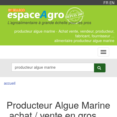
FR
/
EN
producteur algue marine - Achat vente, vendeur, producteur,
fabricant, fournisseur ...
alimentaire producteur algue marine
Toggle
navigati
accueil
Producteur Algue Marine
achat / vente en gros