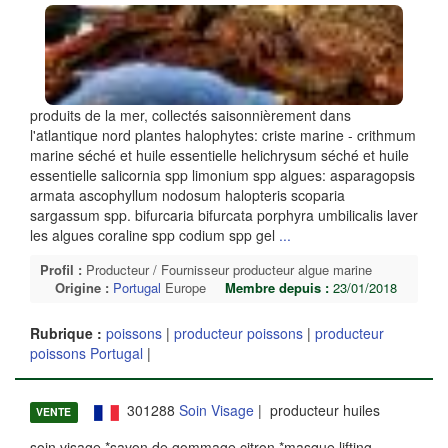
produits de la mer, collectés saisonnièrement dans
l'atlantique nord plantes halophytes: criste marine - crithmum
marine séché et huile essentielle helichrysum séché et huile
essentielle salicornia spp limonium spp algues: asparagopsis
armata ascophyllum nodosum halopteris scoparia
sargassum spp. bifurcaria bifurcata porphyra umbilicalis laver
les algues coraline spp codium spp gel
...
Profil :
Producteur / Fournisseur producteur algue marine
Origine :
Portugal
Europe
Membre depuis :
23/01/2018
Rubrique :
poissons
|
producteur poissons
|
producteur
poissons Portugal
|
301288
Soin Visage
| producteur huiles
VENTE
soin visage *savon de gommage citron *masque lifting