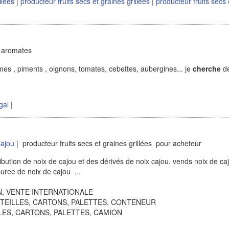
illées
|
producteur fruits secs et graines grillées
|
producteur fruits secs 
 aromates
es , piments , oignons, tomates, cebettes, aubergines... je
cherche
d
gal
|
ajou
| producteur fruits secs et graines grillées pour acheteur
ibution de noix de cajou et des dérivés de noix cajou. vends noix de ca
 puree de noix de cajou
...
ION, VENTE INTERNATIONALE
OUTEILLES, CARTONS, PALETTES, CONTENEUR
ILLES, CARTONS, PALETTES, CAMION