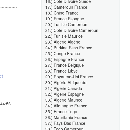
16.) Côte D Ivoire Suède
17.) Cameroun France
18.) Chine France
19.) France Espagne
20.) Tunisie Cameroun
21.) Côte D Ivoire Cameroun
22.) Tunisie Maurice
23.) Algérie Algérie
24.) Burkina Faso France
25.) Congo France
26.) Espagne France
27.) France Belgique
28.) France Libye
et
29.) Royaume-Uni France
30.) Algérie Afrique du
31.) Algérie Canada
32.) Algérie Espagne
33.) Algérie Maurice
:44:56
34.) Allemagne France
35.) France Togo
36.) Mauritanie France
t
37.) Pays-Bas France
38.) Togo Cameroun