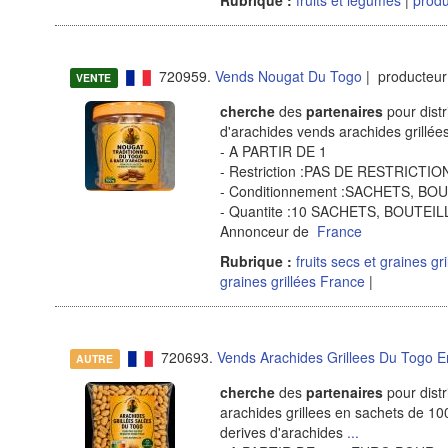
720959.
Vends Nougat Du Togo
| producteur 
VENTE
cherche
des
partenaires
pour distr
d'arachides vends arachides grillée
- A PARTIR DE 1
- Restriction :PAS DE RESTRICT
- Conditionnement :SACHETS, B
- Quantite :10 SACHETS, BOUTE
Annonceur de
France
Rubrique :
fruits secs et graines gr
graines grillées France
|
720693.
Vends Arachides Grillees Du Togo 
AUTRE
cherche
des
partenaires
pour distr
arachides grillees en sachets de 10
derives d'arachides
...