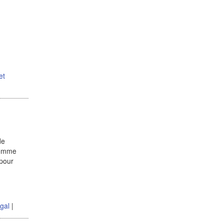
et
de
pomme
pour
gal
|