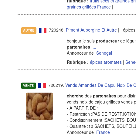
Rubrique :
fruits secs et graines gr
graines grillées France
|
720248.
Piment Aubergine Et Autre
| épices
AUTRE
bonjour je suis
producteur
de légum
partenaires
...
Annonceur de
Senegal
Rubrique :
épices aromates
|
Sene
720219.
Vends Amandes De Cajou Noix De C
VENTE
cherche
des
partenaires
pour distr
vends noix de cajou grillees vends
- A PARTIR DE 1
- Restriction :PAS DE RESTRICT
- Conditionnement :SACHETS, B
- Quantite :10 SACHETS, BOUTE
Annonceur de
France