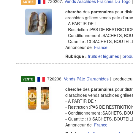
720207.
Vends Arachides Fraiches Du Togo
|
AUTRE
cherche
des
partenaires
pour distr
arachides grillees vends pate d'ara
- A PARTIR DE 1
- Restriction :PAS DE RESTRICT
- Conditionnement :SACHETS, B
- Quantite :10 SACHETS, BOUTE
Annonceur de
France
Rubrique :
fruits et légumes
|
produ
720208.
Vends Pâte D'arachides
| producteur
VENTE
cherche
des
partenaires
pour distr
d'arachides vends arachides grillee
- A PARTIR DE 1
- Restriction :PAS DE RESTRICT
- Conditionnement :SACHETS, B
- Quantite :10 SACHETS, BOUTE
Annonceur de
France