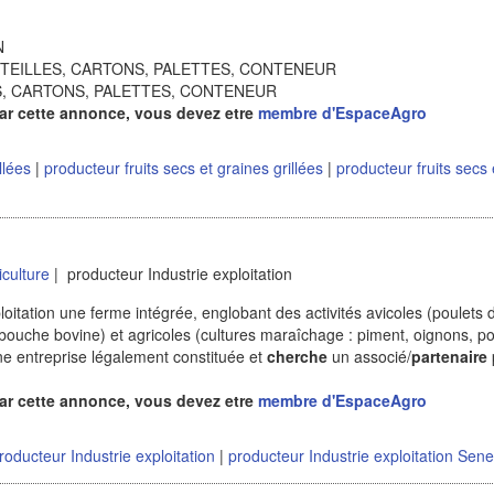
N
OUTEILLES, CARTONS, PALETTES, CONTENEUR
ES, CARTONS, PALETTES, CONTENEUR
ar cette annonce, vous devez etre
membre d'EspaceAgro
illées
|
producteur fruits secs et graines grillées
|
producteur fruits secs 
iculture
| producteur Industrie exploitation
oitation une ferme intégrée, englobant des activités avicoles (poulets 
mbouche bovine) et agricoles (cultures maraîchage : piment, oignons, 
une entreprise légalement constituée et
cherche
un associé/
partenaire
ar cette annonce, vous devez etre
membre d'EspaceAgro
roducteur Industrie exploitation
|
producteur Industrie exploitation Sene