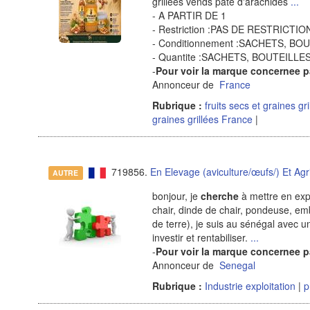
grillees vends pate d'arachides
...
- A PARTIR DE 1
- Restriction :PAS DE RESTRICTIO
- Conditionnement :SACHETS, B
- Quantite :SACHETS, BOUTEILL
-
Pour voir la marque concernee p
Annonceur de
France
Rubrique :
fruits secs et graines gr
graines grillées France
|
719856.
En Elevage (aviculture/œufs/) Et Agr
AUTRE
bonjour, je
cherche
à mettre en expl
chair, dinde de chair, pondeuse, e
de terre), je suis au sénégal avec 
investir et rentabiliser.
...
-
Pour voir la marque concernee p
Annonceur de
Senegal
Rubrique :
Industrie exploitation
|
p