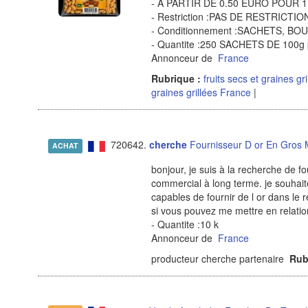
- A PARTIR DE 0.50 EURO POUR 
- Restriction :PAS DE RESTRICT
- Conditionnement :SACHETS, B
- Quantite :250 SACHETS DE 100g 
Annonceur de
France
Rubrique :
fruits secs et graines gr
graines grillées France
|
720642.
cherche
Fournisseur D or En Gros 
ACHAT
bonjour, je suis à la recherche de f
commercial à long terme. je souhait
capables de fournir de l or dans le 
si vous pouvez me mettre en relati
- Quantite :10 k
Annonceur de
France
producteur cherche partenaire
Rub