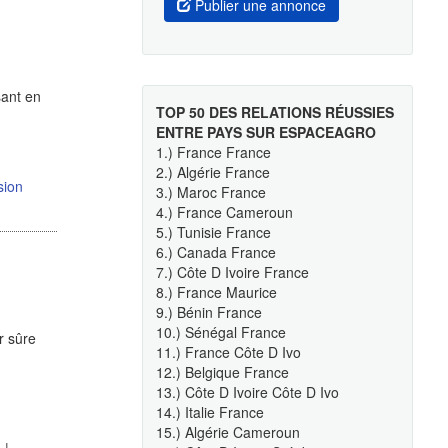
Publier une annonce
sant en
TOP 50 DES RELATIONS RÉUSSIES
ENTRE PAYS SUR ESPACEAGRO
1.) France France
2.) Algérie France
sion
3.) Maroc France
4.) France Cameroun
5.) Tunisie France
6.) Canada France
7.) Côte D Ivoire France
8.) France Maurice
9.) Bénin France
10.) Sénégal France
r sûre
11.) France Côte D Ivo
12.) Belgique France
13.) Côte D Ivoire Côte D Ivo
14.) Italie France
15.) Algérie Cameroun
e
|