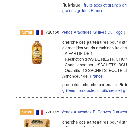
Rubrique :
fruits secs et graines gr
graines grillées France
|
720150.
Vends Arachides Grillees Du Togo
| 
AUTRE
cherche
des
partenaires
pour distr
d'arachides vends arachides fraich
- A PARTIR DE 1
- Restriction :PAS DE RESTRICT
- Conditionnement :SACHETS, B
- Quantite :10 SACHETS, BOUTE
Annonceur de
France
producteur cherche partenaire
Rub
grillées
|
producteur fruits secs et g
720145.
Vends Arachides Et Derives D'arach
AUTRE
cherche
des
partenaires
pour distr