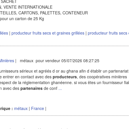
1 SACHET
ION, VENTE INTERNATIONALE
OUTEILLES, CARTONS, PALETTES, CONTENEUR
pour un carton de 25 Kg
illées
|
producteur fruits secs et graines grillées
|
producteur fruits secs 
Minières
| métaux pour vendeur 05/07/2026 08:27:25
ournisseurs sérieux et agréés d or au ghana afin d établir un partenariat
e entrer en contact avec des
producteurs
, des coopératives minières
respect de la réglementation ghanéenne. si vous êtes un fournisseur fia
on avec des
partenaires
de conf
...
rique :
métaux
|
France
|