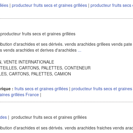
illées
|
producteur fruits secs et graines grillées
|
producteur fruits secs 
producteur fruits secs et graines grillées
ibution d'arachides et ses dérivés. vends arachides grillees vends pate
es vends arachides et derives d'arachides
...
ION, VENTE INTERNATIONALE
OUTEILLES, CARTONS, PALETTES, CONTENEUR
ILLES, CARTONS, PALETTES, CAMION
rique :
fruits secs et graines grillées
|
producteur fruits secs et graines
raines grillées France
|
ides
| producteur fruits secs et graines grillées
ibution d'arachides et ses dérivés. vends arachides fraiches vends ara