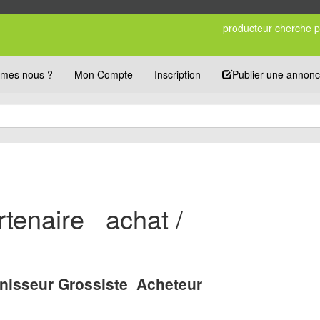
producteur cherche pa
mes nous ?
Mon Compte
Inscription
Publier une annon
tenaire achat /
nisseur Grossiste Acheteur