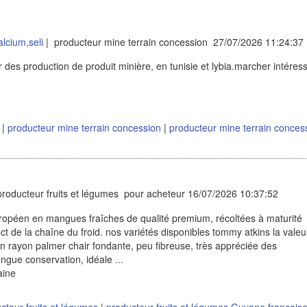
lcium,seli
| producteur mine terrain concession 27/07/2026 11:24:37
 des production de produit minière, en tunisie et lybia.marcher intéres
n
|
producteur mine terrain concession
|
producteur mine terrain conces
roducteur fruits et légumes pour acheteur 16/07/2026 10:37:52
opéen en mangues fraîches de qualité premium, récoltées à maturité
t de la chaîne du froid. nos variétés disponibles tommy atkins la valeu
 en rayon palmer chair fondante, peu fibreuse, très appréciée des
ongue conservation, idéale
...
aine
cteur fruits et légumes
|
producteur fruits et légumes Guyane francais