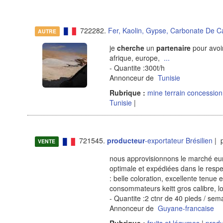
722282.
Fer, Kaolin, Gypse, Carbonate De Ca
AUTRE
je
cherche
un
partenaire
pour avoir
afrique, europe,
...
- Quantite :300t/h
Annonceur de
Tunisie
Rubrique :
mine terrain concessio
Tunisie
|
721545.
producteur
-exportateur Brésilien
| p
VENTE
nous approvisionnons le marché eur
optimale et expédiées dans le respec
: belle coloration, excellente tenue
consommateurs keitt gros calibre, l
- Quantite :2 ctnr de 40 pieds / sem
Annonceur de
Guyane-francaise
Rubrique :
fruits et légumes
|
produ