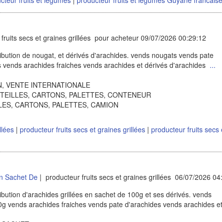
fruits secs et graines grillées pour acheteur 09/07/2026 00:29:12
ibution de nougat, et dérivés d'arachides. vends nougats vends pate
s vends arachides fraiches vends arachides et dérivés d'arachides
...
ION, VENTE INTERNATIONALE
OUTEILLES, CARTONS, PALETTES, CONTENEUR
ILLES, CARTONS, PALETTES, CAMION
illées
|
producteur fruits secs et graines grillées
|
producteur fruits secs 
En Sachet De
| producteur fruits secs et graines grillées 06/07/2026 04
ibution d'arachides grillées en sachet de 100g et ses dérivés. vends
0g vends arachides fraiches vends pate d'arachides vends arachides e