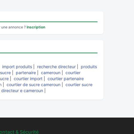
r une annonce ?
Inscription
|
import produits
|
recherche directeur
|
produits
 sucre
|
partenaire
|
cameroun
|
courtier
sucre
|
courtier import
|
courtier partenaire
n
|
courtier de sucre cameroun
|
courtier sucre
r directeur e cameroun
|
ontact & Sécurité