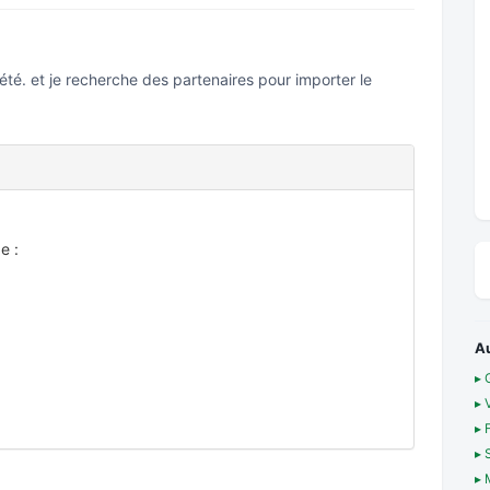
iété. et je recherche des partenaires pour importer le
e :
A
▸ 
▸ 
▸ 
▸ 
▸ 