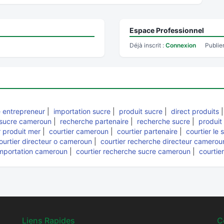
Espace Professionnel
Déjà inscrit :
Connexion
Publie
e entrepreneur
|
importation sucre
|
produit sucre
|
direct produits
sucre cameroun
|
recherche partenaire
|
recherche sucre
|
produit
r produit mer
|
courtier cameroun
|
courtier partenaire
|
courtier le 
ourtier directeur o cameroun
|
courtier recherche directeur camerou
importation cameroun
|
courtier recherche sucre cameroun
|
courtie
Liens Rapides
C