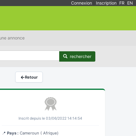
Connexion
|
Inscription
|
FR
/
EN
 une annonce
rechercher
←
Retour
Inscrit depuis le 03/06/2022 14:14:54
📍
Pays :
Cameroun ( Afrique)