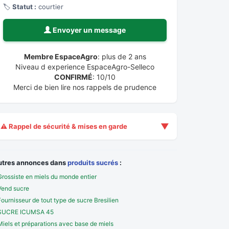
🏷️
Statut :
courtier
Envoyer un message
Membre EspaceAgro
: plus de 2 ans
Niveau d experience EspaceAgro-Selleco
CONFIRMÉ
: 10/10
Merci de bien lire nos rappels de prudence
▼
⚠️ Rappel de sécurité & mises en garde
utres annonces dans
produits sucrés
:
Grossiste en miels du monde entier
Vend sucre
Fournisseur de tout type de sucre Bresilien
SUCRE ICUMSA 45
Miels et préparations avec base de miels