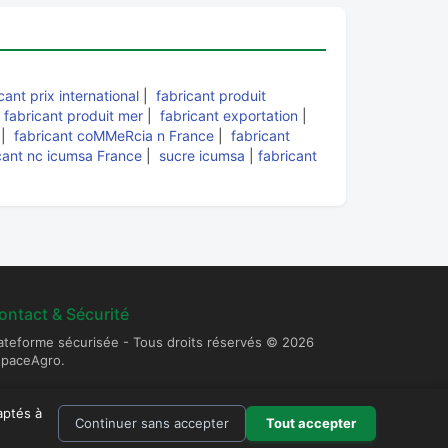
cant prix international
|
fabricant produit
|
fabricant produit mer
|
fabricant exportation
|
|
fabricant coMMeRcia n France
|
fabricant
cant nc icumsa France
|
sucre icumsa
|
fabricant
ontact & Sécurité
ateforme sécurisée - Tous droits réservés © 2026
spaceAgro.
aptés à
Continuer sans accepter
Tout accepter