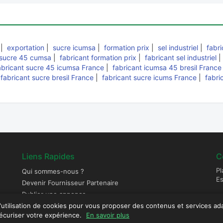
|
exportation
|
sucre icumsa
|
formation prix
|
sel industriel
|
fabri
 sucre 45 cumsa
|
fabricant formation prix
|
fabricant sel industriel
abricant sucre 45 icumsa France
|
fabricant icumsa 45 bresil France
|
fabricant sucre bresil France
|
fabricant sucre icums France
|
fabri
Liens Rapides
C
Pl
Qui sommes-nous ?
E
Devenir Fournisseur Partenaire
Publier une annonce
l'utilisation de cookies pour vous proposer des contenus et services ad
 sécuriser votre expérience.
En savoir plus