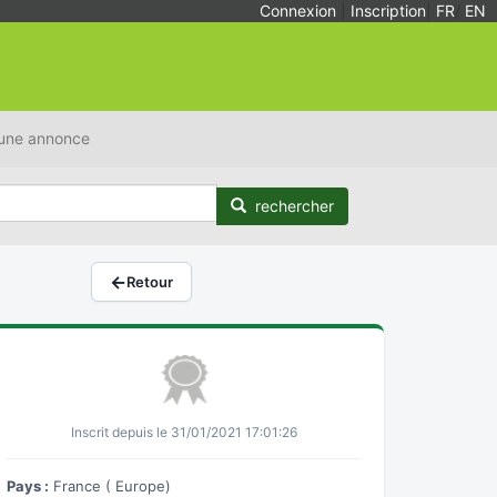
Connexion
|
Inscription
|
FR
/
EN
 une annonce
rechercher
←
Retour
Inscrit depuis le 31/01/2021 17:01:26
Pays :
France ( Europe)