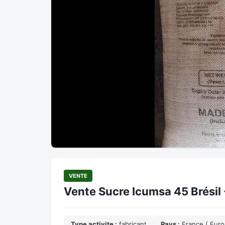
VENTE
Vente Sucre Icumsa 45 Brésil 
Type activite :
fabricant
Pays :
France ( Euro