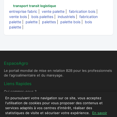
transport transit logistique
entreprise fabric
|
vente palette
|
fabrication bois
|
vente bois
|
bois palettes
|
industriels
|
fabrication
palette
|
palette
|
palettes
|
palette bois
|
bois
palette
|
EspaceAgro
Le portail mondial de mise en relation B2B pour les professionnels
de l'agroalimentaire et du mareyage.
Liens Rapides
Qui sommes-nous ?
Devenir Fournisseur Partenaire
En poursuivant votre navigation sur ce site, vous acceptez
l'utilisation de cookies pour vous proposer des contenus et
Publier une annonce
services adaptés à vos centres d'intérêt, réaliser des
Contact & Sécurité
statistiques de visite et sécuriser votre expérience.
En savoir