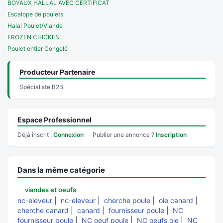
BOYAUX HALLAL AVEC CERTIFICAT
Escalope de poulets
Halal Poulet/Viande
FROZEN CHICKEN
Poulet entier Congelé
Producteur Partenaire
Spécialiste B2B.
Espace Professionnel
Déjà inscrit :
Connexion
Publier une annonce ?
Inscription
Dans la même catégorie
viandes et oeufs
nc-eleveur
|
nc-eleveur
|
cherche poule
|
oie canard
|
cherche canard
|
canard
|
fournisseur poule
|
NC
fournisseur poule
|
NC oeuf poule
|
NC oeufs oie
|
NC