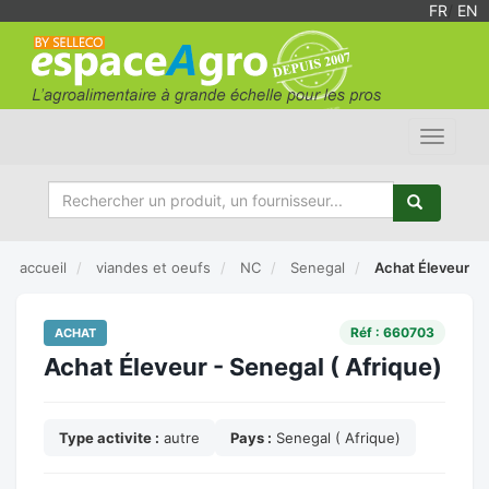
FR
/
EN
Toggle
navigat
accueil
viandes et oeufs
NC
Senegal
Achat Éleveur
Réf : 660703
ACHAT
Achat Éleveur - Senegal ( Afrique)
Type activite :
autre
Pays :
Senegal ( Afrique)