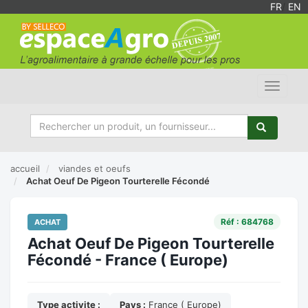
FR
/
EN
Toggle
navigat
accueil
viandes et oeufs
Achat Oeuf De Pigeon Tourterelle Fécondé
Réf : 684768
ACHAT
Achat Oeuf De Pigeon Tourterelle
Fécondé - France ( Europe)
Type activite :
Pays :
France ( Europe)