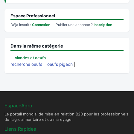
Espace Professionnel
Déjà inscrit :
Connexion
Publier une annonce ?
Inscription
Dans la même catégorie
viandes et oeufs
recherche oeufs
|
oeufs pigeon
|
EspaceAgro
Le portail mondial de mise en relation B2B pour les professionnels
de l'agroalimentaire et du mareyage.
Liens Rapides