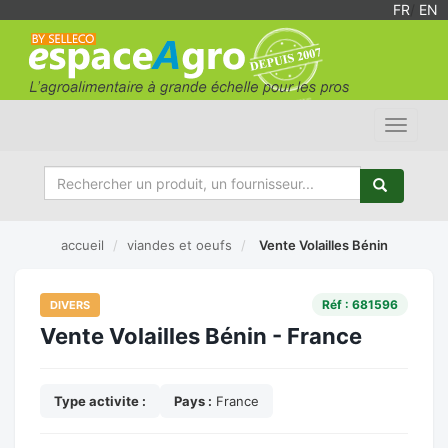
FR
/
EN
Toggle
navigat
accueil
viandes et oeufs
Vente Volailles Bénin
Réf : 681596
DIVERS
Vente Volailles Bénin - France
Type activite :
Pays :
France