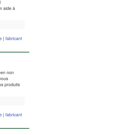
l
n aide à
e
|
fabricant
péen non
 nous
os produits
e
|
fabricant