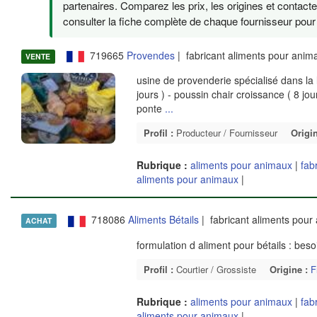
partenaires. Comparez les prix, les origines et contact
consulter la fiche complète de chaque fournisseur pour v
719665
Provendes
| fabricant aliments pour ani
VENTE
usine de provenderie spécialisé dans la 
jours ) - poussin chair croissance ( 8 j
ponte
...
Profil :
Producteur / Fournisseur
Origin
Rubrique :
aliments pour animaux
|
fab
aliments pour animaux
|
718086
Aliments Bétails
| fabricant aliments pou
ACHAT
formulation d aliment pour bétails : bes
Profil :
Courtier / Grossiste
Origine :
F
Rubrique :
aliments pour animaux
|
fab
aliments pour animaux
|