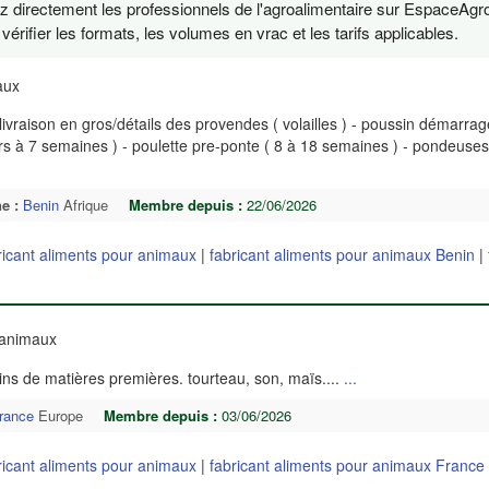
ez directement les professionnels de l'agroalimentaire sur EspaceAgro
érifier les formats, les volumes en vrac et les tarifs applicables.
maux
livraison en gros/détails des provendes ( volailles ) - poussin démarrag
ours à 7 semaines ) - poulette pre-ponte ( 8 à 18 semaines ) - pondeuse
e :
Benin
Afrique
Membre depuis :
22/06/2026
ricant aliments pour animaux
|
fabricant aliments pour animaux Benin
|
r animaux
oins de matières premières. tourteau, son, maïs....
...
rance
Europe
Membre depuis :
03/06/2026
ricant aliments pour animaux
|
fabricant aliments pour animaux France