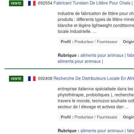
692554
Fabricant Tunisien De Litière Pour Chats
|
VENTE
industrie de fabrication de litière pour 
produits : differents types de litière m
blanche et légère lightweight conditionn
locale industrielle.
...
Profil :
Producteur / Fournisseur
Origin
Rubrique :
aliments pour animaux
|
fab
aliments pour animaux
|
692408
Recherche De Distributeurs Locale En Afr
VENTE
entreprise italienne spécialisée dans le
phytothérapie, probiotiques ), recherche
travers le monde, tecnozoo souhaite co
secteur de l élevage et actives dan
...
Profil :
Producteur / Fournisseur
Origin
Rubrique :
aliments pour animaux
|
fab