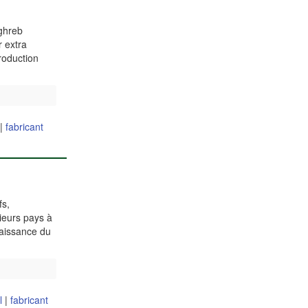
aghreb
r extra
roduction
|
fabricant
fs,
sieurs pays à
naissance du
l
|
fabricant