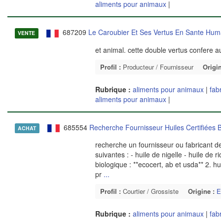
aliments pour animaux
|
687209
Le Caroubier Et Ses Vertus En Sante Hum
VENTE
et animal. cette double vertus confere a
Profil :
Producteur / Fournisseur
Origin
Rubrique :
aliments pour animaux
|
fab
aliments pour animaux
|
685554
Recherche Fournisseur Huiles Certifiées B
ACHAT
recherche un fournisseur ou fabricant de
suivantes : - huile de nigelle - huile de r
biologique : **ecocert, ab et usda** 2. h
pr
...
Profil :
Courtier / Grossiste
Origine :
E
Rubrique :
aliments pour animaux
|
fab