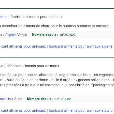
aine
| fabricant aliments pour animaux
u caroubier un aliment de choix pour la nutrition humaine et animale.
...
e :
Algerie
Afrique
Membre depuis :
10/05/2023
ricant aliments pour animaux
|
fabricant aliments pour animaux algerie
io
| fabricant aliments pour animaux
 confiance pour une collaboration à long terme sur les huiles végétales
icin - huile de figue de barbarie - huile d argan exigences obligatoires : 1.
uiles pressées à froid qualité cosmétique 3. possibilité de **packaging p
tats Unis
Autre
Membre depuis :
31/12/2022
ricant aliments pour animaux
|
fabricant aliments pour animaux etats un