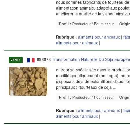
nous sommes fabricants de tourteau de so
alimentation animale. adapté aux poulet
améliorer la qualité de la viande ainsi q
Profil :
Producteur / Fournisseur
Origin
Rubrique :
aliments pour animaux
|
fab
aliments pour animaux
|
698673
Transformation Naturelle Du Soja Europé
VENTE
entreprise spécialisée dans la producti
modifié génétiquement (non ogm). notre 
disposons déjà de échantillons disponibl
principaux : *tourteaux de soja
...
Profil :
Producteur / Fournisseur
Origin
Rubrique :
aliments pour animaux
|
fab
aliments pour animaux
|