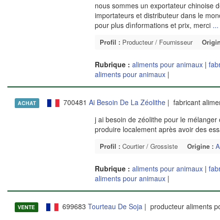
nous sommes un exportateur chinoise de
importateurs et distributeur dans le mond
pour plus dìnformations et prix, merci
...
Profil :
Producteur / Fournisseur
Origin
Rubrique :
aliments pour animaux
|
fab
aliments pour animaux
|
700481
Ai Besoin De La Zéolithe
| fabricant alim
ACHAT
j ai besoin de zéolithe pour le mélanger
produire localement après avoir des es
Profil :
Courtier / Grossiste
Origine :
A
Rubrique :
aliments pour animaux
|
fab
aliments pour animaux
|
699683
Tourteau De Soja
| producteur aliments 
VENTE