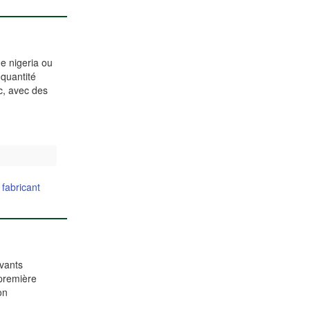
e nigeria ou
 quantité
c, avec des
|
fabricant
lvants
 première
on