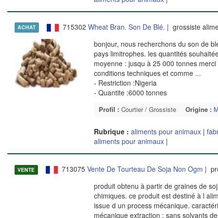
715302
Wheat Bran. Son De Blé.
| grossiste alim
ACHAT
bonjour, nous recherchons du son de blé
pays limitrophes. les quantités souhait
moyenne : jusqu à 25 000 tonnes merci d
conditions techniques et comme
...
- Restriction :Nigeria
- Quantite :6000 tonnes
Profil :
Courtier / Grossiste
Origine :
M
Rubrique :
aliments pour animaux
|
fab
aliments pour animaux
|
713075
Vente De Tourteau De Soja Non Ogm
| pr
VENTE
produit obtenu à partir de graines de s
chimiques. ce produit est destiné à l a
issue d un process mécanique. caractéri
mécanique extraction : sans solvants de