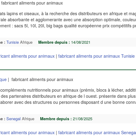
 fabricant aliments pour animaux
chats lapins et oiseaux, à la recherche des distributeurs en afrique et m
inérale absorbante et agglomerante avec une absorption optimale, couleu
ement : sacs 5l, 10l, 20l, big bags qualité européenne prix compétitifs p
e :
Tunisie
Afrique
Membre depuis :
14/08/2021
ricant aliments pour animaux
|
fabricant aliments pour animaux Tunisie
ique
| fabricant aliments pour animaux
s compléments nutritionnels pour animaux (prémix, blocs à lécher, additi
 des partenaires distributeurs en afrique de l ouest. présente dans plu
llaborer avec des structures ou personnes disposant d une bonne con
e :
Senegal
Afrique
Membre depuis :
21/08/2025
ricant aliments pour animaux
|
fabricant aliments pour animaux Senega