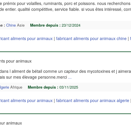
 prémix pour volailles, ruminants, porc et poissons. nous recherchons
e entier. qualité compétitive, service fiable. si vous êtes intéressé, co
e :
Chine
Asie
Membre depuis :
23/12/2024
ricant aliments pour animaux
|
fabricant aliments pour animaux chine
|
ents pour animaux
 dans l aliment de bétail comme un capteur des mycotoxines et j aimerai
sais sur mes élevage personne.merci
...
lgerie
Afrique
Membre depuis :
03/11/2025
ricant aliments pour animaux
|
fabricant aliments pour animaux algerie
pour animaux