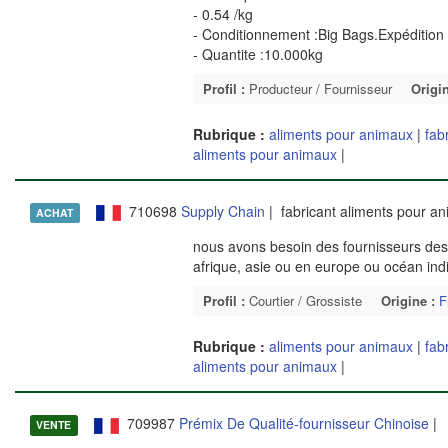
- 0.54 /kg
- Conditionnement :Big Bags.Expédition 
- Quantite :10.000kg
Profil :
Producteur / Fournisseur
Origin
Rubrique :
aliments pour animaux
|
fab
aliments pour animaux
|
710698
Supply Chain
| fabricant aliments pour a
ACHAT
nous avons besoin des fournisseurs des 
afrique, asie ou en europe ou océan ind
Profil :
Courtier / Grossiste
Origine :
F
Rubrique :
aliments pour animaux
|
fab
aliments pour animaux
|
709987
Prémix De Qualité-fournisseur Chinoise
| 
VENTE