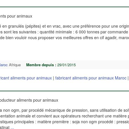
ents pour animaux
 en granulés (pépites) et en vrac, avec une préférence pour une origin
ées sont les suivantes : quantité minimale : 6 000 tonnes par commande
e bien vouloir nous proposer vos meilleures offres en cif agadir, maro
aroc
Afrique
Membre depuis :
29/01/2015
ricant aliments pour animaux
|
fabricant aliments pour animaux Maroc
oducteur aliments pour animaux
oja non ogm, par procédé mécanique de pression, sans utilisation de so
limentation animale et convient aux opérateurs recherchant une matière
stiques principales : matière première : soja non ogm procédé : pressi
stinat
...