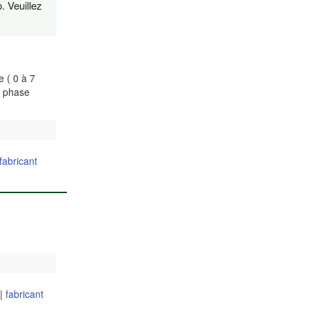
. Veuillez
e ( 0 à 7
s phase
fabricant
|
fabricant