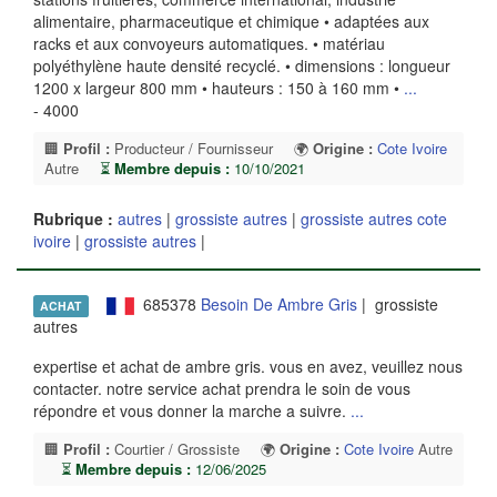
alimentaire, pharmaceutique et chimique • adaptées aux
racks et aux convoyeurs automatiques. • matériau
polyéthylène haute densité recyclé. • dimensions : longueur
1200 x largeur 800 mm • hauteurs : 150 à 160 mm •
...
- 4000
🏢
Profil :
Producteur / Fournisseur
🌍
Origine :
Cote Ivoire
Autre
⏳
Membre depuis :
10/10/2021
Rubrique :
autres
|
grossiste autres
|
grossiste autres cote
ivoire
|
grossiste autres
|
685378
Besoin De Ambre Gris
| grossiste
ACHAT
autres
expertise et achat de ambre gris. vous en avez, veuillez nous
contacter. notre service achat prendra le soin de vous
répondre et vous donner la marche a suivre.
...
🏢
Profil :
Courtier / Grossiste
🌍
Origine :
Cote Ivoire
Autre
⏳
Membre depuis :
12/06/2025