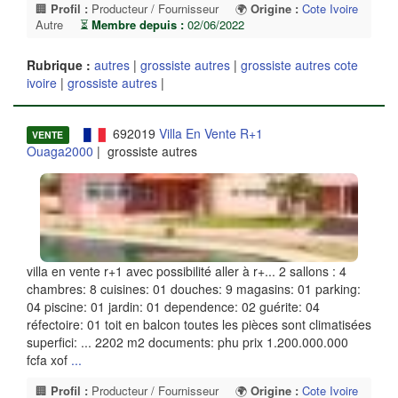
🏢
Profil :
Producteur / Fournisseur
🌍
Origine :
Cote Ivoire
Autre
⏳
Membre depuis :
02/06/2022
Rubrique :
autres
|
grossiste autres
|
grossiste autres cote
ivoire
|
grossiste autres
|
692019
Villa En Vente R+1
VENTE
Ouaga2000
| grossiste autres
villa en vente r+1 avec possibilité aller à r+... 2 sallons : 4
chambres: 8 cuisines: 01 douches: 9 magasins: 01 parking:
04 piscine: 01 jardin: 01 dependence: 02 guérite: 04
réfectoire: 01 toit en balcon toutes les pièces sont climatisées
superfici: ... 2202 m2 documents: phu prix 1.200.000.000
fcfa xof
...
🏢
Profil :
Producteur / Fournisseur
🌍
Origine :
Cote Ivoire