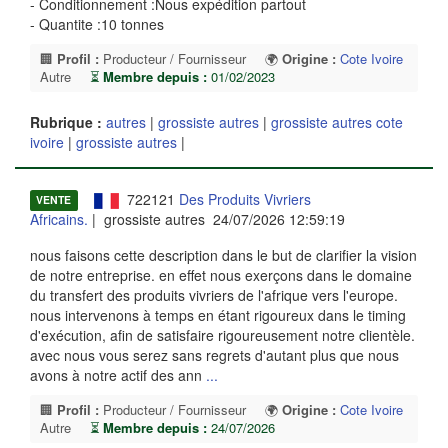
- Conditionnement :Nous expédition partout
- Quantite :10 tonnes
🏢
Profil :
Producteur / Fournisseur
🌍
Origine :
Cote Ivoire
Autre
⏳
Membre depuis :
01/02/2023
Rubrique :
autres
|
grossiste autres
|
grossiste autres cote
ivoire
|
grossiste autres
|
722121
Des Produits Vivriers
VENTE
Africains.
| grossiste autres 24/07/2026 12:59:19
nous faisons cette description dans le but de clarifier la vision
de notre entreprise. en effet nous exerçons dans le domaine
du transfert des produits vivriers de l'afrique vers l'europe.
nous intervenons à temps en étant rigoureux dans le timing
d'exécution, afin de satisfaire rigoureusement notre clientèle.
avec nous vous serez sans regrets d'autant plus que nous
avons à notre actif des ann
...
🏢
Profil :
Producteur / Fournisseur
🌍
Origine :
Cote Ivoire
Autre
⏳
Membre depuis :
24/07/2026