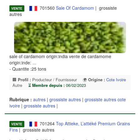
701560
Sale Of Cardamom
| grossiste
VENTE
autres
sale of cardamom origin:india vente de cardamome
origin:inde:
...
- Quantite :25 tons
🏢
Profil :
Producteur / Fournisseur
🌍
Origine :
Cote Ivoire
Autre
⏳
Membre depuis :
06/02/2023
Rubrique :
autres
|
grossiste autres
|
grossiste autres cote
ivoire
|
grossiste autres
|
701264
Top Attieke, L’attiéké Premium Grains
VENTE
Fins
| grossiste autres