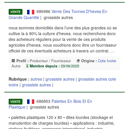
686986
Vente Des Tonnes D'hevea En
VENTE
Grande Quantité
| grossiste autres
nous sommes domiciliés dans l'une des plus grandes où se
cultive la à 90% la culture d'hevea. nous recherchons donc
des acheteurs réguliers pour la vente de ces produits
agricoles d'hevea. nous voudrions donc être un fournisseur
officiel de ces éventuels acheteurs à travers un contrat.
...
🏢
Profil :
Producteur / Fournisseur
🌍
Origine :
Cote Ivoire
Autre
⏳
Membre depuis :
29/06/2025
Rubrique :
autres
|
grossiste autres
|
grossiste autres cote
ivoire
|
grossiste autres
|
686853
Palettes En Bois Et En
VENTE
Plastique
| grossiste autres
• palettes plastiques 120 x 80 • dites lourdes (stockage et
manutention de charges lourdes) • applications : industrie,
stations fruitières, commerce international, industrie