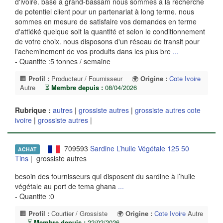
d'ivoire. basé à grand-bassam nous sommes à la recherche
de potentiel client pour un partenariat à long terme. nous
sommes en mesure de satisfaire vos demandes en terme
d'attiéké quelque soit la quantité et selon le conditionnement
de votre choix. nous disposons d'un réseau de transit pour
l'acheminement de vos produits dans les plus bre
...
- Quantite :5 tonnes / semaine
🏢
Profil :
Producteur / Fournisseur
🌍
Origine :
Cote Ivoire
Autre
⏳
Membre depuis :
08/04/2026
Rubrique :
autres
|
grossiste autres
|
grossiste autres cote
ivoire
|
grossiste autres
|
709593
Sardine L’huile Végétale 125 50
ACHAT
Tins
| grossiste autres
besoin des fournisseurs qui disposent du sardine à l’huile
végétale au port de tema ghana
...
- Quantite :0
🏢
Profil :
Courtier / Grossiste
🌍
Origine :
Cote Ivoire
Autre
⏳
Membre depuis :
22/02/2026