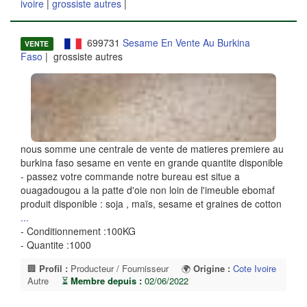
ivoire
|
grossiste autres
|
699731
Sesame En Vente Au Burkina
VENTE
Faso
| grossiste autres
nous somme une centrale de vente de matieres premiere au
burkina faso sesame en vente en grande quantite disponible
- passez votre commande notre bureau est situe a
ouagadougou a la patte d'oie non loin de l'imeuble ebomaf
produit disponible : soja , maïs, sesame et graines de cotton
...
- Conditionnement :100KG
- Quantite :1000
🏢
Profil :
Producteur / Fournisseur
🌍
Origine :
Cote Ivoire
Autre
⏳
Membre depuis :
02/06/2022