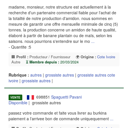
madame, monsieur, notre structure est actuellement à la
recherche d'un partenaire commercial fiable pour l'achat de
la totalité de notre production d'amidon. nous sommes en
mesure de garantir une offre mensuelle minimale de cinq (5)
tonnes. la production concerne un amidon de haute qualité,
élaboré à partir de banane plantain ou de maïs, selon les
saisons. nous pourrions s'entendre sur le mo
...
- Quantite :5
🏢
Profil :
Producteur / Fournisseur
🌍
Origine :
Cote Ivoire
Autre
⏳
Membre depuis :
20/03/2024
Rubrique :
autres
|
grossiste autres
|
grossiste autres cote
ivoire
|
grossiste autres
|
698851
Spaguetti Pavani
VENTE
Disponible
| grossiste autres
passez votre commande et faite vous livrer au burkina
paiement a l'arrivee bon de commande uniquequement
...