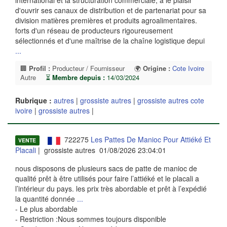
international et la structuration commerciale, a le plaisir
d'ouvrir ses canaux de distribution et de partenariat pour sa
division matières premières et produits agroalimentaires.
forts d'un réseau de producteurs rigoureusement
sélectionnés et d'une maîtrise de la chaîne logistique depui
...
🏢
Profil :
Producteur / Fournisseur
🌍
Origine :
Cote Ivoire
Autre
⏳
Membre depuis :
14/03/2024
Rubrique :
autres
|
grossiste autres
|
grossiste autres cote
ivoire
|
grossiste autres
|
722275
Les Pattes De Manioc Pour Attiéké Et
VENTE
Placali
| grossiste autres 01/08/2026 23:04:01
nous disposons de plusieurs sacs de patte de manioc de
qualité prêt à être utilisés pour faire l’attiéké et le placali a
l’intérieur du pays. les prix très abordable et prêt à l’expédié
la quantité donnée
...
- Le plus abordable
- Restriction :Nous sommes toujours disponible