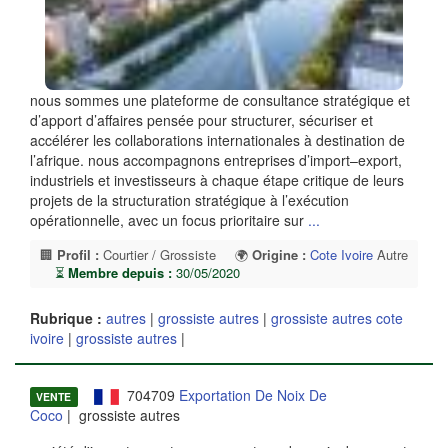
nous sommes une plateforme de consultance stratégique et
d’apport d’affaires pensée pour structurer, sécuriser et
accélérer les collaborations internationales à destination de
l’afrique. nous accompagnons entreprises d’import–export,
industriels et investisseurs à chaque étape critique de leurs
projets de la structuration stratégique à l’exécution
opérationnelle, avec un focus prioritaire sur
...
🏢
Profil :
Courtier / Grossiste
🌍
Origine :
Cote Ivoire
Autre
⏳
Membre depuis :
30/05/2020
Rubrique :
autres
|
grossiste autres
|
grossiste autres cote
ivoire
|
grossiste autres
|
704709
Exportation De Noix De
VENTE
Coco
| grossiste autres