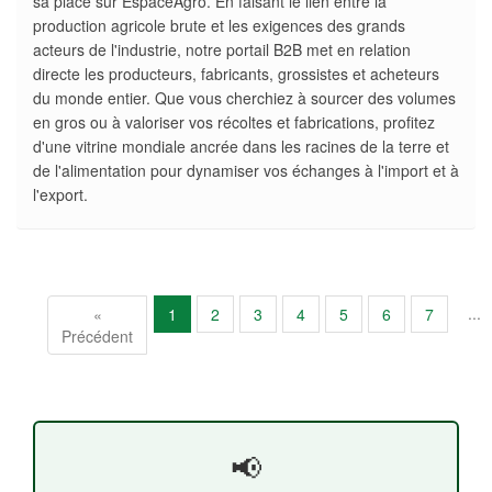
sa place sur EspaceAgro. En faisant le lien entre la
production agricole brute et les exigences des grands
acteurs de l'industrie, notre portail B2B met en relation
directe les producteurs, fabricants, grossistes et acheteurs
du monde entier. Que vous cherchiez à sourcer des volumes
en gros ou à valoriser vos récoltes et fabrications, profitez
d'une vitrine mondiale ancrée dans les racines de la terre et
de l'alimentation pour dynamiser vos échanges à l'import et à
l'export.
...
«
1
2
3
4
5
6
7
Précédent
📢