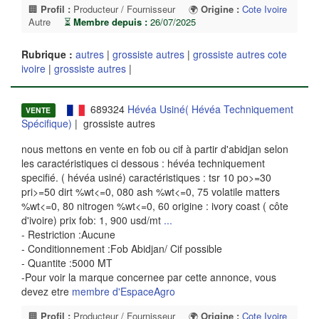
🏢
Profil :
Producteur / Fournisseur
🌍
Origine :
Cote Ivoire
Autre
⏳
Membre depuis :
26/07/2025
Rubrique :
autres
|
grossiste autres
|
grossiste autres cote
ivoire
|
grossiste autres
|
689324
Hévéa Usiné( Hévéa Techniquement
VENTE
Spécifique)
| grossiste autres
nous mettons en vente en fob ou cif à partir d'abidjan selon
les caractéristiques ci dessous : hévéa techniquement
specifié. ( hévéa usiné) caractéristiques : tsr 10 po>=30
pri>=50 dirt %wt<=0, 080 ash %wt<=0, 75 volatile matters
%wt<=0, 80 nitrogen %wt<=0, 60 origine : ivory coast ( côte
d'ivoire) prix fob: 1, 900 usd/mt
...
- Restriction :Aucune
- Conditionnement :Fob Abidjan/ Cif possible
- Quantite :5000 MT
-Pour voir la marque concernee par cette annonce, vous
devez etre
membre d'EspaceAgro
🏢
Profil :
Producteur / Fournisseur
🌍
Origine :
Cote Ivoire