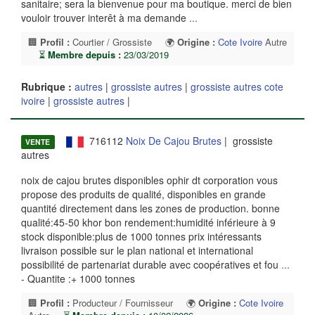
sanitaire; sera la bienvenue pour ma boutique. merci de bien
vouloir trouver interêt à ma demande
...
🏢
Profil :
Courtier / Grossiste
🌍
Origine :
Cote Ivoire
Autre
⏳
Membre depuis :
23/03/2019
Rubrique :
autres
|
grossiste autres
|
grossiste autres cote
ivoire
|
grossiste autres
|
716112
Noix De Cajou Brutes
| grossiste
VENTE
autres
noix de cajou brutes disponibles ophir dt corporation vous
propose des produits de qualité, disponibles en grande
quantité directement dans les zones de production. bonne
qualité:45-50 khor bon rendement:humidité inférieure à 9
stock disponible:plus de 1000 tonnes prix intéressants
livraison possible sur le plan national et international
possibilité de partenariat durable avec coopératives et fou
...
- Quantite :+ 1000 tonnes
🏢
Profil :
Producteur / Fournisseur
🌍
Origine :
Cote Ivoire