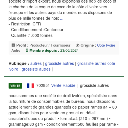
société d'import export. nous exportons des noix de coco et
le charbon de la coque de coco de la côte d'ivoire vers
l'europe et les autres pays du monde. nous disposons de
plus de mille tonnes de noix
...
- Restriction :CFR
- Conditionnement :Conteneur
- Quantite :1.000 tonnes
🏢
Profil :
Producteur / Fournisseur
🌍
Origine :
Cote Ivoire
Autre
⏳
Membre depuis :
23/06/2024
Rubrique :
autres
|
grossiste autres
|
grossiste autres cote
ivoire
|
grossiste autres
|
702851
Vente Rapide
| grossiste autres
VENTE
nous sommes une société de droit ivoirien, spécialisée dans
la fourniture de consommables de bureau. nous disposons
actuellement de grandes quantités de papier rames a4 – 80
gsm, disponibles pour vente en gros et en détail.
caractéristiques du produit:• format:a4 (210 × 297 mm) •
grammage:80 gsm • conditionnement:500 feuilles par rame •