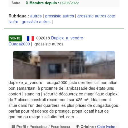
Autre
⏳
Membre depuis :
02/06/2022
Rubrique :
autres
|
grossiste autres
|
grossiste autres cote
ivoire
|
grossiste autres
|
692018
Duplex_a_vendre
VENTE
Ouaga2000
| grossiste autres
duplexe_a_vendre – ouaga2000 juste derrière l’alimentation
bon samaritain, à proximité de l’ambassade des états-unis
confort | standing | sécurité découvrez ce magnifique duplex
de 7 pièces construit récemment sur 425 m², idéalement
situé dans l’un des quartiers les plus prisés de ouagadougou.
parfait pour résidence de prestige, projet locatif haut de
gamme ou usage institutionnel. com
...
🏢
Profil :
Producteur / Fournisseur
🌍
Origine :
Cote Ivoire