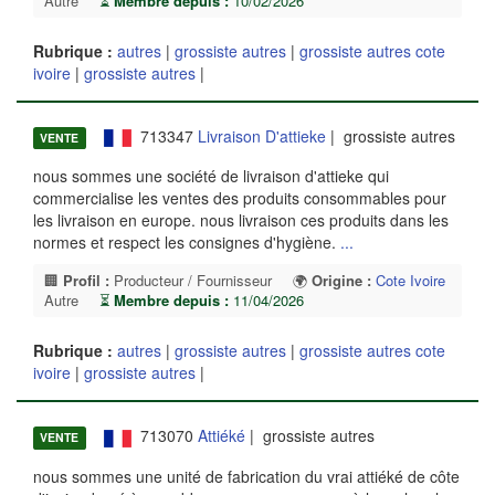
Autre
⏳
Membre depuis :
10/02/2026
Rubrique :
autres
|
grossiste autres
|
grossiste autres cote
ivoire
|
grossiste autres
|
713347
Livraison D'attieke
| grossiste autres
VENTE
nous sommes une société de livraison d'attieke qui
commercialise les ventes des produits consommables pour
les livraison en europe. nous livraison ces produits dans les
normes et respect les consignes d'hygiène.
...
🏢
Profil :
Producteur / Fournisseur
🌍
Origine :
Cote Ivoire
Autre
⏳
Membre depuis :
11/04/2026
Rubrique :
autres
|
grossiste autres
|
grossiste autres cote
ivoire
|
grossiste autres
|
713070
Attiéké
| grossiste autres
VENTE
nous sommes une unité de fabrication du vrai attiéké de côte