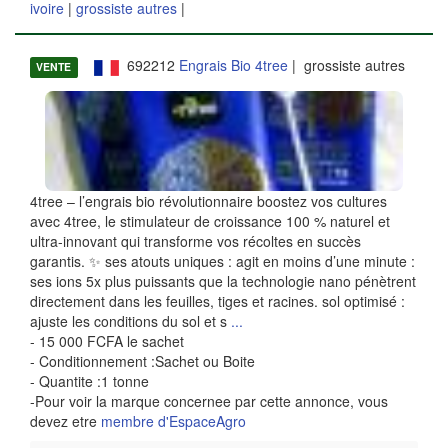
ivoire
|
grossiste autres
|
692212
Engrais Bio 4tree
| grossiste autres
VENTE
4tree – l’engrais bio révolutionnaire boostez vos cultures
avec 4tree, le stimulateur de croissance 100 % naturel et
ultra-innovant qui transforme vos récoltes en succès
garantis. ✨ ses atouts uniques : agit en moins d’une minute :
ses ions 5x plus puissants que la technologie nano pénètrent
directement dans les feuilles, tiges et racines. sol optimisé :
ajuste les conditions du sol et s
...
- 15 000 FCFA le sachet
- Conditionnement :Sachet ou Boite
- Quantite :1 tonne
-Pour voir la marque concernee par cette annonce, vous
devez etre
membre d'EspaceAgro