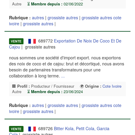
Autre
⏳
Membre depuis :
02/06/2022
Rubrique :
autres
|
grossiste autres
|
grossiste autres cote
ivoire
|
grossiste autres
|
689772
Exportation De Noix De Coco Et De
VENTE
Cajou
| grossiste autres
nous sommes une société d'import export. nous exportons
des noix de coco et de cajou: brut et décortiqué, nous avons
besoin de partenaires transformateurs pour une
collaboration à long terme.
...
🏢
Profil :
Producteur / Fournisseur
🌍
Origine :
Cote Ivoire
Autre
⏳
Membre depuis :
23/06/2024
Rubrique :
autres
|
grossiste autres
|
grossiste autres cote
ivoire
|
grossiste autres
|
689726
Bitter Kola, Petit Cola, Garcia
VENTE
Cola
| grossiste autres