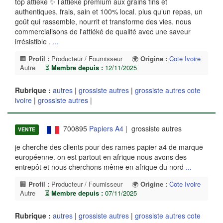
top attieke ✨ l’attiéké premium aux grains fins et
authentiques. frais, sain et 100% local. plus qu’un repas, un
goût qui rassemble, nourrit et transforme des vies. nous
commercialisons de l'attiéké de qualité avec une saveur
irrésistible .
...
🏢
Profil :
Producteur / Fournisseur
🌍
Origine :
Cote Ivoire
Autre
⏳
Membre depuis :
12/11/2025
Rubrique :
autres
|
grossiste autres
|
grossiste autres cote
ivoire
|
grossiste autres
|
700895
Papiers A4
| grossiste autres
VENTE
je cherche des clients pour des rames papier a4 de marque
européenne. on est partout en afrique nous avons des
entrepôt et nous cherchons même en afrique du nord
...
🏢
Profil :
Producteur / Fournisseur
🌍
Origine :
Cote Ivoire
Autre
⏳
Membre depuis :
07/11/2025
Rubrique :
autres
|
grossiste autres
|
grossiste autres cote