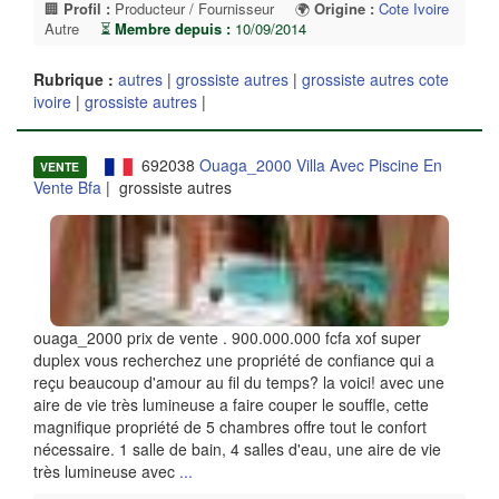
🏢
Profil :
Producteur / Fournisseur
🌍
Origine :
Cote Ivoire
Autre
⏳
Membre depuis :
10/09/2014
Rubrique :
autres
|
grossiste autres
|
grossiste autres cote
ivoire
|
grossiste autres
|
692038
Ouaga_2000 Villa Avec Piscine En
VENTE
Vente Bfa
| grossiste autres
ouaga_2000 prix de vente . 900.000.000 fcfa xof super
duplex vous recherchez une propriété de confiance qui a
reçu beaucoup d'amour au fil du temps? la voici! avec une
aire de vie très lumineuse a faire couper le souffle, cette
magnifique propriété de 5 chambres offre tout le confort
nécessaire. 1 salle de bain, 4 salles d'eau, une aire de vie
très lumineuse avec
...