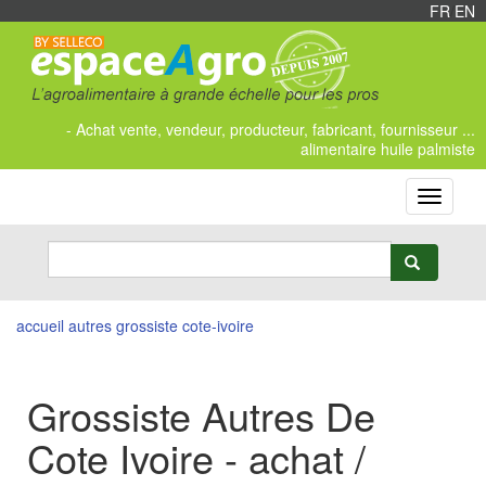
FR
/
EN
- Achat vente, vendeur, producteur, fabricant, fournisseur ...
alimentaire huile palmiste
Toggle
navigati
accueil
autres
grossiste
cote-ivoire
Grossiste Autres De
Cote Ivoire - achat /