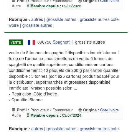
🏢
Profil :
Producteur / Fournisseur
🌍
Origine :
Cote Ivoire
Autre
⏳
Membre depuis :
02/06/2022
Rubrique :
autres
|
grossiste autres
|
grossiste autres cote
ivoire
|
grossiste autres
|
696758
Spaghetti
| grossiste autres
VENTE
vente de 5 tonnes de spaghetti disponibles immédiatement
texte de l’annonce : nous mettons en vente 5 tonnes de
spaghetti de qualité supérieure, conditionnés en cartons.
conditionnement : 40 paquets de 200 g par carton quantité
disponible : 5 tonnes (soit 625 cartons) produit adapté pour
la distribution, supermarchés et grossistes disponibilité
immédiate livraison possible selon
...
- Restriction :Côte d'Ivoire
- Quantite :5tonne
🏢
Profil :
Producteur / Fournisseur
🌍
Origine :
Cote Ivoire
Autre
⏳
Membre depuis :
03/07/2024
Rubrique :
autres
|
grossiste autres
|
grossiste autres cote