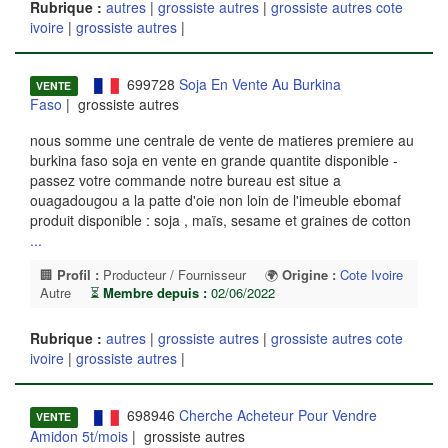
Rubrique :
autres
|
grossiste autres
|
grossiste autres cote
ivoire
|
grossiste autres
|
699728
Soja En Vente Au Burkina
VENTE
Faso
| grossiste autres
nous somme une centrale de vente de matieres premiere au
burkina faso soja en vente en grande quantite disponible -
passez votre commande notre bureau est situe a
ouagadougou a la patte d'oie non loin de l'imeuble ebomaf
produit disponible : soja , maïs, sesame et graines de cotton
...
🏢
Profil :
Producteur / Fournisseur
🌍
Origine :
Cote Ivoire
Autre
⏳
Membre depuis :
02/06/2022
Rubrique :
autres
|
grossiste autres
|
grossiste autres cote
ivoire
|
grossiste autres
|
698946
Cherche Acheteur Pour Vendre
VENTE
Amidon 5t/mois
| grossiste autres