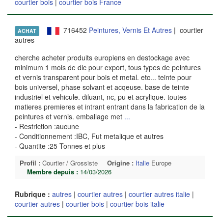
courtier bois
|
courtier bois France
716452
Peintures, Vernis Et Autres
| courtier
ACHAT
autres
cherche acheter produits europiens en destockage avec
minimum 1 mois de dlc pour export, tous types de peintures
et vernis transparent pour bois et metal. etc... teinte pour
bois universel, phase solvant et acqeuse. base de teinte
industriel et vehicule. diluant, nc, pu et acrylique. toutes
matieres premieres et intrant entrant dans la fabrication de la
peintures et vernis. emballage met
...
- Restriction :aucune
- Conditionnement :IBC, Fut metalique et autres
- Quantite :25 Tonnes et plus
Profil :
Courtier / Grossiste
Origine :
Italie
Europe
Membre depuis :
14/03/2026
Rubrique :
autres
|
courtier autres
|
courtier autres italie
|
courtier autres
|
courtier bois
|
courtier bois italie