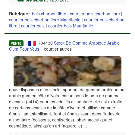
Rubrique :
bois charbon fibre
|
courtier bois charbon fibre
|
courtier bois charbon fibre Mauritanie
|
courtier bois charbon
fibre
|
courtier bois
|
courtier bois Mauritanie
704430
Stock De Gomme Arabique Arabic
VENTE
Gum Pour Vous
| courtier autres
nous disposons d'un stock important de gomme arabique ou
arabic gum en côte d'ivoire cnnue sous le nom de gomme
d'acacia (e414) pour les additifs alimentaire elle est extraite
de certains acacias de la côte d'ivoire et utilisée comme
émulsifiant, stabilisant, liant et épaississant dans l'industrie
alimentaire (boissons, confiseries), pharmaceutique et
cosmétique, ainsi qu'en art (aquarelle)
...