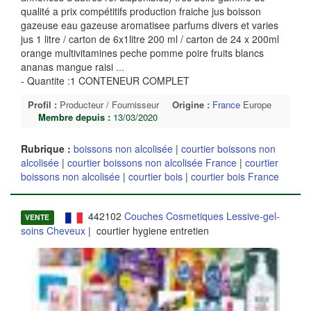
qualité a prix compétitifs production fraiche jus boisson
gazeuse eau gazeuse aromatisee parfums divers et varies
jus 1 litre / carton de 6x1litre 200 ml / carton de 24 x 200ml
orange multivitamines peche pomme poire fruits blancs
ananas mangue raisi
...
- Quantite :1 CONTENEUR COMPLET
Profil :
Producteur / Fournisseur
Origine :
France
Europe
Membre depuis :
13/03/2020
Rubrique :
boissons non alcolisée
|
courtier boissons non
alcolisée
|
courtier boissons non alcolisée France
|
courtier
boissons non alcolisée
|
courtier bois
|
courtier bois France
442102
Couches Cosmetiques Lessive-gel-
VENTE
soins Cheveux
| courtier hygiene entretien