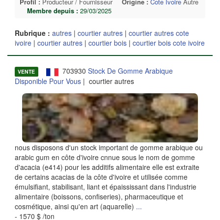
Profil :
Producteur / Fournisseur
Origine :
Cote Ivoire
Autre
Membre depuis :
29/03/2025
Rubrique :
autres
|
courtier autres
|
courtier autres cote
ivoire
|
courtier autres
|
courtier bois
|
courtier bois cote ivoire
703930
Stock De Gomme Arabique
VENTE
Disponible Pour Vous
| courtier autres
nous disposons d'un stock important de gomme arabique ou
arabic gum en côte d'ivoire cnnue sous le nom de gomme
d'acacia (e414) pour les additifs alimentaire elle est extraite
de certains acacias de la côte d'ivoire et utilisée comme
émulsifiant, stabilisant, liant et épaississant dans l'industrie
alimentaire (boissons, confiseries), pharmaceutique et
cosmétique, ainsi qu'en art (aquarelle)
...
- 1570 $ /ton