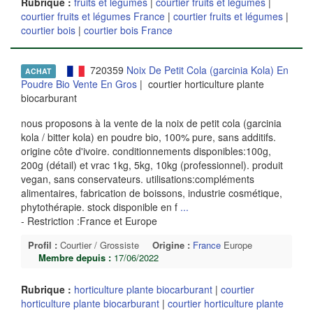
Rubrique :
fruits et légumes
|
courtier fruits et légumes
|
courtier fruits et légumes France
|
courtier fruits et légumes
|
courtier bois
|
courtier bois France
720359
Noix De Petit Cola (garcinia Kola) En
ACHAT
Poudre Bio Vente En Gros
| courtier horticulture plante
biocarburant
nous proposons à la vente de la noix de petit cola (garcinia
kola / bitter kola) en poudre bio, 100% pure, sans additifs.
origine côte d'ivoire. conditionnements disponibles:100g,
200g (détail) et vrac 1kg, 5kg, 10kg (professionnel). produit
vegan, sans conservateurs. utilisations:compléments
alimentaires, fabrication de boissons, industrie cosmétique,
phytothérapie. stock disponible en f
...
- Restriction :France et Europe
Profil :
Courtier / Grossiste
Origine :
France
Europe
Membre depuis :
17/06/2022
Rubrique :
horticulture plante biocarburant
|
courtier
horticulture plante biocarburant
|
courtier horticulture plante