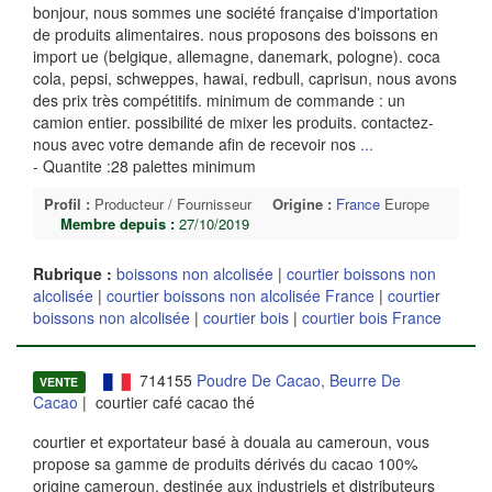
bonjour, nous sommes une société française d'importation
de produits alimentaires. nous proposons des boissons en
import ue (belgique, allemagne, danemark, pologne). coca
cola, pepsi, schweppes, hawai, redbull, caprisun, nous avons
des prix très compétitifs. minimum de commande : un
camion entier. possibilité de mixer les produits. contactez-
nous avec votre demande afin de recevoir nos
...
- Quantite :28 palettes minimum
Profil :
Producteur / Fournisseur
Origine :
France
Europe
Membre depuis :
27/10/2019
Rubrique :
boissons non alcolisée
|
courtier boissons non
alcolisée
|
courtier boissons non alcolisée France
|
courtier
boissons non alcolisée
|
courtier bois
|
courtier bois France
714155
Poudre De Cacao, Beurre De
VENTE
Cacao
| courtier café cacao thé
courtier et exportateur basé à douala au cameroun, vous
propose sa gamme de produits dérivés du cacao 100%
origine cameroun, destinée aux industriels et distributeurs