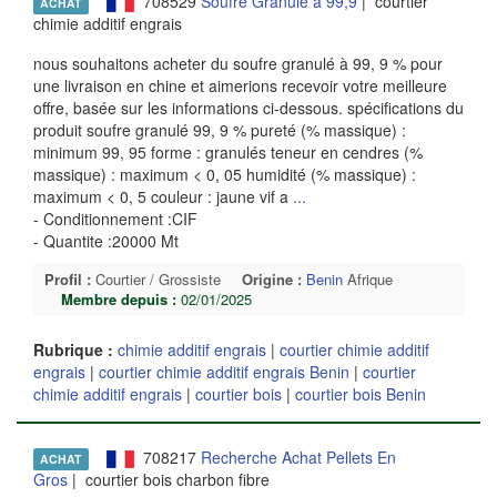
708529
Soufre Granulé à 99,9
| courtier
ACHAT
chimie additif engrais
nous souhaitons acheter du soufre granulé à 99, 9 % pour
une livraison en chine et aimerions recevoir votre meilleure
offre, basée sur les informations ci-dessous. spécifications du
produit soufre granulé 99, 9 % pureté (% massique) :
minimum 99, 95 forme : granulés teneur en cendres (%
massique) : maximum < 0, 05 humidité (% massique) :
maximum < 0, 5 couleur : jaune vif a
...
- Conditionnement :CIF
- Quantite :20000 Mt
Profil :
Courtier / Grossiste
Origine :
Benin
Afrique
Membre depuis :
02/01/2025
Rubrique :
chimie additif engrais
|
courtier chimie additif
engrais
|
courtier chimie additif engrais Benin
|
courtier
chimie additif engrais
|
courtier bois
|
courtier bois Benin
708217
Recherche Achat Pellets En
ACHAT
Gros
| courtier bois charbon fibre