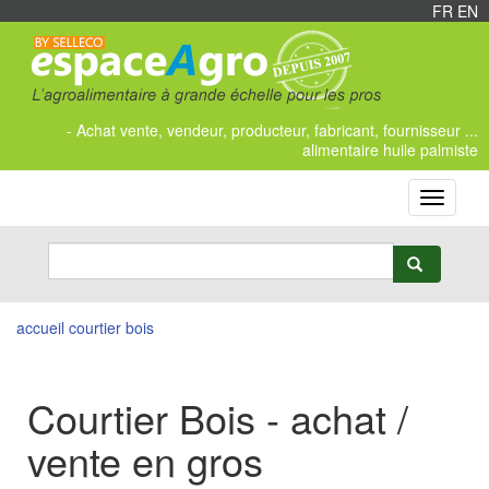
FR
/
EN
- Achat vente, vendeur, producteur, fabricant, fournisseur ...
alimentaire huile palmiste
Toggle
navigati
accueil
courtier bois
Courtier Bois - achat /
vente en gros