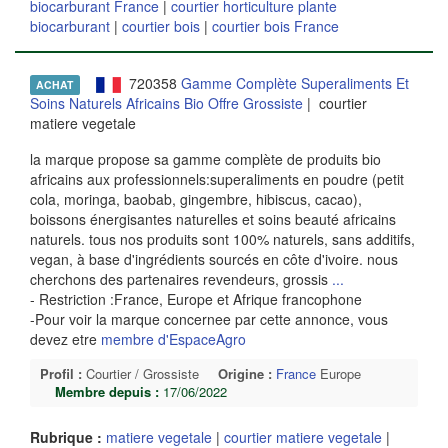
biocarburant France
|
courtier horticulture plante
biocarburant
|
courtier bois
|
courtier bois France
720358
Gamme Complète Superaliments Et
ACHAT
Soins Naturels Africains Bio Offre Grossiste
| courtier
matiere vegetale
la marque propose sa gamme complète de produits bio
africains aux professionnels:superaliments en poudre (petit
cola, moringa, baobab, gingembre, hibiscus, cacao),
boissons énergisantes naturelles et soins beauté africains
naturels. tous nos produits sont 100% naturels, sans additifs,
vegan, à base d'ingrédients sourcés en côte d'ivoire. nous
cherchons des partenaires revendeurs, grossis
...
- Restriction :France, Europe et Afrique francophone
-Pour voir la marque concernee par cette annonce, vous
devez etre
membre d'EspaceAgro
Profil :
Courtier / Grossiste
Origine :
France
Europe
Membre depuis :
17/06/2022
Rubrique :
matiere vegetale
|
courtier matiere vegetale
|