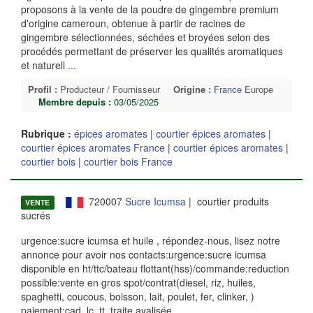
proposons à la vente de la poudre de gingembre premium
d'origine cameroun, obtenue à partir de racines de
gingembre sélectionnées, séchées et broyées selon des
procédés permettant de préserver les qualités aromatiques
et naturell
...
Profil :
Producteur / Fournisseur
Origine :
France
Europe
Membre depuis :
03/05/2025
Rubrique :
épices aromates
|
courtier épices aromates
|
courtier épices aromates France
|
courtier épices aromates
|
courtier bois
|
courtier bois France
720007
Sucre Icumsa
| courtier produits
VENTE
sucrés
urgence:sucre icumsa et huile , répondez-nous, lisez notre
annonce pour avoir nos contacts:urgence:sucre icumsa
disponible en ht/ttc/bateau flottant(hss)/commande:reduction
possible:vente en gros spot/contrat(diesel, riz, huiles,
spaghetti, coucous, boisson, lait, poulet, fer, clinker, )
paiement:cad, lc, tt, traite avalisée
...