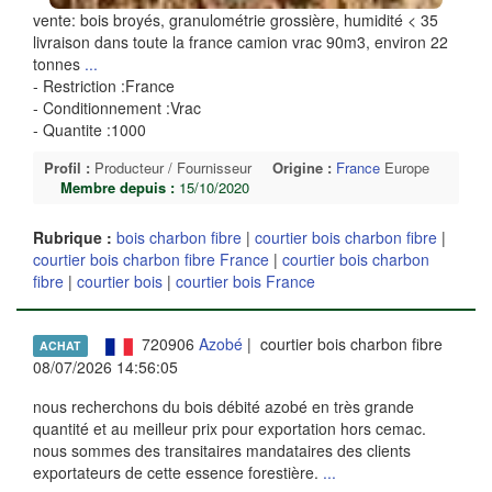
vente: bois broyés, granulométrie grossière, humidité < 35
livraison dans toute la france camion vrac 90m3, environ 22
tonnes
...
- Restriction :France
- Conditionnement :Vrac
- Quantite :1000
Profil :
Producteur / Fournisseur
Origine :
France
Europe
Membre depuis :
15/10/2020
Rubrique :
bois charbon fibre
|
courtier bois charbon fibre
|
courtier bois charbon fibre France
|
courtier bois charbon
fibre
|
courtier bois
|
courtier bois France
720906
Azobé
| courtier bois charbon fibre
ACHAT
08/07/2026 14:56:05
nous recherchons du bois débité azobé en très grande
quantité et au meilleur prix pour exportation hors cemac.
nous sommes des transitaires mandataires des clients
exportateurs de cette essence forestière.
...