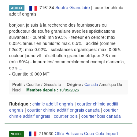
716184
Soufre Granulaire
| courtier chimie
ACHAT
additif engrais
bonjour, je suis à la recherche des fournisseurs ou
producteur de soufre granulaire avec les spécifications
suivantes: - pureté: mn 99.5% - teneur en cendre: max
0.05% teneur en humidité: max. 0.5% - acidité (comme
h2so2): max 0.02% - substances organiques: max. 0.05% -
couleur jaune vif - distribution granulométrique/ 2-6 mm
(min.90%) - impuretés/ commercialement exempt d'arsenic,
de s
...
- Quantite :6 000 MT
Profil :
Courtier / Grossiste
Origine :
Canada
Amerique Du
Nord
Membre depuis :
13/05/2026
Rubrique :
chimie additif engrais
|
courtier chimie additif
engrais
|
courtier chimie additif engrais canada
|
courtier
chimie additif engrais
|
courtier bois
|
courtier bois canada
715030
Offre Boissons Coca Cola Import
VENTE