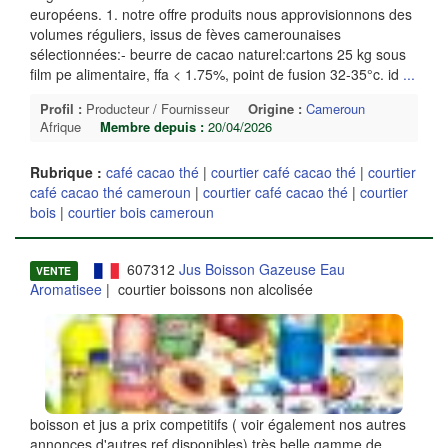
européens. 1. notre offre produits nous approvisionnons des
volumes réguliers, issus de fèves camerounaises
sélectionnées:- beurre de cacao naturel:cartons 25 kg sous
film pe alimentaire, ffa < 1.75%, point de fusion 32-35°c. id
...
Profil :
Producteur / Fournisseur
Origine :
Cameroun
Afrique
Membre depuis :
20/04/2026
Rubrique :
café cacao thé
|
courtier café cacao thé
|
courtier
café cacao thé cameroun
|
courtier café cacao thé
|
courtier
bois
|
courtier bois cameroun
607312
Jus Boisson Gazeuse Eau
VENTE
Aromatisee
| courtier boissons non alcolisée
boisson et jus a prix competitifs ( voir également nos autres
annonces d'autres ref disponibles) très belle gamme de