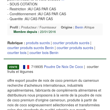
- SOUS COTATION
- Restriction :AU CAS PAR CAS
- Conditionnement :AU CAS PAR CAS
- Quantite :AU CAS PAR CAS
Profil :
Producteur / Fournisseur
Origine :
Benin
Afrique
Membre depuis :
23/01/2016
Rubrique :
produits sucrés
|
courtier produits sucrés
|
courtier produits sucrés Benin
|
courtier produits sucrés
|
courtier bois
|
courtier bois Benin
719935
Poudre De Noix De Coco
| courtier
VENTE
fruits et légumes
offre export poudre de noix de coco premium du cameroun
recherche d'acheteurs internationaux, industriels
agroalimentaires, fabricants de compléments alimentaires et
distributeurs nous proposons à la vente de la poudre de noix
de coco premium d'origine cameroun, produite à partir de
noix de coco soigneusement sélectionnées et transformées
selon des standards de qualité adaptés aux march
...