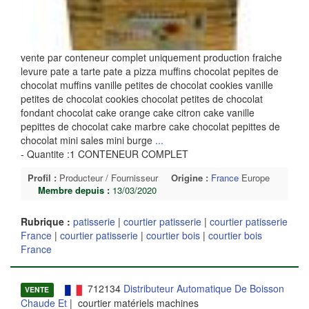
vente par conteneur complet uniquement production fraiche
levure pate a tarte pate a pizza muffins chocolat pepites de
chocolat muffins vanille petites de chocolat cookies vanille
petites de chocolat cookies chocolat petites de chocolat
fondant chocolat cake orange cake citron cake vanille
pepittes de chocolat cake marbre cake chocolat pepittes de
chocolat mini sales mini burge
...
- Quantite :1 CONTENEUR COMPLET
Profil :
Producteur / Fournisseur
Origine :
France
Europe
Membre depuis :
13/03/2020
Rubrique :
patisserie
|
courtier patisserie
|
courtier patisserie
France
|
courtier patisserie
|
courtier bois
|
courtier bois
France
712134
Distributeur Automatique De Boisson
VENTE
Chaude Et
| courtier matériels machines