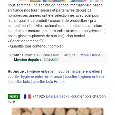
nous sommes une société de négoce internationale basée
en france nos fournisseurs et partenaires depuis de
nombreuses années ont été sélectionnés avec soin pour
leurs : qualité de produit / capacité de production / prix
compétitifs/ réactivité. -quincaillerie: menuiserie aluminium
stand et sur mesure -peinture-colle-articles en polystyrène (
boite- glacière-planche de surf etc) -dph henkel
...
- Conditionnement :TC
- Quantite :par conteneur complet
Profil :
Producteur / Fournisseur
Origine :
France
Europe
Membre depuis :
13/03/2020
Rubrique :
hygiene entretien
|
courtier hygiene entretien
|
courtier hygiene entretien France
|
courtier hygiene entretien
|
courtier bois
|
courtier bois France
711625
Bois De Teck
| courtier bois charbon
VENTE
fibre