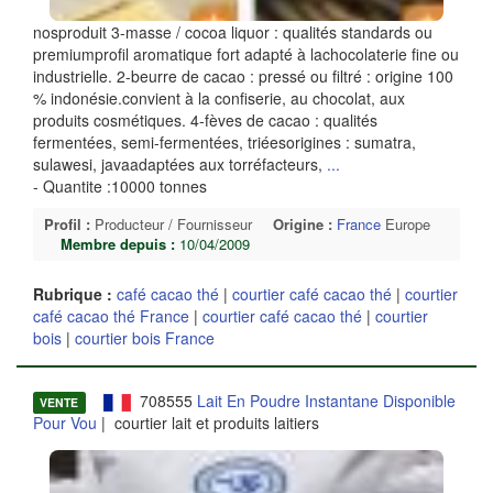
nosproduit 3-masse / cocoa liquor : qualités standards ou
premiumprofil aromatique fort adapté à lachocolaterie fine ou
industrielle. 2-beurre de cacao : pressé ou filtré : origine 100
% indonésie.convient à la confiserie, au chocolat, aux
produits cosmétiques. 4-fèves de cacao : qualités
fermentées, semi-fermentées, triéesorigines : sumatra,
sulawesi, javaadaptées aux torréfacteurs,
...
- Quantite :10000 tonnes
Profil :
Producteur / Fournisseur
Origine :
France
Europe
Membre depuis :
10/04/2009
Rubrique :
café cacao thé
|
courtier café cacao thé
|
courtier
café cacao thé France
|
courtier café cacao thé
|
courtier
bois
|
courtier bois France
708555
Lait En Poudre Instantane Disponible
VENTE
Pour Vou
| courtier lait et produits laitiers