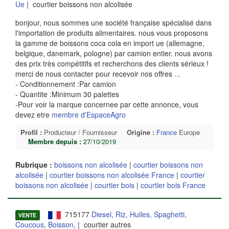
Ue
| courtier boissons non alcolisée
bonjour, nous sommes une société française spécialisé dans
l'importation de produits alimentaires. nous vous proposons
la gamme de boissons coca cola en import ue (allemagne,
belgique, danemark, pologne) par camion entier. nous avons
des prix très compétitifs et recherchons des clients sérieux !
merci de nous contacter pour recevoir nos offres
...
- Conditionnement :Par camion
- Quantite :Minimum 30 palettes
-Pour voir la marque concernee par cette annonce, vous
devez etre
membre d'EspaceAgro
Profil :
Producteur / Fournisseur
Origine :
France
Europe
Membre depuis :
27/10/2019
Rubrique :
boissons non alcolisée
|
courtier boissons non
alcolisée
|
courtier boissons non alcolisée France
|
courtier
boissons non alcolisée
|
courtier bois
|
courtier bois France
715177
Diesel, Riz, Huiles, Spaghetti,
VENTE
Coucous, Boisson,
| courtier autres