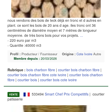
nous vendons des bois de teck déjà en tronc et d autres en
plant. ce sont les bois de 20 ans d age. iles tronc ont 36
centimètres de diamètre moyen et 7 mètres de longueur
moyenne. de très bons bois pour vos projets.
...
- 220 euro par m3
- Quantite :40000 m3
Profil :
Producteur / Fournisseur
Origine :
Cote Ivoire
Autre
Membre depuis :
20/03/2026
Rubrique :
bois charbon fibre
|
courtier bois charbon fibre
|
courtier bois charbon fibre cote ivoire
|
courtier bois charbon
fibre
|
courtier bois
|
courtier bois cote ivoire
533494
Smart Chef Prix Competitifs
| courtier
VENTE
patisserie