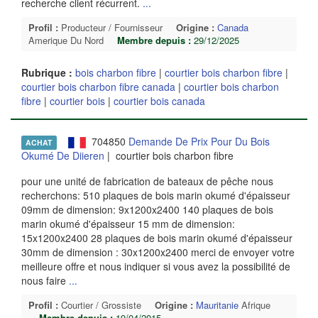
recherche client récurrent.
...
Profil :
Producteur / Fournisseur
Origine :
Canada
Amerique Du Nord
Membre depuis :
29/12/2025
Rubrique :
bois charbon fibre
|
courtier bois charbon fibre
|
courtier bois charbon fibre canada
|
courtier bois charbon
fibre
|
courtier bois
|
courtier bois canada
704850
Demande De Prix Pour Du Bois
ACHAT
Okumé De Diieren
| courtier bois charbon fibre
pour une unité de fabrication de bateaux de pêche nous
recherchons: 510 plaques de bois marin okumé d'épaisseur
09mm de dimension: 9x1200x2400 140 plaques de bois
marin okumé d'épaisseur 15 mm de dimension:
15x1200x2400 28 plaques de bois marin okumé d'épaisseur
30mm de dimension : 30x1200x2400 merci de envoyer votre
meilleure offre et nous indiquer si vous avez la possibilité de
nous faire
...
Profil :
Courtier / Grossiste
Origine :
Mauritanie
Afrique
Membre depuis :
19/04/2015