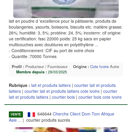
lait en poudre d 'excellence pour la pâtisserie, produits de
boulangeries, yaourts, boissons, biscuits etc. matière grasse:
26%; humidité: 3, 5%; protéine: 24, 5%; incoterm: cif origine:
ue certification: fssc 22000 poids: 25 kg sacs en papier
multicouches avec doublures en polyéthylène
...
- Conditionnement :CIF au port de votre choix
- Quantite :70000 Tonnes
Profil :
Producteur / Fournisseur
Origine :
Cote Ivoire
Autre
Membre depuis :
29/03/2025
Rubrique :
lait et produits laitiers
|
courtier lait et produits
laitiers
|
courtier lait et produits laitiers cote ivoire
|
courtier
lait et produits laitiers
|
courtier bois
|
courtier bois cote ivoire
646644
Cherche Client Dom Tom Afrique
VENTE
Asie ...
| courtier produits sucrés