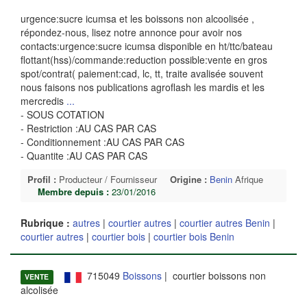
urgence:sucre icumsa et les boissons non alcoolisée ,
répondez-nous, lisez notre annonce pour avoir nos
contacts:urgence:sucre icumsa disponible en ht/ttc/bateau
flottant(hss)/commande:reduction possible:vente en gros
spot/contrat( paiement:cad, lc, tt, traite avalisée souvent
nous faisons nos publications agroflash les mardis et les
mercredis
...
- SOUS COTATION
- Restriction :AU CAS PAR CAS
- Conditionnement :AU CAS PAR CAS
- Quantite :AU CAS PAR CAS
Profil :
Producteur / Fournisseur
Origine :
Benin
Afrique
Membre depuis :
23/01/2016
Rubrique :
autres
|
courtier autres
|
courtier autres Benin
|
courtier autres
|
courtier bois
|
courtier bois Benin
715049
Boissons
| courtier boissons non
VENTE
alcolisée