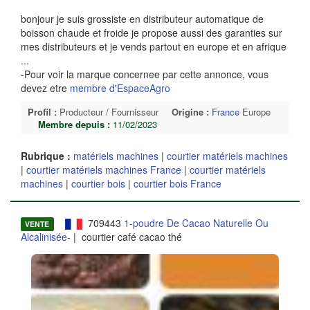
bonjour je suis grossiste en distributeur automatique de
boisson chaude et froide je propose aussi des garanties sur
mes distributeurs et je vends partout en europe et en afrique
...
-Pour voir la marque concernee par cette annonce, vous
devez etre
membre d'EspaceAgro
Profil :
Producteur / Fournisseur
Origine :
France
Europe
Membre depuis :
11/02/2023
Rubrique :
matériels machines
|
courtier matériels machines
|
courtier matériels machines France
|
courtier matériels
machines
|
courtier bois
|
courtier bois France
709443
1-poudre De Cacao Naturelle Ou
VENTE
Alcalinisée-
| courtier café cacao thé