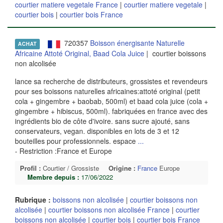
courtier matiere vegetale France
|
courtier matiere vegetale
|
courtier bois
|
courtier bois France
720357
Boisson énergisante Naturelle
ACHAT
Africaine Attoté Original, Baad Cola Juice
| courtier boissons
non alcolisée
lance sa recherche de distributeurs, grossistes et revendeurs
pour ses boissons naturelles africaines:attoté original (petit
cola + gingembre + baobab, 500ml) et baad cola juice (cola +
gingembre + hibiscus, 500ml). fabriquées en france avec des
ingrédients bio de côte d'ivoire. sans sucre ajouté, sans
conservateurs, vegan. disponibles en lots de 3 et 12
bouteilles pour professionnels. espace
...
- Restriction :France et Europe
Profil :
Courtier / Grossiste
Origine :
France
Europe
Membre depuis :
17/06/2022
Rubrique :
boissons non alcolisée
|
courtier boissons non
alcolisée
|
courtier boissons non alcolisée France
|
courtier
boissons non alcolisée
|
courtier bois
|
courtier bois France