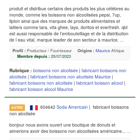
produit et distribue certains des produits les plus célèbres au
monde, comme les boissons non alcoolisées pepsi, 7up,
lipton ainsi que des marques de produits alimentaires et
laitiers comme tara, vita ghee, lays, doritos et everfresh. qbl
est aussi responsable de l'embouteillage et de la distribution
de l eau vital, marque leader de son secteur à maurice.
...
Profil :
Producteur / Fournisseur
Origine :
Maurice
Afrique
Membre depuis :
25/07/2023
Rubrique :
boissons non alcolisée
|
fabricant boissons non
alcolisée
|
fabricant boissons non alcolisée Maurice
|
fabricant boissons non alcolisée
|
fabricant boisson alcool
|
fabricant boisson alcool Maurice
604642
Soda Americain
| fabricant boissons
AUTRE
non alcolisée
bonjour nous avons ouvert une boutique de donuts et
aimerions avoir des boissons non alcoolisées américaine...
...