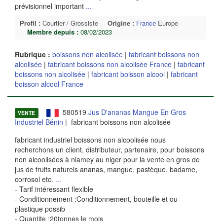
prévisionnel important
...
Profil :
Courtier / Grossiste
Origine :
France
Europe
Membre depuis :
08/02/2023
Rubrique :
boissons non alcolisée
|
fabricant boissons non
alcolisée
|
fabricant boissons non alcolisée France
|
fabricant
boissons non alcolisée
|
fabricant boisson alcool
|
fabricant
boisson alcool France
580519
Jus D'ananas Mangue En Gros
VENTE
Industriel Bénin
| fabricant boissons non alcolisée
fabricant industriel boissons non alcoolisée nous
recherchons un client, distributeur, partenaire, pour boissons
non alcoolisées à niamey au niger pour la vente en gros de
jus de fruits naturels ananas, mangue, pastèque, badame,
corrosol etc.
...
- Tarif intéressant flexible
- Conditionnement :Conditionnement, bouteille et ou
plastique possib
- Quantite :20tonnes le mois