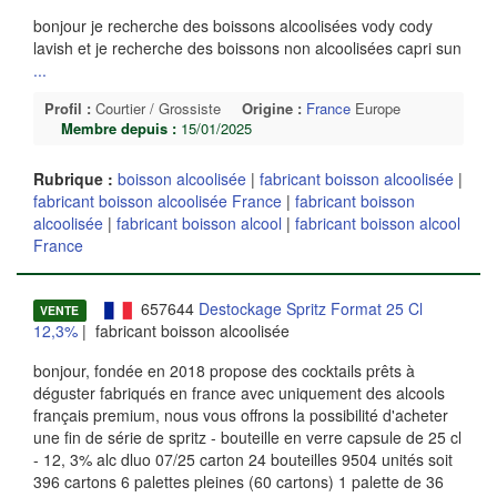
bonjour je recherche des boissons alcoolisées vody cody
lavish et je recherche des boissons non alcoolisées capri sun
...
Profil :
Courtier / Grossiste
Origine :
France
Europe
Membre depuis :
15/01/2025
Rubrique :
boisson alcoolisée
|
fabricant boisson alcoolisée
|
fabricant boisson alcoolisée France
|
fabricant boisson
alcoolisée
|
fabricant boisson alcool
|
fabricant boisson alcool
France
657644
Destockage Spritz Format 25 Cl
VENTE
12,3%
| fabricant boisson alcoolisée
bonjour, fondée en 2018 propose des cocktails prêts à
déguster fabriqués en france avec uniquement des alcools
français premium, nous vous offrons la possibilité d'acheter
une fin de série de spritz - bouteille en verre capsule de 25 cl
- 12, 3% alc dluo 07/25 carton 24 bouteilles 9504 unités soit
396 cartons 6 palettes pleines (60 cartons) 1 palette de 36