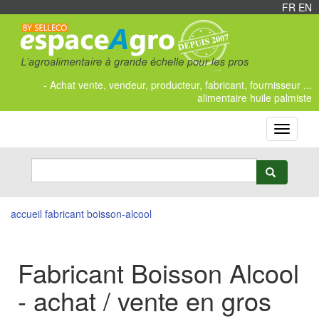
FR
/
EN
- Achat vente, vendeur, producteur, fabricant, fournisseur ...
alimentaire huile palmiste
Toggle
navigati
accueil
fabricant boisson-alcool
Fabricant Boisson Alcool
- achat / vente en gros