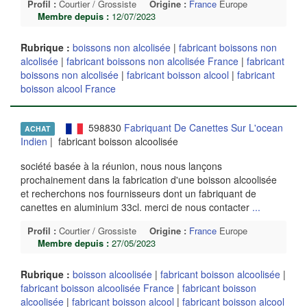
Profil :
Courtier / Grossiste
Origine :
France
Europe
Membre depuis :
12/07/2023
Rubrique :
boissons non alcolisée
|
fabricant boissons non
alcolisée
|
fabricant boissons non alcolisée France
|
fabricant
boissons non alcolisée
|
fabricant boisson alcool
|
fabricant
boisson alcool France
598830
Fabriquant De Canettes Sur L'ocean
ACHAT
Indien
| fabricant boisson alcoolisée
société basée à la réunion, nous nous lançons
prochainement dans la fabrication d'une boisson alcoolisée
et recherchons nos fournisseurs dont un fabriquant de
canettes en aluminium 33cl. merci de nous contacter
...
Profil :
Courtier / Grossiste
Origine :
France
Europe
Membre depuis :
27/05/2023
Rubrique :
boisson alcoolisée
|
fabricant boisson alcoolisée
|
fabricant boisson alcoolisée France
|
fabricant boisson
alcoolisée
|
fabricant boisson alcool
|
fabricant boisson alcool