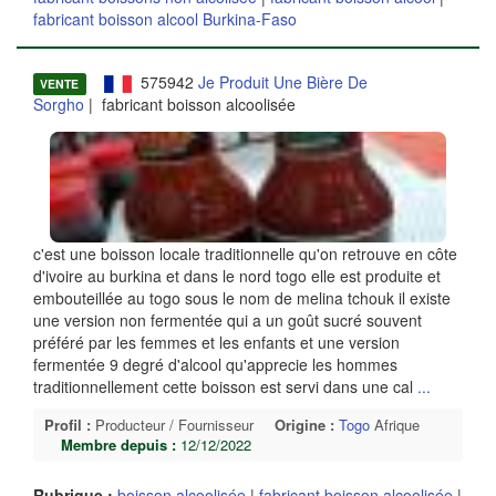
fabricant boisson alcool Burkina-Faso
575942
Je Produit Une Bière De
VENTE
Sorgho
| fabricant boisson alcoolisée
c'est une boisson locale traditionnelle qu'on retrouve en côte
d'ivoire au burkina et dans le nord togo elle est produite et
embouteillée au togo sous le nom de melina tchouk il existe
une version non fermentée qui a un goût sucré souvent
préféré par les femmes et les enfants et une version
fermentée 9 degré d'alcool qu'apprecie les hommes
traditionnellement cette boisson est servi dans une cal
...
Profil :
Producteur / Fournisseur
Origine :
Togo
Afrique
Membre depuis :
12/12/2022
Rubrique :
boisson alcoolisée
|
fabricant boisson alcoolisée
|