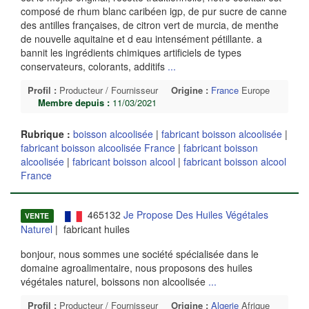
composé de rhum blanc caribéen igp, de pur sucre de canne
des antilles françaises, de citron vert de murcia, de menthe
de nouvelle aquitaine et d eau intensément pétillante. a
bannit les ingrédients chimiques artificiels de types
conservateurs, colorants, additifs
...
Profil :
Producteur / Fournisseur
Origine :
France
Europe
Membre depuis :
11/03/2021
Rubrique :
boisson alcoolisée
|
fabricant boisson alcoolisée
|
fabricant boisson alcoolisée France
|
fabricant boisson
alcoolisée
|
fabricant boisson alcool
|
fabricant boisson alcool
France
465132
Je Propose Des Huiles Végétales
VENTE
Naturel
| fabricant huiles
bonjour, nous sommes une société spécialisée dans le
domaine agroalimentaire, nous proposons des huiles
végétales naturel, boissons non alcoolisée
...
Profil :
Producteur / Fournisseur
Origine :
Algerie
Afrique