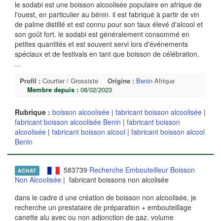
le sodabi est une boisson alcoolisée populaire en afrique de
l'ouest, en particulier au bénin. il est fabriqué à partir de vin
de palme distillé et est connu pour son taux élevé d'alcool et
son goût fort. le sodabi est généralement consommé en
petites quantités et est souvent servi lors d'événements
spéciaux et de festivals en tant que boisson de célébration.
...
Profil :
Courtier / Grossiste
Origine :
Benin
Afrique
Membre depuis :
08/02/2023
Rubrique :
boisson alcoolisée
|
fabricant boisson alcoolisée
|
fabricant boisson alcoolisée Benin
|
fabricant boisson
alcoolisée
|
fabricant boisson alcool
|
fabricant boisson alcool
Benin
583739
Recherche Embouteilleur Boisson
ACHAT
Non Alcoolisée
| fabricant boissons non alcolisée
dans le cadre d une création de boisson non alcoolisée, je
recherche un prestataire de préparation + embouteillage
canette alu avec ou non adjonction de gaz. volume