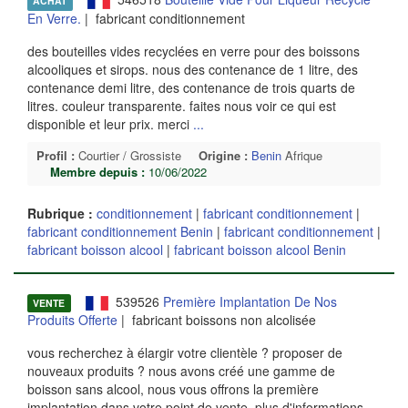
ACHAT
En Verre.
| fabricant conditionnement
des bouteilles vides recyclées en verre pour des boissons
alcooliques et sirops. nous des contenance de 1 litre, des
contenance demi litre, des contenance de trois quarts de
litres. couleur transparente. faites nous voir ce qui est
disponible et leur prix. merci
...
Profil :
Courtier / Grossiste
Origine :
Benin
Afrique
Membre depuis :
10/06/2022
Rubrique :
conditionnement
|
fabricant conditionnement
|
fabricant conditionnement Benin
|
fabricant conditionnement
|
fabricant boisson alcool
|
fabricant boisson alcool Benin
539526
Première Implantation De Nos
VENTE
Produits Offerte
| fabricant boissons non alcolisée
vous recherchez à élargir votre clientèle ? proposer de
nouveaux produits ? nous avons créé une gamme de
boisson sans alcool, nous vous offrons la première
implantation dans votre point de vente. plus d'informations