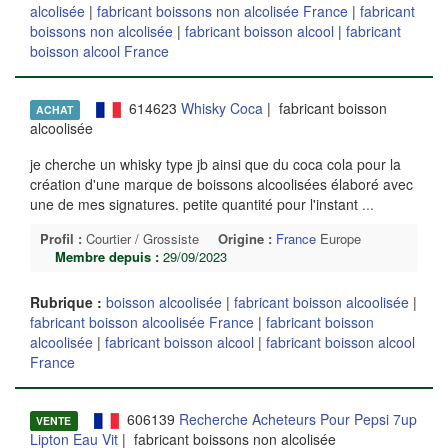
alcolisée
|
fabricant boissons non alcolisée France
|
fabricant
boissons non alcolisée
|
fabricant boisson alcool
|
fabricant
boisson alcool France
614623
Whisky Coca
| fabricant boisson
ACHAT
alcoolisée
je cherche un whisky type jb ainsi que du coca cola pour la
création d'une marque de boissons alcoolisées élaboré avec
une de mes signatures. petite quantité pour l'instant
...
Profil :
Courtier / Grossiste
Origine :
France
Europe
Membre depuis :
29/09/2023
Rubrique :
boisson alcoolisée
|
fabricant boisson alcoolisée
|
fabricant boisson alcoolisée France
|
fabricant boisson
alcoolisée
|
fabricant boisson alcool
|
fabricant boisson alcool
France
606139
Recherche Acheteurs Pour Pepsi 7up
VENTE
Lipton Eau Vit
| fabricant boissons non alcolisée