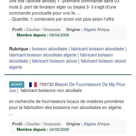
une fois l'activité lancée) 1- première commande dans 03
mois 2- port de livraison alger ou bejaia 3- il s'agit d'une
commande ponctuelle pour une liv
...
- Quantite :1 contenaire par envoi voir plus selon l'offre
Profil :
Courtier / Grossiste
Origine :
Algerie
Afrique
Membre depuis :
09/04/2009
Rubrique :
boisson alcoolisée
|
fabricant boisson alcoolisée
|
fabricant boisson alcoolisée algerie
|
fabricant boisson
alcoolisée
|
fabricant boisson alcool
|
fabricant boisson alcool
algerie
709732
Besoin De Fournisseurs De Mp Pour
ACHAT
Jus
| fabricant boissons non alcolisée
en recherche de fournisseurs locaux de matières premières
pour la fabrication des boissons non alcoolisées en algérie.
...
Profil :
Courtier / Grossiste
Origine :
Algerie
Afrique
Membre depuis :
24/02/2026