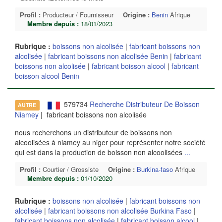
Profil :
Producteur / Fournisseur
Origine :
Benin
Afrique
Membre depuis :
18/01/2023
Rubrique :
boissons non alcolisée
|
fabricant boissons non
alcolisée
|
fabricant boissons non alcolisée Benin
|
fabricant
boissons non alcolisée
|
fabricant boisson alcool
|
fabricant
boisson alcool Benin
579734
Recherche Distributeur De Boisson
AUTRE
Niamey
| fabricant boissons non alcolisée
nous recherchons un distributeur de boissons non
alcoolisées à niamey au niger pour représenter notre société
qui est dans la production de boisson non alcoolisées
...
Profil :
Courtier / Grossiste
Origine :
Burkina-faso
Afrique
Membre depuis :
01/10/2020
Rubrique :
boissons non alcolisée
|
fabricant boissons non
alcolisée
|
fabricant boissons non alcolisée Burkina Faso
|
fabricant boissons non alcolisée
|
fabricant boisson alcool
|