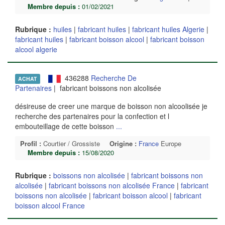
Membre depuis :
01/02/2021
Rubrique :
huiles
|
fabricant huiles
|
fabricant huiles Algerie
|
fabricant huiles
|
fabricant boisson alcool
|
fabricant boisson
alcool algerie
436288
Recherche De
ACHAT
Partenaires
| fabricant boissons non alcolisée
désireuse de creer une marque de boisson non alcoolisée je
recherche des partenaires pour la confection et l
embouteillage de cette boisson
...
Profil :
Courtier / Grossiste
Origine :
France
Europe
Membre depuis :
15/08/2020
Rubrique :
boissons non alcolisée
|
fabricant boissons non
alcolisée
|
fabricant boissons non alcolisée France
|
fabricant
boissons non alcolisée
|
fabricant boisson alcool
|
fabricant
boisson alcool France