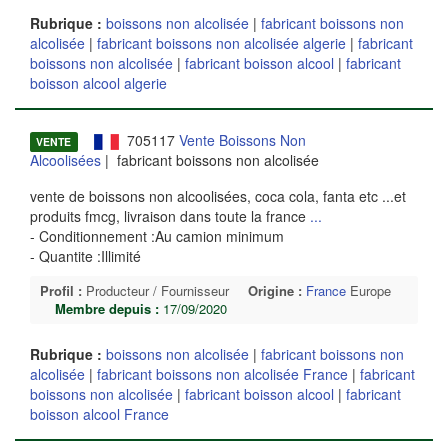
Rubrique :
boissons non alcolisée
|
fabricant boissons non
alcolisée
|
fabricant boissons non alcolisée algerie
|
fabricant
boissons non alcolisée
|
fabricant boisson alcool
|
fabricant
boisson alcool algerie
705117
Vente Boissons Non
VENTE
Alcoolisées
| fabricant boissons non alcolisée
vente de boissons non alcoolisées, coca cola, fanta etc ...et
produits fmcg, livraison dans toute la france
...
- Conditionnement :Au camion minimum
- Quantite :Illimité
Profil :
Producteur / Fournisseur
Origine :
France
Europe
Membre depuis :
17/09/2020
Rubrique :
boissons non alcolisée
|
fabricant boissons non
alcolisée
|
fabricant boissons non alcolisée France
|
fabricant
boissons non alcolisée
|
fabricant boisson alcool
|
fabricant
boisson alcool France