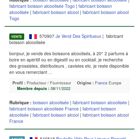
fabricant boisson alcoolisée Togo
|
fabricant boisson
alcoolisée
|
fabricant boisson alcool
|
fabricant boisson alcool
Togo
570907
Je Vend Des Spiritueux
| fabricant
VENTE
boisson alcoolisée
bonjour, je vends des boissons alcoolisés, à 20° 2 parfums à
boire en apéritif ou en digestif ou en cocktail. je recherche
des grossistes, distributeurs , cavistes etc. je reste disponible
en vous remerciant
...
Profil :
Producteur / Fournisseur
Origine :
France
Europe
Membre depuis :
08/11/2022
Rubrique :
boisson alcoolisée
|
fabricant boisson alcoolisée
|
fabricant boisson alcoolisée France
|
fabricant boisson
alcoolisée
|
fabricant boisson alcool
|
fabricant boisson alcool
France
546518
Bouteille Vide Pour Liqueur Recyclé