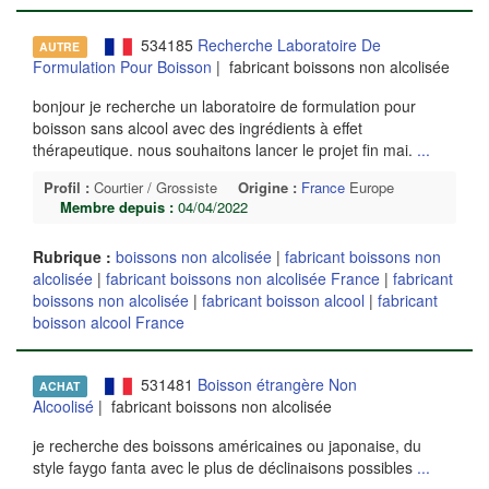
534185
Recherche Laboratoire De
AUTRE
Formulation Pour Boisson
| fabricant boissons non alcolisée
bonjour je recherche un laboratoire de formulation pour
boisson sans alcool avec des ingrédients à effet
thérapeutique. nous souhaitons lancer le projet fin mai.
...
Profil :
Courtier / Grossiste
Origine :
France
Europe
Membre depuis :
04/04/2022
Rubrique :
boissons non alcolisée
|
fabricant boissons non
alcolisée
|
fabricant boissons non alcolisée France
|
fabricant
boissons non alcolisée
|
fabricant boisson alcool
|
fabricant
boisson alcool France
531481
Boisson étrangère Non
ACHAT
Alcoolisé
| fabricant boissons non alcolisée
je recherche des boissons américaines ou japonaise, du
style faygo fanta avec le plus de déclinaisons possibles
...