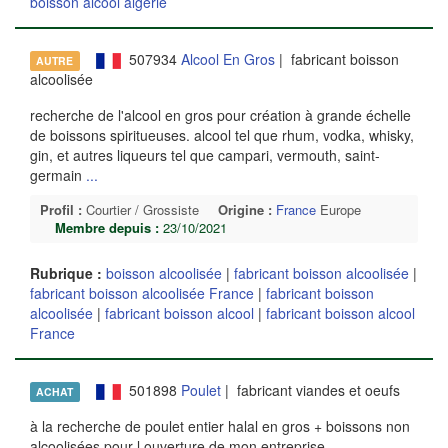
boisson alcool algerie
507934
Alcool En Gros
| fabricant boisson
AUTRE
alcoolisée
recherche de l'alcool en gros pour création à grande échelle
de boissons spiritueuses. alcool tel que rhum, vodka, whisky,
gin, et autres liqueurs tel que campari, vermouth, saint-
germain
...
Profil :
Courtier / Grossiste
Origine :
France
Europe
Membre depuis :
23/10/2021
Rubrique :
boisson alcoolisée
|
fabricant boisson alcoolisée
|
fabricant boisson alcoolisée France
|
fabricant boisson
alcoolisée
|
fabricant boisson alcool
|
fabricant boisson alcool
France
501898
Poulet
| fabricant viandes et oeufs
ACHAT
à la recherche de poulet entier halal en gros + boissons non
alcoolisées pour l ouverture de mon entreprise
...