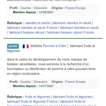
Profil :
Courtier / Grossiste
Origine :
France
Europe
Membre depuis :
14/09/2021
Rubrique :
viandes et oeufs
|
fabricant viandes et oeufs
|
fabricant viandes et oeufs France
|
fabricant viandes et oeufs
|
fabricant boisson alcool
|
fabricant boisson alcool France
492694
Pomme à Cidre
| fabricant fruits et
ACHAT
légumes
dans le cadre du développement de notre marque de
boisson alcoolisées, nous sommes à la recherche d'un
fournisseur ou distributeur de pomme à cidre pouvant livrer
en région toulousaine.
...
Profil :
Courtier / Grossiste
Origine :
France
Europe
Membre depuis :
14/07/2021
Rubrique :
fruits et légumes
|
fabricant fruits et légumes
|
fabricant fruits et légumes France
|
fabricant fruits et
légumes
|
fabricant boisson alcool
|
fabricant boisson alcool