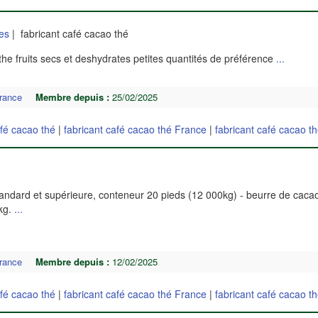
es
| fabricant café cacao thé
e fruits secs et deshydrates petites quantités de préférence
...
rance
Membre depuis :
25/02/2025
afé cacao thé
|
fabricant café cacao thé France
|
fabricant café cacao t
tandard et supérieure, conteneur 20 pieds (12 000kg) - beurre de caca
kg.
...
rance
Membre depuis :
12/02/2025
afé cacao thé
|
fabricant café cacao thé France
|
fabricant café cacao t