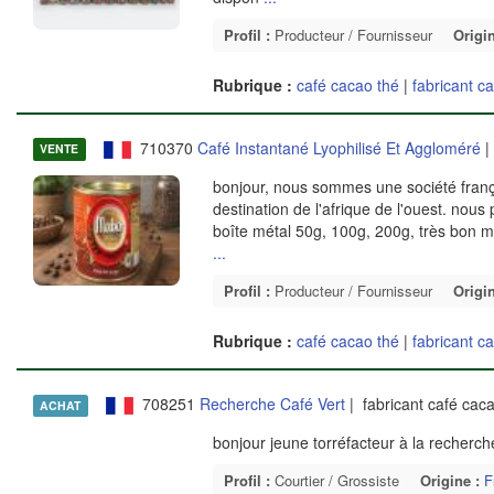
Profil :
Producteur / Fournisseur
Origin
Rubrique :
café cacao thé
|
fabricant c
710370
Café Instantané Lyophilisé Et Aggloméré
|
VENTE
bonjour, nous sommes une société françai
destination de l'afrique de l'ouest. nou
boîte métal 50g, 100g, 200g, très bon m
...
Profil :
Producteur / Fournisseur
Origin
Rubrique :
café cacao thé
|
fabricant c
708251
Recherche Café Vert
| fabricant café cac
ACHAT
bonjour jeune torréfacteur à la recherch
Profil :
Courtier / Grossiste
Origine :
F