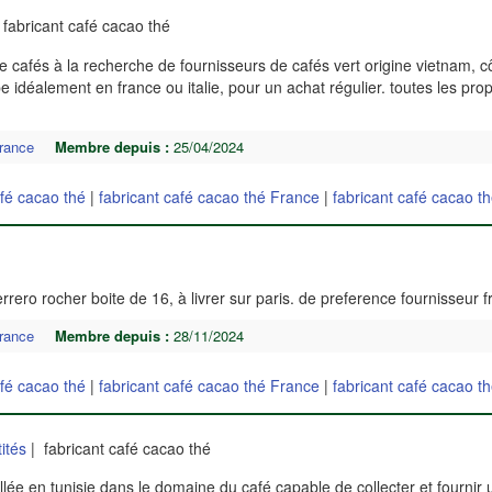
fabricant café cacao thé
cafés à la recherche de fournisseurs de cafés vert origine vietnam, cô
 idéalement en france ou italie, pour un achat régulier. toutes les prop
rance
Membre depuis :
25/04/2024
afé cacao thé
|
fabricant café cacao thé France
|
fabricant café cacao t
é
errero rocher boite de 16, à livrer sur paris. de preference fournisseur 
rance
Membre depuis :
28/11/2024
afé cacao thé
|
fabricant café cacao thé France
|
fabricant café cacao t
ités
| fabricant café cacao thé
lée en tunisie dans le domaine du café capable de collecter et fournir