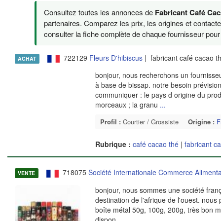
Consultez toutes les annonces de
Fabricant Café Ca
partenaires. Comparez les prix, les origines et contact
consulter la fiche complète de chaque fournisseur pour v
722129
Fleurs D'hibiscus
| fabricant café cacao 
ACHAT
bonjour, nous recherchons un fournisseur
à base de bissap. notre besoin prévisio
communiquer : le pays d origine du produit
morceaux ; la granu
...
Profil :
Courtier / Grossiste
Origine :
F
Rubrique :
café cacao thé
|
fabricant c
718075
Société Internationale Commerce Alimenta
VENTE
bonjour, nous sommes une société françai
destination de l'afrique de l'ouest. nou
boîte métal 50g, 100g, 200g, très bon m
dispon
...