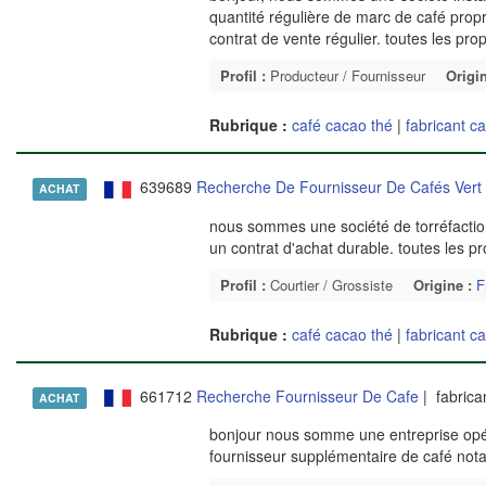
quantité régulière de marc de café prop
contrat de vente régulier. toutes les pro
Profil :
Producteur / Fournisseur
Origin
Rubrique :
café cacao thé
|
fabricant c
639689
Recherche De Fournisseur De Cafés Vert 
ACHAT
nous sommes une société de torréfaction
un contrat d'achat durable. toutes les pr
Profil :
Courtier / Grossiste
Origine :
F
Rubrique :
café cacao thé
|
fabricant c
661712
Recherche Fournisseur De Cafe
| fabrica
ACHAT
bonjour nous somme une entreprise opér
fournisseur supplémentaire de café n