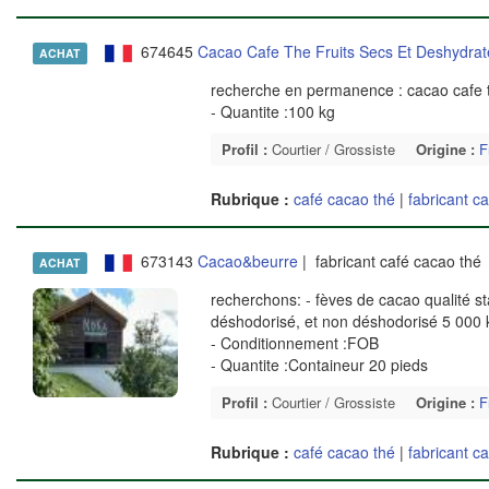
674645
Cacao Cafe The Fruits Secs Et Deshydrat
ACHAT
recherche en permanence : cacao cafe th
- Quantite :100 kg
Profil :
Courtier / Grossiste
Origine :
F
Rubrique :
café cacao thé
|
fabricant c
673143
Cacao&beurre
| fabricant café cacao thé
ACHAT
recherchons: - fèves de cacao qualité s
déshodorisé, et non déshodorisé 5 000 
- Conditionnement :FOB
- Quantite :Containeur 20 pieds
Profil :
Courtier / Grossiste
Origine :
F
Rubrique :
café cacao thé
|
fabricant c