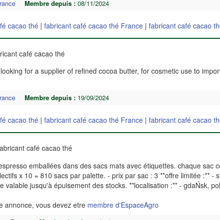
rance
Membre depuis :
08/11/2024
afé cacao thé
|
fabricant café cacao thé France
|
fabricant café cacao t
ricant café cacao thé
oking for a supplier of refined cocoa butter, for cosmetic use to import
rance
Membre depuis :
19/09/2024
afé cacao thé
|
fabricant café cacao thé France
|
fabricant café cacao t
abricant café cacao thé
spresso emballées dans des sacs mats avec étiquettes. chaque sac c
ectifs x 10 = 810 sacs par palette. - prix par sac : 3 **offre limitée :** - 
fre valable jusqu'à épuisement des stocks. **localisation :** - gdaŃsk, p
te annonce, vous devez etre
membre d'EspaceAgro