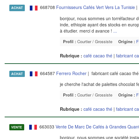
668708
Fournisseurs Cafés Vert Vers La Tunisie
| 
ACHAT
bonjour, nous sommes un torréfacteur de 
inde, ethiopie ayant des stocks en europe
à étudier. merci d avance !
...
Profil :
Courtier / Grossiste
Origine :
F
Rubrique :
café cacao thé
|
fabricant c
664587
Ferrero Rocher
| fabricant café cacao th
ACHAT
je cherche l'achat de palettes chocolat f
Profil :
Courtier / Grossiste
Origine :
F
Rubrique :
café cacao thé
|
fabricant c
663033
Vente De Marc De Cafés à Grandes Quant
VENTE
bonjour, nous sommes une société instal