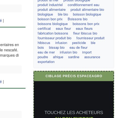
produit industriel
conditionnement eau
produit alimentaire
produit alimentaire bio
biologique
ble bio
boisson biologique
boisson bon prix
Boissons bio
hé
|
boissons biologique
boissons bon prix
certificat
eaux fleur
eaux fleurs
fabrication boissons
fleur ibiscus bio
fournisseur produit bio
fournisseur produit
hibiscus
infusion
pesticide
ble
mentaires en
bois
bissap bio
eau de fleur
le nescafé.
eau de mer
infusion bio
import
s marques di
poudre
afrique
sardine
assurance
exportation
CIBLAGE PRÉCIS ESPACEAGRO
hé
|
TOUCHEZ LES ACHETEURS