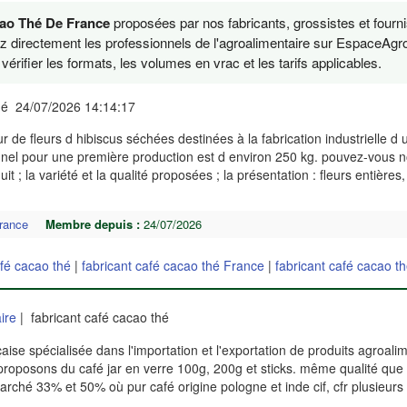
cao Thé De France
proposées par nos fabricants, grossistes et fourn
ez directement les professionnels de l'agroalimentaire sur EspaceAgro
érifier les formats, les volumes en vrac et les tarifs applicables.
thé 24/07/2026 14:14:17
 de fleurs d hibiscus séchées destinées à la fabrication industrielle d
nnel pour une première production est d environ 250 kg. pouvez-vous 
 ; la variété et la qualité proposées ; la présentation : fleurs entières,
rance
Membre depuis :
24/07/2026
afé cacao thé
|
fabricant café cacao thé France
|
fabricant café cacao t
ire
| fabricant café cacao thé
se spécialisée dans l'importation et l'exportation de produits agroali
s proposons du café jar en verre 100g, 200g et sticks. même qualité que 
arché 33% et 50% où pur café origine pologne et inde cif, cfr plusieur