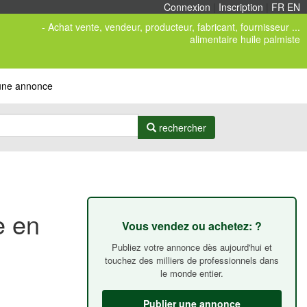
Connexion
|
Inscription
|
FR
/
EN
- Achat vente, vendeur, producteur, fabricant, fournisseur ...
alimentaire huile palmiste
 une annonce
rechercher
e en
Vous vendez ou achetez: ?
Publiez votre annonce dès aujourd'hui et
touchez des milliers de professionnels dans
le monde entier.
Publier une annonce