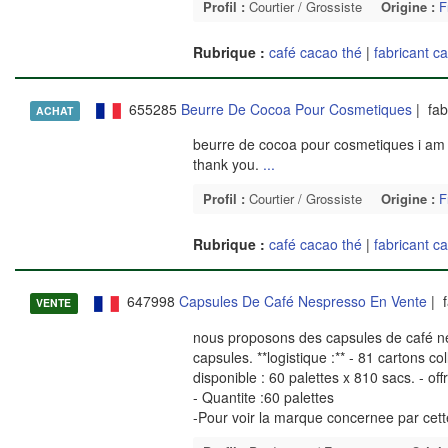
Profil :
Courtier / Grossiste
Origine :
F
Rubrique :
café cacao thé
|
fabricant c
655285
Beurre De Cocoa Pour Cosmetiques
| fab
ACHAT
beurre de cocoa pour cosmetiques i am lo
thank you.
...
Profil :
Courtier / Grossiste
Origine :
F
Rubrique :
café cacao thé
|
fabricant c
647998
Capsules De Café Nespresso En Vente
| f
VENTE
nous proposons des capsules de café ne
capsules. **logistique :** - 81 cartons coll
disponible : 60 palettes x 810 sacs. - of
- Quantite :60 palettes
-Pour voir la marque concernee par cet