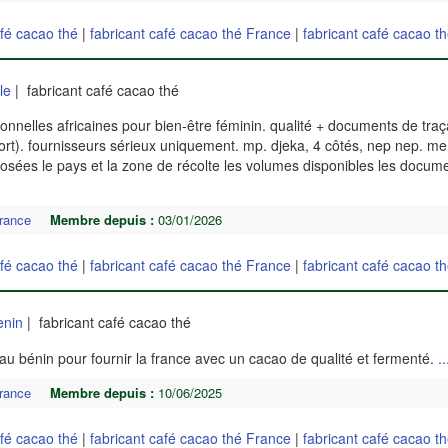
afé cacao thé
|
fabricant café cacao thé France
|
fabricant café cacao t
le
| fabricant café cacao thé
onnelles africaines pour bien-être féminin. qualité + documents de traça
xport). fournisseurs sérieux uniquement. mp. djeka, 4 côtés, nep nep. m
oposées le pays et la zone de récolte les volumes disponibles les docume
rance
Membre depuis :
03/01/2026
afé cacao thé
|
fabricant café cacao thé France
|
fabricant café cacao t
enin
| fabricant café cacao thé
au bénin pour fournir la france avec un cacao de qualité et fermenté.
..
rance
Membre depuis :
10/06/2025
afé cacao thé
|
fabricant café cacao thé France
|
fabricant café cacao t