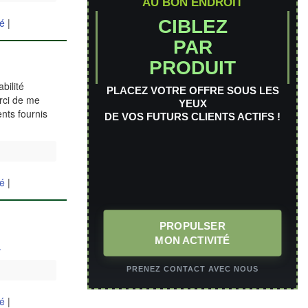
AU BON ENDROIT
CIBLEZ
hé
|
PAR
PRODUIT
bilité
PLACEZ VOTRE OFFRE SOUS LES
erci de me
YEUX
nts fournis
DE VOS FUTURS CLIENTS ACTIFS !
hé
|
PROPULSER
MON ACTIVITÉ
.
PRENEZ CONTACT AVEC NOUS
hé
|