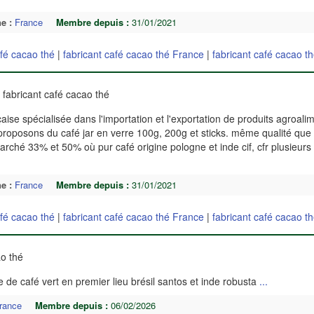
e :
France
Membre depuis :
31/01/2021
afé cacao thé
|
fabricant café cacao thé France
|
fabricant café cacao t
 fabricant café cacao thé
se spécialisée dans l'importation et l'exportation de produits agroali
s proposons du café jar en verre 100g, 200g et sticks. même qualité que 
arché 33% et 50% où pur café origine pologne et inde cif, cfr plusieur
e :
France
Membre depuis :
31/01/2021
afé cacao thé
|
fabricant café cacao thé France
|
fabricant café cacao t
ao thé
e de café vert en premier lieu brésil santos et inde robusta
...
rance
Membre depuis :
06/02/2026