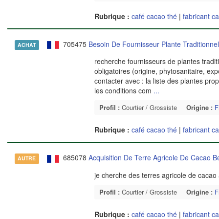
Rubrique :
café cacao thé
|
fabricant c
705475
Besoin De Fournisseur Plante Traditionnel
ACHAT
recherche fournisseurs de plantes traditi
obligatoires (origine, phytosanitaire, e
contacter avec : la liste des plantes pr
les conditions com
...
Profil :
Courtier / Grossiste
Origine :
F
Rubrique :
café cacao thé
|
fabricant c
685078
Acquisition De Terre Agricole De Cacao B
AUTRE
je cherche des terres agricole de cacao 
Profil :
Courtier / Grossiste
Origine :
F
Rubrique :
café cacao thé
|
fabricant c