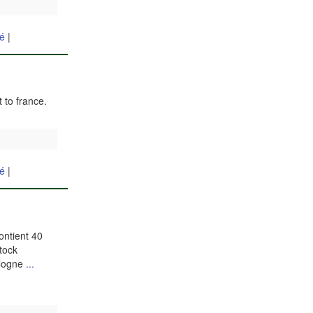
hé
|
 to france.
hé
|
ontient 40
stock
ologne
...