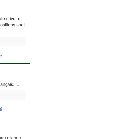
te d ivoire,
ositions sont
hé
|
français.
...
hé
|
 une grande