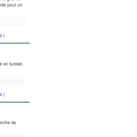
onde pour un
hé
|
 en tunisie.
hé
|
herche de