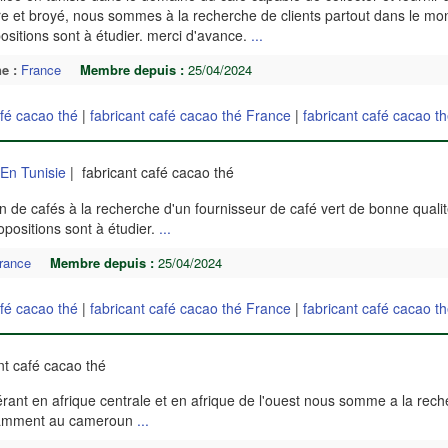
re et broyé, nous sommes à la recherche de clients partout dans le m
positions sont à étudier. merci d'avance.
...
e :
France
Membre depuis :
25/04/2024
afé cacao thé
|
fabricant café cacao thé France
|
fabricant café cacao t
En Tunisie
| fabricant café cacao thé
 de cafés à la recherche d'un fournisseur de café vert de bonne qualité
opositions sont à étudier.
...
rance
Membre depuis :
25/04/2024
afé cacao thé
|
fabricant café cacao thé France
|
fabricant café cacao t
nt café cacao thé
ant en afrique centrale et en afrique de l'ouest nous somme a la rec
otamment au cameroun
...