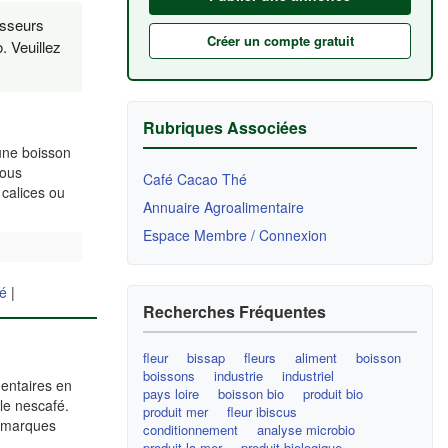
isseurs
Créer un compte gratuit
. Veuillez
Rubriques Associées
 une boisson
nous
Café Cacao Thé
 calices ou
Annuaire Agroalimentaire
Espace Membre / Connexion
hé
|
Recherches Fréquentes
fleur
bissap
fleurs
aliment
boisson
boissons
industrie
industriel
mentaires en
pays loire
boisson bio
produit bio
le nescafé.
produit mer
fleur ibiscus
s marques
conditionnement
analyse microbio
produit la mer
produit biologique