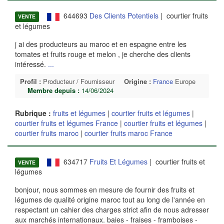
644693
Des Clients Potentiels
| courtier fruits
VENTE
et légumes
j ai des producteurs au maroc et en espagne entre les
tomates et fruits rouge et melon , je cherche des clients
intéressé.
...
Profil :
Producteur / Fournisseur
Origine :
France
Europe
Membre depuis :
14/06/2024
Rubrique :
fruits et légumes
|
courtier fruits et légumes
|
courtier fruits et légumes France
|
courtier fruits et légumes
|
courtier fruits maroc
|
courtier fruits maroc France
634717
Fruits Et Légumes
| courtier fruits et
VENTE
légumes
bonjour, nous sommes en mesure de fournir des fruits et
légumes de qualité origine maroc tout au long de l'année en
respectant un cahier des charges strict afin de nous adresser
aux marchés internationaux. baies - fraises - framboises -