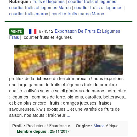
Rubrique :
fruits et légumes
|
courtier fruits et légumes
|
courtier fruits et légumes Maroc
|
courtier fruits et légumes
|
courtier fruits maroc
|
courtier fruits maroc Maroc
674312
Exportation De Fruits Et Légumes
VENTE
Frais
| courtier fruits et légumes
profitez de la richesse du terroir marocain ! nous exportons
une large gamme de fruits et légumes frais de première
qualité, cultivés sous le soleil généreux du maroc. notre offre
: légumes : pommes de terre, oignons, carottes, betteraves...
et bien plus encore ! fruits : oranges juteuses, fraises
savoureuses, kiwis exotiques... et une variété de fruits de
saison. nos atouts : fraîcheur
...
Profil :
Producteur / Fournisseur
Origine :
Maroc
Afrique
Membre depuis :
25/11/2017