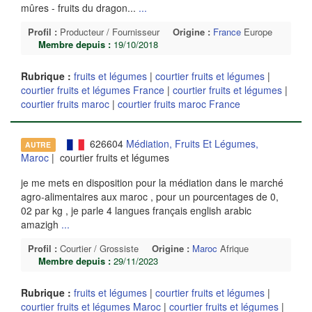
mûres - fruits du dragon...
...
Profil :
Producteur / Fournisseur
Origine :
France
Europe
Membre depuis :
19/10/2018
Rubrique :
fruits et légumes
|
courtier fruits et légumes
|
courtier fruits et légumes France
|
courtier fruits et légumes
|
courtier fruits maroc
|
courtier fruits maroc France
626604
Médiation, Fruits Et Légumes,
AUTRE
Maroc
| courtier fruits et légumes
je me mets en disposition pour la médiation dans le marché
agro-alimentaires aux maroc , pour un pourcentages de 0,
02 par kg , je parle 4 langues français english arabic
amazigh
...
Profil :
Courtier / Grossiste
Origine :
Maroc
Afrique
Membre depuis :
29/11/2023
Rubrique :
fruits et légumes
|
courtier fruits et légumes
|
courtier fruits et légumes Maroc
|
courtier fruits et légumes
|