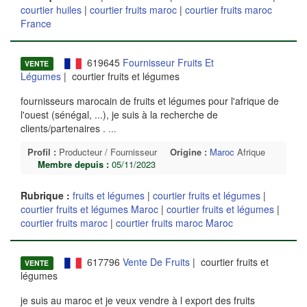
courtier huiles
|
courtier fruits maroc
|
courtier fruits maroc
France
619645
Fournisseur Fruits Et
VENTE
Légumes
| courtier fruits et légumes
fournisseurs marocain de fruits et légumes pour l'afrique de
l'ouest (sénégal, ...), je suis à la recherche de
clients/partenaires .
...
Profil :
Producteur / Fournisseur
Origine :
Maroc
Afrique
Membre depuis :
05/11/2023
Rubrique :
fruits et légumes
|
courtier fruits et légumes
|
courtier fruits et légumes Maroc
|
courtier fruits et légumes
|
courtier fruits maroc
|
courtier fruits maroc Maroc
617796
Vente De Fruits
| courtier fruits et
VENTE
légumes
je suis au maroc et je veux vendre à l export des fruits