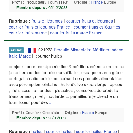
Profil :
Producteur / Fournisseur
Origine :
France
Europe
Membre depuis :
05/12/2023
Rubrique :
fruits et légumes
|
courtier fruits et légumes
|
courtier fruits et légumes France
|
courtier fruits et légumes
|
courtier fruits maroc
|
courtier fruits maroc France
621273
Produits Alimentaire Méditerannéens
ACHAT
Italie Maroc
| courtier huiles
bonjour , pour une épicerie fine & méditerranéenne en france
je recherche des fournisseurs d'italie , espagne maroc grèce
portugal croatie tunisie concernant des produits alimentaires
avec péremption lointaine : huile d'olive extra vierge , épices
, fruits secs , amandes , pistaches , conserves de produits
transformés , miel , moutarde ... par ailleurs je cherche un
fournisseur pour des
...
Profil :
Courtier / Grossiste
Origine :
France
Europe
Membre depuis :
26/06/2023
Rubrique :
huiles
|
courtier huiles
|
courtier huiles France
|