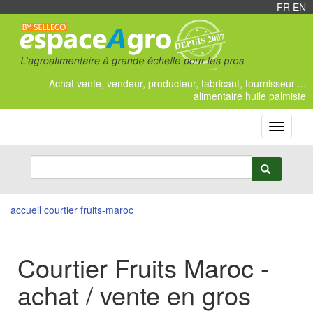
FR
/
EN
- Achat vente, vendeur, producteur, fabricant, fournisseur ...
alimentaire huile palmiste
Toggle
navigati
accueil
courtier fruits-maroc
Courtier Fruits Maroc -
achat / vente en gros