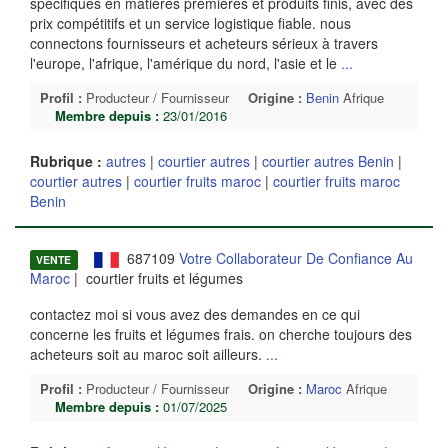
spécifiques en matières premières et produits finis, avec des
prix compétitifs et un service logistique fiable. nous
connectons fournisseurs et acheteurs sérieux à travers
l'europe, l'afrique, l'amérique du nord, l'asie et le
...
Profil :
Producteur / Fournisseur
Origine :
Benin
Afrique
Membre depuis :
23/01/2016
Rubrique :
autres
|
courtier autres
|
courtier autres Benin
|
courtier autres
|
courtier fruits maroc
|
courtier fruits maroc
Benin
687109
Votre Collaborateur De Confiance Au
VENTE
Maroc
| courtier fruits et légumes
contactez moi si vous avez des demandes en ce qui
concerne les fruits et légumes frais. on cherche toujours des
acheteurs soit au maroc soit ailleurs.
...
Profil :
Producteur / Fournisseur
Origine :
Maroc
Afrique
Membre depuis :
01/07/2025