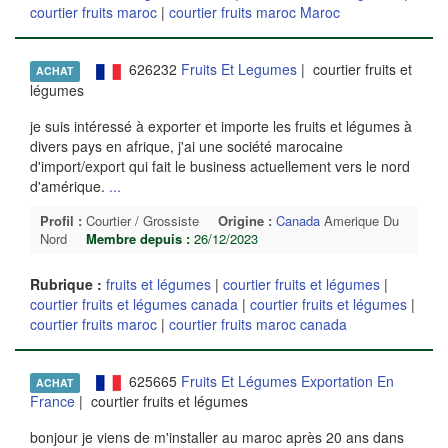
courtier fruits maroc
|
courtier fruits maroc Maroc
626232
Fruits Et Legumes
| courtier fruits et
ACHAT
légumes
je suis intéressé à exporter et importe les fruits et légumes à
divers pays en afrique, j'ai une société marocaine
d'import/export qui fait le business actuellement vers le nord
d'amérique.
...
Profil :
Courtier / Grossiste
Origine :
Canada
Amerique Du
Nord
Membre depuis :
26/12/2023
Rubrique :
fruits et légumes
|
courtier fruits et légumes
|
courtier fruits et légumes canada
|
courtier fruits et légumes
|
courtier fruits maroc
|
courtier fruits maroc canada
625665
Fruits Et Légumes Exportation En
ACHAT
France
| courtier fruits et légumes
bonjour je viens de m'installer au maroc après 20 ans dans