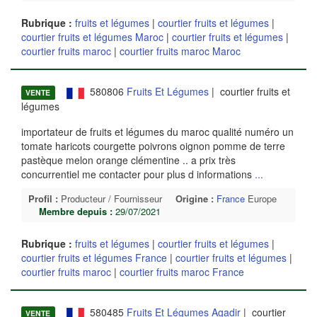
Rubrique :
fruits et légumes
|
courtier fruits et légumes
|
courtier fruits et légumes Maroc
|
courtier fruits et légumes
|
courtier fruits maroc
|
courtier fruits maroc Maroc
580806
Fruits Et Légumes
| courtier fruits et
VENTE
légumes
importateur de fruits et légumes du maroc qualité numéro un
tomate haricots courgette poivrons oignon pomme de terre
pastèque melon orange clémentine .. a prix très
concurrentiel me contacter pour plus d informations
...
Profil :
Producteur / Fournisseur
Origine :
France
Europe
Membre depuis :
29/07/2021
Rubrique :
fruits et légumes
|
courtier fruits et légumes
|
courtier fruits et légumes France
|
courtier fruits et légumes
|
courtier fruits maroc
|
courtier fruits maroc France
580485
Fruits Et Légumes Agadir
| courtier
VENTE