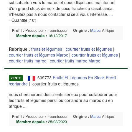
subsaharien vers le maroc et nous disposons maintenant
d'un grand stock de noix de coco fraîches à casablanca.
n'hésitez pas à nous contacter si cela vous intéresse.
...
- Quantite :10t
Profil :
Producteur / Fournisseur
Origine :
Maroc
Afrique
Membre depuis :
16/12/2017
Rubrique :
fruits et légumes
|
courtier fruits et légumes
|
courtier fruits et légumes Maroc
|
courtier fruits et légumes
|
courtier fruits maroc
|
courtier fruits maroc Maroc
609773
Fruits Et Légumes En Stock Persil
VENTE
/coriandre
| courtier fruits et légumes
nous chercherons des clients sérieux pour collaborer pour
les fruits et légumes persil ou coriandre au maroc ou en
afrique
...
Profil :
Producteur / Fournisseur
Origine :
Maroc
Afrique
Membre depuis :
25/08/2023