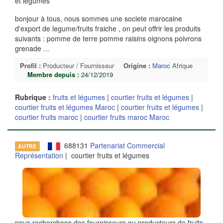
et légumes
bonjour à tous, nous sommes une societe marocaine
d'export de legume/fruits fraiche , on peut offrir les produits
suivants : pomme de terre pomme raisins oignons poivrons
grenade
...
Profil :
Producteur / Fournisseur
Origine :
Maroc
Afrique
Membre depuis :
24/12/2019
Rubrique :
fruits et légumes
|
courtier fruits et légumes
|
courtier fruits et légumes Maroc
|
courtier fruits et légumes
|
courtier fruits maroc
|
courtier fruits maroc Maroc
688131
Partenariat Commercial
AUTRE
Représentation
| courtier fruits et légumes
nous recherchons des fournisseurs ou producteurs de fruits