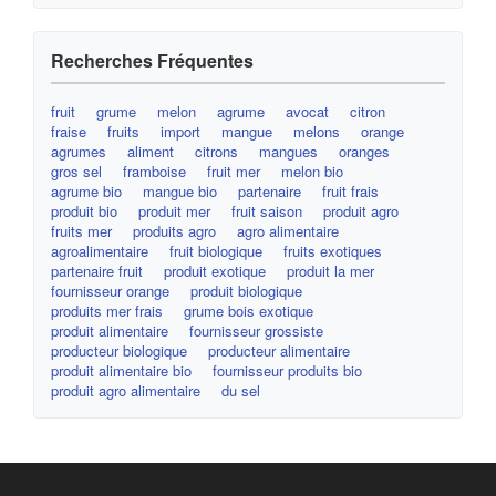
Recherches Fréquentes
fruit
grume
melon
agrume
avocat
citron
fraise
fruits
import
mangue
melons
orange
agrumes
aliment
citrons
mangues
oranges
gros sel
framboise
fruit mer
melon bio
agrume bio
mangue bio
partenaire
fruit frais
produit bio
produit mer
fruit saison
produit agro
fruits mer
produits agro
agro alimentaire
agroalimentaire
fruit biologique
fruits exotiques
partenaire fruit
produit exotique
produit la mer
fournisseur orange
produit biologique
produits mer frais
grume bois exotique
produit alimentaire
fournisseur grossiste
producteur biologique
producteur alimentaire
produit alimentaire bio
fournisseur produits bio
produit agro alimentaire
du sel