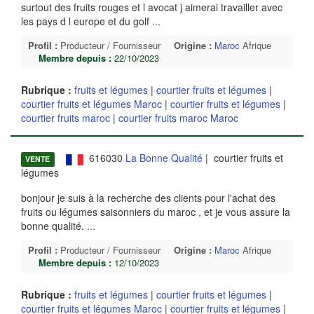
surtout des fruits rouges et l avocat j aimerai travailler avec
les pays d l europe et du golf
...
Profil :
Producteur / Fournisseur
Origine :
Maroc
Afrique
Membre depuis :
22/10/2023
Rubrique :
fruits et légumes
|
courtier fruits et légumes
|
courtier fruits et légumes Maroc
|
courtier fruits et légumes
|
courtier fruits maroc
|
courtier fruits maroc Maroc
616030
La Bonne Qualité
| courtier fruits et
VENTE
légumes
bonjour je suis à la recherche des clients pour l'achat des
fruits ou légumes saisonniers du maroc , et je vous assure la
bonne qualité.
...
Profil :
Producteur / Fournisseur
Origine :
Maroc
Afrique
Membre depuis :
12/10/2023
Rubrique :
fruits et légumes
|
courtier fruits et légumes
|
courtier fruits et légumes Maroc
|
courtier fruits et légumes
|