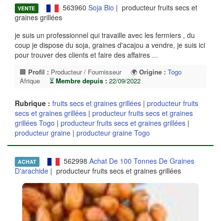
563960
Soja Bio
| producteur fruits secs et
VENTE
graines grillées
je suis un professionnel qui travaille avec les fermiers , du
coup je dispose du soja, graines d'acajou a vendre, je suis ici
pour trouver des clients et faire des affaires
...
🏢
Profil :
Producteur / Fournisseur
🌍
Origine :
Togo
Afrique
⏳
Membre depuis :
22/09/2022
Rubrique :
fruits secs et graines grillées
|
producteur fruits
secs et graines grillées
|
producteur fruits secs et graines
grillées Togo
|
producteur fruits secs et graines grillées
|
producteur graine
|
producteur graine Togo
562998
Achat De 100 Tonnes De Graines
ACHAT
D'arachide
| producteur fruits secs et graines grillées