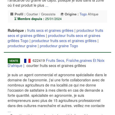
l'anacarde ou graine de cajou. puisque je suis dans la zone
où il est produit le plus
...
🏢
Profil :
Courtier / Grossiste
🌍
Origine :
Togo
Afrique
⏳
Membre depuis :
25/01/2024
Rubrique :
fruits secs et graines grillées
|
producteur fruits
secs et graines grillées
|
producteur fruits secs et graines
grillées Togo
|
producteur fruits secs et graines grillées
|
producteur graine
|
producteur graine Togo
622419
Fruits Secs, Fraîche,graines Et Noix
VENTE
D'afrique
| courtier fruits secs et graines grillées
je suis un agent commercial et agronome spécialisée dans le
domaine de l'agronomie. j'ai une forte collaboration avec de
nombreux agriculteurs de ma localité.ce qui me donne
l'occasion de satisfaire à mes clients en cas de demande a
forte quantité. spécialiste en agronomie, je suis
entrepreneurs avec plus de 15 agriculteurs professionnel
dans des cultures marechaîre et autres. veillez me contacte
...