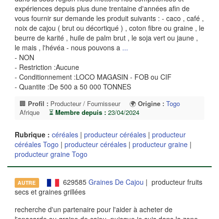
expériences depuis plus dune trentaine d'années afin de
vous fournir sur demande les produit suivants : - caco , café ,
noix de cajou ( brut ou décortiqué ) , coton fibre ou graine , le
beurre de karité , huile de palm brut , le soja vert ou jaune ,
le mais , l'hévéa - nous pouvons a
...
- NON
- Restriction :Aucune
- Conditionnement :LOCO MAGASIN - FOB ou CIF
- Quantite :De 500 a 50 000 TONNES
🏢
Profil :
Producteur / Fournisseur
🌍
Origine :
Togo
Afrique
⏳
Membre depuis :
23/04/2024
Rubrique :
céréales
|
producteur céréales
|
producteur
céréales Togo
|
producteur céréales
|
producteur graine
|
producteur graine Togo
629585
Graines De Cajou
| producteur fruits
AUTRE
secs et graines grillées
recherche d'un partenaire pour l'aider à acheter de