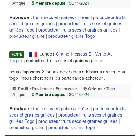
Afrique
⏳
Membre depuis :
30/11/2024
Rubrique :
fruits secs et graines grillées
|
producteur fruits
secs et graines grillées
|
producteur fruits secs et graines
grillées Togo
|
producteur fruits secs et graines grillées
|
producteur graine
|
producteur graine Togo
664881
Graine Hibiscus En Vente Au
VENTE
Togo
| producteur fruits secs et graines grillées
nous disposons 2 tonnes de graines d hibiscus en vente au
togo , nous cherchons les partenaires acheteur
...
🏢
Profil :
Producteur / Fournisseur
🌍
Origine :
Togo
Afrique
⏳
Membre depuis :
30/11/2024
Rubrique :
fruits secs et graines grillées
|
producteur fruits
secs et graines grillées
|
producteur fruits secs et graines
grillées Togo
|
producteur fruits secs et graines grillées
|
producteur graine
|
producteur graine Togo