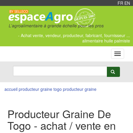
FR
/
EN
- Achat vente, vendeur, producteur, fabricant, fournisseur ...
alimentaire huile palmiste
Toggle
navigati
accueil
producteur graine
togo producteur graine
Producteur Graine De
Togo - achat / vente en