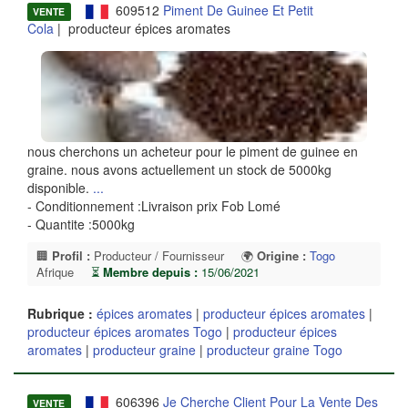
609512
Piment De Guinee Et Petit
VENTE
Cola
| producteur épices aromates
nous cherchons un acheteur pour le piment de guinee en
graine. nous avons actuellement un stock de 5000kg
disponible.
...
- Conditionnement :Livraison prix Fob Lomé
- Quantite :5000kg
🏢
Profil :
Producteur / Fournisseur
🌍
Origine :
Togo
Afrique
⏳
Membre depuis :
15/06/2021
Rubrique :
épices aromates
|
producteur épices aromates
|
producteur épices aromates Togo
|
producteur épices
aromates
|
producteur graine
|
producteur graine Togo
606396
Je Cherche Client Pour La Vente Des
VENTE