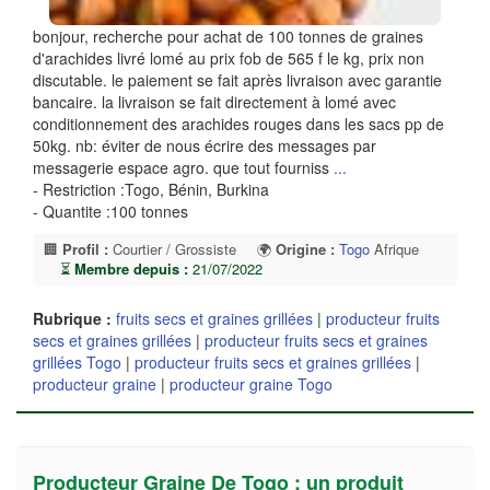
bonjour, recherche pour achat de 100 tonnes de graines
d'arachides livré lomé au prix fob de 565 f le kg, prix non
discutable. le paiement se fait après livraison avec garantie
bancaire. la livraison se fait directement à lomé avec
conditionnement des arachides rouges dans les sacs pp de
50kg. nb: éviter de nous écrire des messages par
messagerie espace agro. que tout fourniss
...
- Restriction :Togo, Bénin, Burkina
- Quantite :100 tonnes
🏢
Profil :
Courtier / Grossiste
🌍
Origine :
Togo
Afrique
⏳
Membre depuis :
21/07/2022
Rubrique :
fruits secs et graines grillées
|
producteur fruits
secs et graines grillées
|
producteur fruits secs et graines
grillées Togo
|
producteur fruits secs et graines grillées
|
producteur graine
|
producteur graine Togo
Producteur Graine De Togo : un produit