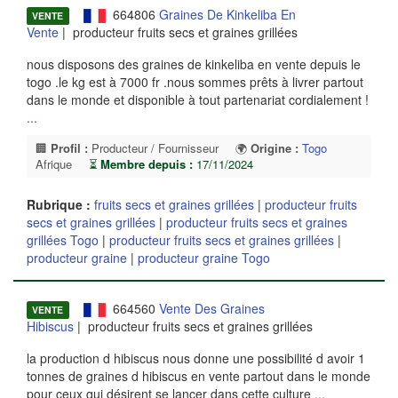
664806
Graines De Kinkeliba En
VENTE
Vente
| producteur fruits secs et graines grillées
nous disposons des graines de kinkeliba en vente depuis le
togo .le kg est à 7000 fr .nous sommes prêts à livrer partout
dans le monde et disponible à tout partenariat cordialement !
...
🏢
Profil :
Producteur / Fournisseur
🌍
Origine :
Togo
Afrique
⏳
Membre depuis :
17/11/2024
Rubrique :
fruits secs et graines grillées
|
producteur fruits
secs et graines grillées
|
producteur fruits secs et graines
grillées Togo
|
producteur fruits secs et graines grillées
|
producteur graine
|
producteur graine Togo
664560
Vente Des Graines
VENTE
Hibiscus
| producteur fruits secs et graines grillées
la production d hibiscus nous donne une possibilité d avoir 1
tonnes de graines d hibiscus en vente partout dans le monde
pour ceux qui désirent se lancer dans cette culture
...