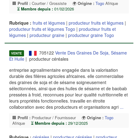
🏢
Profil :
Courtier / Grossiste
🌍
Origine :
Togo
Afrique
⏳
Membre depuis :
01/02/2026
Rubrique :
fruits et légumes
|
producteur fruits et légumes
|
producteur fruits et légumes Togo
|
producteur fruits et
légumes
|
producteur graine
|
producteur graine Togo
705122
Vente Des Graines De Soja, Sésame
VENTE
Et Huile
| producteur céréales
entreprise agroalimentaire engagée dans la valorisation
durable des filières agricoles africaines. elle commercialise
des graines de soja et de sésame soigneusement
sélectionnées, ainsi que des huiles de sésame et de baobab
pressées à froid, reconnues pour leur qualité nutritionnelle et
leurs propriétés fonctionnelles. travaille en étroite
collaboration avec des producteurs et organisations agri
...
🏢
Profil :
Producteur / Fournisseur
🌍
Origine :
Togo
Afrique
⏳
Membre depuis :
29/12/2025
Rubrique :
céréales
|
producteur céréales
|
producteur