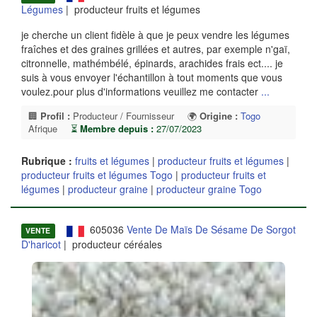
Légumes
| producteur fruits et légumes
je cherche un client fidèle à que je peux vendre les légumes
fraîches et des graines grillées et autres, par exemple n'gaï,
citronnelle, mathémbélé, épinards, arachides frais ect.... je
suis à vous envoyer l'échantillon à tout moments que vous
voulez.pour plus d'informations veuillez me contacter
...
🏢
Profil :
Producteur / Fournisseur
🌍
Origine :
Togo
Afrique
⏳
Membre depuis :
27/07/2023
Rubrique :
fruits et légumes
|
producteur fruits et légumes
|
producteur fruits et légumes Togo
|
producteur fruits et
légumes
|
producteur graine
|
producteur graine Togo
605036
Vente De Maïs De Sésame De Sorgot
VENTE
D'haricot
| producteur céréales