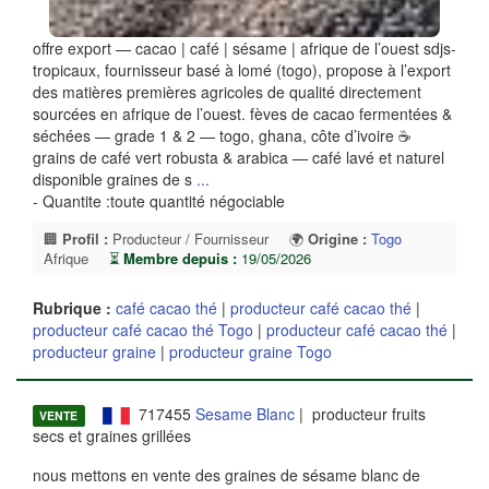
offre export — cacao | café | sésame | afrique de l’ouest sdjs-
tropicaux, fournisseur basé à lomé (togo), propose à l’export
des matières premières agricoles de qualité directement
sourcées en afrique de l’ouest. fèves de cacao fermentées &
séchées — grade 1 & 2 — togo, ghana, côte d’ivoire ☕
grains de café vert robusta & arabica — café lavé et naturel
disponible graines de s
...
- Quantite :toute quantité négociable
🏢
Profil :
Producteur / Fournisseur
🌍
Origine :
Togo
Afrique
⏳
Membre depuis :
19/05/2026
Rubrique :
café cacao thé
|
producteur café cacao thé
|
producteur café cacao thé Togo
|
producteur café cacao thé
|
producteur graine
|
producteur graine Togo
717455
Sesame Blanc
| producteur fruits
VENTE
secs et graines grillées
nous mettons en vente des graines de sésame blanc de