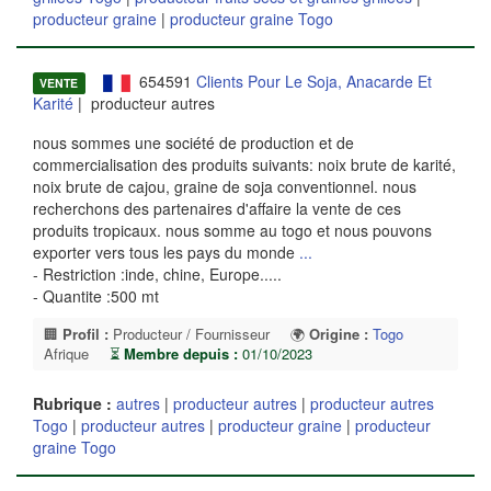
producteur graine
|
producteur graine Togo
654591
Clients Pour Le Soja, Anacarde Et
VENTE
Karité
| producteur autres
nous sommes une société de production et de
commercialisation des produits suivants: noix brute de karité,
noix brute de cajou, graine de soja conventionnel. nous
recherchons des partenaires d'affaire la vente de ces
produits tropicaux. nous somme au togo et nous pouvons
exporter vers tous les pays du monde
...
- Restriction :inde, chine, Europe.....
- Quantite :500 mt
🏢
Profil :
Producteur / Fournisseur
🌍
Origine :
Togo
Afrique
⏳
Membre depuis :
01/10/2023
Rubrique :
autres
|
producteur autres
|
producteur autres
Togo
|
producteur autres
|
producteur graine
|
producteur
graine Togo