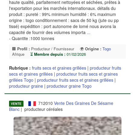
haute qualité, parfaitement nettoyées et séchées, prêtes à
l'exportation pour les marchés internationaux. détails du
produit : pureté : 99% minimum humidité : 6% maximum
origine : togo conditionnement : sacs de 50 kg (jute ou pp
tissé) expédition : port autonome de lomé nous avons la
capacité de fournir des volumes importa
...
- Quantite :1000 tonnes
🏢
Profil :
Producteur / Fournisseur
🌍
Origine :
Togo
Afrique
⏳
Membre depuis :
01/02/2026
Rubrique :
fruits secs et graines grillées
|
producteur fruits
secs et graines grillées
|
producteur fruits secs et graines
grillées Togo
|
producteur fruits secs et graines grillées
|
producteur graine
|
producteur graine Togo
712010
Vente Des Graines De Sésame
VENTE
Blanc
| producteur céréales