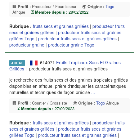
🏢
Profil :
Producteur / Fournisseur
🌍
Origine :
Togo
Afrique
⏳
Membre depuis :
28/02/2022
Rubrique :
fruits secs et graines grillées
|
producteur fruits
secs et graines grillées
|
producteur fruits secs et graines
grillées Togo
|
producteur fruits secs et graines grillées
|
producteur graine
|
producteur graine Togo
614071
Fruits Tropicaux Secs Et Graines
ACHAT
Grillées
| producteur fruits secs et graines grillées
je recherche des fruits secs et des graines tropicales grillées
disponibles en afrique. prière d'indiquer les caractéristiques
naturelles et techniques de façon précise
...
🏢
Profil :
Courtier / Grossiste
🌍
Origine :
Togo
Afrique
⏳
Membre depuis :
27/09/2023
Rubrique :
fruits secs et graines grillées
|
producteur fruits
secs et graines grillées
|
producteur fruits secs et graines
grillées Togo
|
producteur fruits secs et graines grillées
|