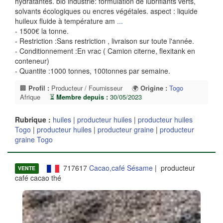
hydratantes. bio industrie: formulation de lubrifiants verts,
solvants écologiques ou encres végétales. aspect : liquide
huileux fluide à température am
...
- 1500€ la tonne.
- Restriction :Sans restriction , livraison sur toute l'année.
- Conditionnement :En vrac ( Camion citerne, flexitank en
conteneur)
- Quantite :1000 tonnes, 100tonnes par semaine.
🏢
Profil :
Producteur / Fournisseur
🌍
Origine :
Togo
Afrique
⏳
Membre depuis :
30/05/2023
Rubrique :
huiles
|
producteur huiles
|
producteur huiles
Togo
|
producteur huiles
|
producteur graine
|
producteur
graine Togo
717617
Cacao,café Sésame
| producteur
VENTE
café cacao thé