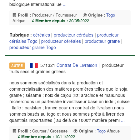
biologique international ue
...
🏢
Profil :
Producteur / Fournisseur
🌍
Origine :
Togo
Afrique
⏳
Membre depuis :
30/05/2022
Rubrique :
céréales
|
producteur céréales
|
producteur
céréales Togo
|
producteur céréales
|
producteur graine
|
producteur graine Togo
571321
Contrat De Livraison
| producteur
AUTRE
fruits secs et graines grillées
nous sommes spécialisés dans la production et
commercialisation des matières premières telles que le soja
graine ; sésame ; noix de cajou ;riz; arachide et maïs.nous
recherchons un partenaire investisseur basé en inde ; suisse
; italie ; pakistan ; france pour un contrat de livraison.nous
sommes basés au togo et nous sommes prêts à livrer des
quantités importantes ( au delà de 1000t/ matière premi
...
🏢
Profil :
Courtier / Grossiste
🌍
Origine :
Togo
Afrique
⏳
Membre depuis :
10/11/2022