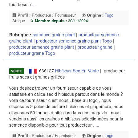
tout besoin
...
🏢
Profil :
Producteur / Fournisseur
🌍
Origine :
Togo
Afrique
⏳
Membre depuis :
30/11/2024
Rubrique :
semence graine plant
|
producteur semence
graine plant
|
producteur semence graine plant Togo
|
producteur semence graine plant
|
producteur graine
|
producteur graine Togo
666127
Hibiscus Sec En Vente
| producteur
VENTE
fruits secs et graines grillées
vous desirez trouver un fournisseur capable de vous
satisfaire en calice sec d hibiscus partout dans le monde ?
voila ce fournisseur c est nous . basé au togo , nous
disposons 2 pôles de culture l hibiscus et gingembre, nous
disposons 50 tonnes d hibiscus dans nos magazin . nous
vendons aussi les graines d hibiscus sélectionnées pour la
semence disponible pour tout produceteur .
...
🏢
Profil :
Producteur / Fournisseur
🌍
Origine :
Togo