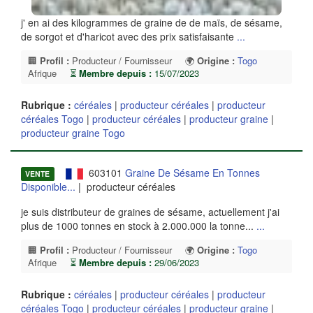
j' en ai des kilogrammes de graine de de maïs, de sésame,
de sorgot et d'haricot avec des prix satisfaisante
...
🏢
Profil :
Producteur / Fournisseur
🌍
Origine :
Togo
Afrique
⏳
Membre depuis :
15/07/2023
Rubrique :
céréales
|
producteur céréales
|
producteur
céréales Togo
|
producteur céréales
|
producteur graine
|
producteur graine Togo
603101
Graine De Sésame En Tonnes
VENTE
Disponible...
| producteur céréales
je suis distributeur de graines de sésame, actuellement j'ai
plus de 1000 tonnes en stock à 2.000.000 la tonne...
...
🏢
Profil :
Producteur / Fournisseur
🌍
Origine :
Togo
Afrique
⏳
Membre depuis :
29/06/2023
Rubrique :
céréales
|
producteur céréales
|
producteur
céréales Togo
|
producteur céréales
|
producteur graine
|