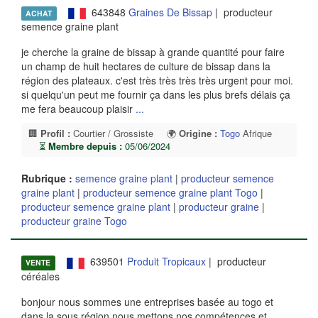
643848
Graines De Bissap
| producteur
ACHAT
semence graine plant
je cherche la graine de bissap à grande quantité pour faire
un champ de huit hectares de culture de bissap dans la
région des plateaux. c'est très très très très urgent pour moi.
si quelqu'un peut me fournir ça dans les plus brefs délais ça
me fera beaucoup plaisir
...
🏢
Profil :
Courtier / Grossiste
🌍
Origine :
Togo
Afrique
⏳
Membre depuis :
05/06/2024
Rubrique :
semence graine plant
|
producteur semence
graine plant
|
producteur semence graine plant Togo
|
producteur semence graine plant
|
producteur graine
|
producteur graine Togo
639501
Produit Tropicaux
| producteur
VENTE
céréales
bonjour nous sommes une entreprises basée au togo et
dans la sous région nous mettons nos compétences et