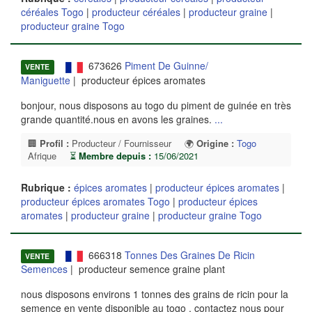
céréales Togo
|
producteur céréales
|
producteur graine
|
producteur graine Togo
673626
Piment De Guinne/
VENTE
Maniguette
| producteur épices aromates
bonjour, nous disposons au togo du piment de guinée en très
grande quantité.nous en avons les graines.
...
🏢
Profil :
Producteur / Fournisseur
🌍
Origine :
Togo
Afrique
⏳
Membre depuis :
15/06/2021
Rubrique :
épices aromates
|
producteur épices aromates
|
producteur épices aromates Togo
|
producteur épices
aromates
|
producteur graine
|
producteur graine Togo
666318
Tonnes Des Graines De Ricin
VENTE
Semences
| producteur semence graine plant
nous disposons environs 1 tonnes des grains de ricin pour la
semence en vente disponible au togo . contactez nous pour