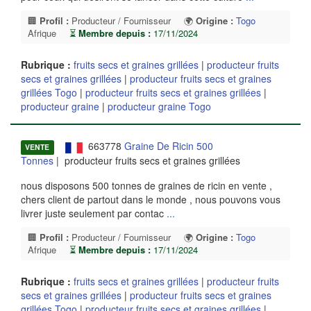
🏢
Profil :
Producteur / Fournisseur
🌍
Origine :
Togo
Afrique
⏳
Membre depuis :
17/11/2024
Rubrique :
fruits secs et graines grillées
|
producteur fruits
secs et graines grillées
|
producteur fruits secs et graines
grillées Togo
|
producteur fruits secs et graines grillées
|
producteur graine
|
producteur graine Togo
663778
Graine De Ricin 500
VENTE
Tonnes
| producteur fruits secs et graines grillées
nous disposons 500 tonnes de graines de ricin en vente ,
chers client de partout dans le monde , nous pouvons vous
livrer juste seulement par contac
...
🏢
Profil :
Producteur / Fournisseur
🌍
Origine :
Togo
Afrique
⏳
Membre depuis :
17/11/2024
Rubrique :
fruits secs et graines grillées
|
producteur fruits
secs et graines grillées
|
producteur fruits secs et graines
grillées Togo
|
producteur fruits secs et graines grillées
|