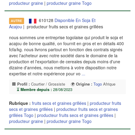
producteur graine
|
producteur graine Togo
610128
Disponible En Soja Et
AUTRE
Acajou
| producteur fruits secs et graines grillées
nous sommes une entreprise togolaise qui produit le soja et
acajou de bonne qualité, on fournit en gros et en détails 400
fcfa/kg. nous livrons partout en fonction des contrats signés
avec l'acheteur avec notre société dans le domaine de la
production et l'exportation de cereales depuis moins d'une
dizaine d'années, nous mettons à votre disposition notre
expertise et notre expérience pour vo
...
🏢
Profil :
Courtier / Grossiste
🌍
Origine :
Togo
Afrique
⏳
Membre depuis :
28/08/2023
Rubrique :
fruits secs et graines grillées
|
producteur fruits
secs et graines grillées
|
producteur fruits secs et graines
grillées Togo
|
producteur fruits secs et graines grillées
|
producteur graine
|
producteur graine Togo