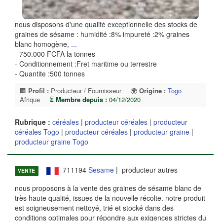
nous disposons d'une qualité exceptionnelle des stocks de
graines de sésame : humidité :8% impureté :2% graines
blanc homogène,
...
- 750.000 FCFA la tonnes
- Conditionnement :Fret maritime ou terrestre
- Quantite :500 tonnes
🏢
Profil :
Producteur / Fournisseur
🌍
Origine :
Togo
Afrique
⏳
Membre depuis :
04/12/2020
Rubrique :
céréales
|
producteur céréales
|
producteur
céréales Togo
|
producteur céréales
|
producteur graine
|
producteur graine Togo
711194
Sesame
| producteur autres
VENTE
nous proposons à la vente des graines de sésame blanc de
très haute qualité, issues de la nouvelle récolte. notre produit
est soigneusement nettoyé, trié et stocké dans des
conditions optimales pour répondre aux exigences strictes du