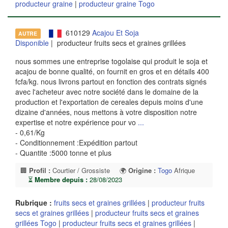
producteur graine
|
producteur graine Togo
610129
Acajou Et Soja
AUTRE
Disponible
| producteur fruits secs et graines grillées
nous sommes une entreprise togolaise qui produit le soja et
acajou de bonne qualité, on fournit en gros et en détails 400
fcfa/kg. nous livrons partout en fonction des contrats signés
avec l'acheteur avec notre société dans le domaine de la
production et l'exportation de cereales depuis moins d'une
dizaine d'années, nous mettons à votre disposition notre
expertise et notre expérience pour vo
...
- 0,61/Kg
- Conditionnement :Expédition partout
- Quantite :5000 tonne et plus
🏢
Profil :
Courtier / Grossiste
🌍
Origine :
Togo
Afrique
⏳
Membre depuis :
28/08/2023
Rubrique :
fruits secs et graines grillées
|
producteur fruits
secs et graines grillées
|
producteur fruits secs et graines
grillées Togo
|
producteur fruits secs et graines grillées
|