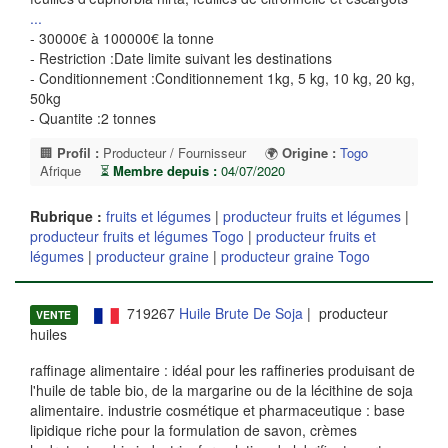
...
- 30000€ à 100000€ la tonne
- Restriction :Date limite suivant les destinations
- Conditionnement :Conditionnement 1kg, 5 kg, 10 kg, 20 kg,
50kg
- Quantite :2 tonnes
🏢
Profil :
Producteur / Fournisseur
🌍
Origine :
Togo
Afrique
⏳
Membre depuis :
04/07/2020
Rubrique :
fruits et légumes
|
producteur fruits et légumes
|
producteur fruits et légumes Togo
|
producteur fruits et
légumes
|
producteur graine
|
producteur graine Togo
719267
Huile Brute De Soja
| producteur
VENTE
huiles
raffinage alimentaire : idéal pour les raffineries produisant de
l'huile de table bio, de la margarine ou de la lécithine de soja
alimentaire. industrie cosmétique et pharmaceutique : base
lipidique riche pour la formulation de savon, crèmes