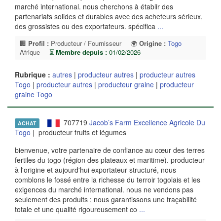
marché international. nous cherchons à établir des
partenariats solides et durables avec des acheteurs sérieux,
des grossistes ou des exportateurs. spécifica
...
🏢
Profil :
Producteur / Fournisseur
🌍
Origine :
Togo
Afrique
⏳
Membre depuis :
01/02/2026
Rubrique :
autres
|
producteur autres
|
producteur autres
Togo
|
producteur autres
|
producteur graine
|
producteur
graine Togo
707719
Jacob’s Farm Excellence Agricole Du
ACHAT
Togo
| producteur fruits et légumes
bienvenue, votre partenaire de confiance au cœur des terres
fertiles du togo (région des plateaux et maritime). producteur
à l'origine et aujourd'hui exportateur structuré, nous
comblons le fossé entre la richesse du terroir togolais et les
exigences du marché international. nous ne vendons pas
seulement des produits ; nous garantissons une traçabilité
totale et une qualité rigoureusement co
...