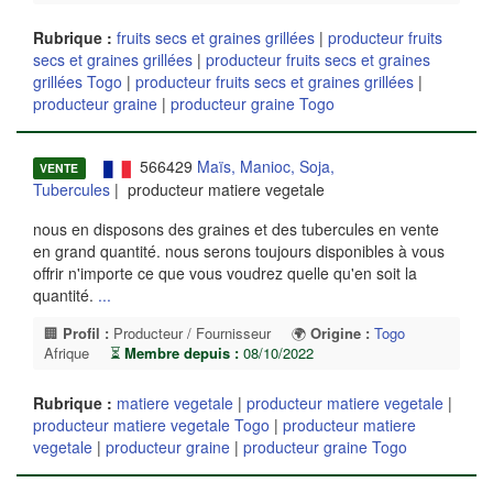
Rubrique :
fruits secs et graines grillées
|
producteur fruits
secs et graines grillées
|
producteur fruits secs et graines
grillées Togo
|
producteur fruits secs et graines grillées
|
producteur graine
|
producteur graine Togo
566429
Maïs, Manioc, Soja,
VENTE
Tubercules
| producteur matiere vegetale
nous en disposons des graines et des tubercules en vente
en grand quantité. nous serons toujours disponibles à vous
offrir n'importe ce que vous voudrez quelle qu'en soit la
quantité.
...
🏢
Profil :
Producteur / Fournisseur
🌍
Origine :
Togo
Afrique
⏳
Membre depuis :
08/10/2022
Rubrique :
matiere vegetale
|
producteur matiere vegetale
|
producteur matiere vegetale Togo
|
producteur matiere
vegetale
|
producteur graine
|
producteur graine Togo