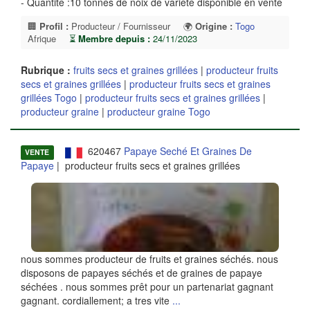
- Quantite :10 tonnes de noix de variété disponible en vente
🏢
Profil :
Producteur / Fournisseur
🌍
Origine :
Togo
Afrique
⏳
Membre depuis :
24/11/2023
Rubrique :
fruits secs et graines grillées
|
producteur fruits
secs et graines grillées
|
producteur fruits secs et graines
grillées Togo
|
producteur fruits secs et graines grillées
|
producteur graine
|
producteur graine Togo
620467
Papaye Seché Et Graines De
VENTE
Papaye
| producteur fruits secs et graines grillées
nous sommes producteur de fruits et graines séchés. nous
disposons de papayes séchés et de graines de papaye
séchées . nous sommes prêt pour un partenariat gagnant
gagnant. cordiallement; a tres vite
...